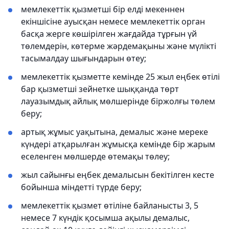
мемлекеттік қызметші бір елді мекеннен
екіншісіне ауысқан немесе мемлекеттік орган
басқа жерге көшірілген жағдайда тұрғын үй
төлемдерін, көтерме жәрдемақыны және мүлікті
тасымалдау шығындарын өтеу;
мемлекеттік қызметте кемінде 25 жыл еңбек өтілі
бар қызметші зейнетке шыққанда төрт
лауазымдық айлық мөлшерінде біржолғы төлем
беру;
артық жұмыс уақытына, демалыс және мереке
күндері атқарылған жұмысқа кемінде бір жарым
еселенген мөлшерде өтемақы төлеу;
жыл сайынғы еңбек демалысын бекітілген кесте
бойынша міндетті түрде беру;
мемлекеттік қызмет өтіліне байланысты 3, 5
немесе 7 күндік қосымша ақылы демалыс,