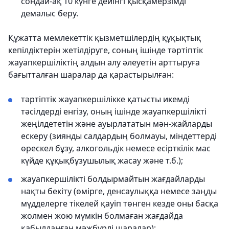
сондай-ақ 10 күнге дейінгі қысқамерзімді
демалыс беру.
Құжатта мемлекеттік қызметшілердің құқықтық
кепілдіктерін жетілдіруге, соның ішінде тәртіптік
жауапкершіліктің алдын алу әлеуетін арттыруға
бағытталған шаралар да қарастырылған:
тәртіптік жауапкершілікке қатысты икемді
тәсілдерді енгізу, оның ішінде жауапкершілікті
жеңілдететін және ауырлататын мән-жайларды
ескеру (зиянды салдардың болмауы, міндеттерді
өрескел бұзу, алкогольдік немесе есірткілік мас
күйде құқықбұзушылық жасау және т.б.);
жауапкершілікті болдырмайтын жағдайларды
нақты бекіту (өмірге, денсаулыққа немесе заңды
мүдделерге тікелей қауіп төнген кезде оны басқа
жолмен жою мүмкін болмаған жағдайда
қабылданған мәжбүрлі шаралар);