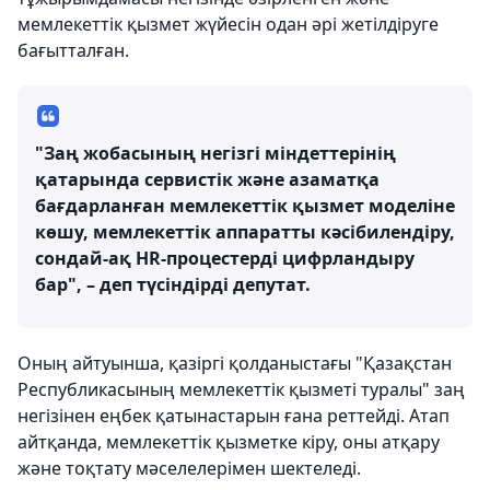
мемлекеттік қызмет жүйесін одан әрі жетілдіруге
бағытталған.
"Заң жобасының негізгі міндеттерінің
қатарында сервистік және азаматқа
бағдарланған мемлекеттік қызмет моделіне
көшу, мемлекеттік аппаратты кәсібилендіру,
сондай-ақ HR-процестерді цифрландыру
бар", – деп түсіндірді депутат.
Оның айтуынша, қазіргі қолданыстағы "Қазақстан
Республикасының мемлекеттік қызметі туралы" заң
негізінен еңбек қатынастарын ғана реттейді. Атап
айтқанда, мемлекеттік қызметке кіру, оны атқару
және тоқтату мәселелерімен шектеледі.