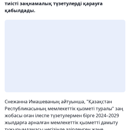
тиісті заңнамалық түзетулерді қарауға
қабылдады.
Снежанна Имашеваның айтуынша, "Қазақстан
Республикасының мемлекеттік қызметі туралы" заң
жобасы оған ілеспе түзетулермен бірге 2024–2029
жылдарға арналған мемлекеттік қызметті дамыту
тұжырымдамасы негізінде әзірленген және