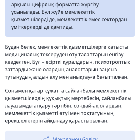
арқылы цифрлық форматта жүргізу
ұсынылады. Бұл жүйе мемлекеттік
қызметшілерді де, мемлекеттік емес сектордан
үміткерлерді де қамтиды.
Бұдан бөлек, мемлекеттік қызметшілерге қатысты
медициналық тексеруден өту талаптарын енгізу
көзделген. Бұл – есірткі құралдарын, психотроптық
заттарды және олардың аналогтарын заңсыз
тұтынудың алдын алу мен анықтауға бағытталған.
Сонымен қатар құжатта сайланбалы мемлекеттік
қызметшілердің құқықтық мәртебесін, сайланбалы
лауазымды атқару тәртібін, сондай-ақ олардың
мемлекеттік қызметті өтуі мен тоқтатуының
ерекшеліктерін айқындау қарастырылған.
Мақаламен бөлісу