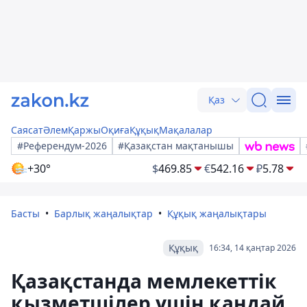
Қаз
Саясат
Әлем
Қаржы
Оқиға
Құқық
Мақалалар
#Референдум-2026
#Қазақстан мақтанышы
+30°
$
469.85
€
542.16
₽
5.78
Басты
Барлық жаңалықтар
Құқық жаңалықтары
Құқық
16:34, 14 қаңтар 2026
Қазақстанда мемлекеттік
қызметшілер үшін қандай