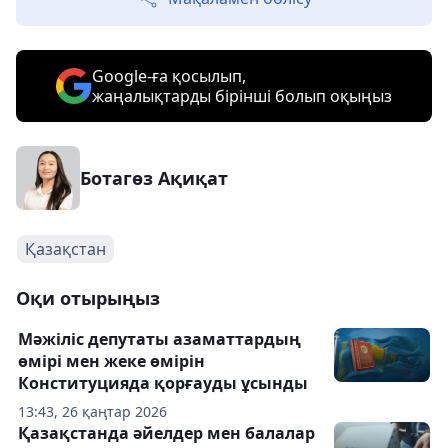
Google-ға қосылып,
жаңалықтарды бірінші болып оқыңыз
Ботагөз Ақиқат
Қазақстан
Оқи отырыңыз
Мәжіліс депутаты азаматтардың
өмірі мен жеке өмірін
Конституцияда қорғауды ұсынды
13:43, 26 қаңтар 2026
Қазақстанда әйелдер мен балалар