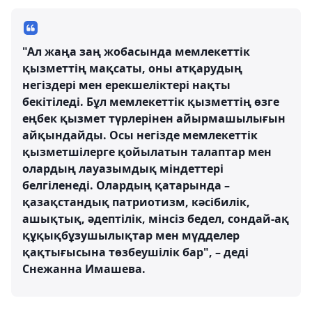
"Ал жаңа заң жобасында мемлекеттік
қызметтің мақсаты, оны атқарудың
негіздері мен ерекшеліктері нақты
бекітіледі. Бұл мемлекеттік қызметтің өзге
еңбек қызмет түрлерінен айырмашылығын
айқындайды. Осы негізде мемлекеттік
қызметшілерге қойылатын талаптар мен
олардың лауазымдық міндеттері
белгіленеді. Олардың қатарында –
қазақстандық патриотизм, кәсібилік,
ашықтық, әдептілік, мінсіз бедел, сондай-ақ
құқықбұзушылықтар мен мүдделер
қақтығысына төзбеушілік бар", – деді
Снежанна Имашева.