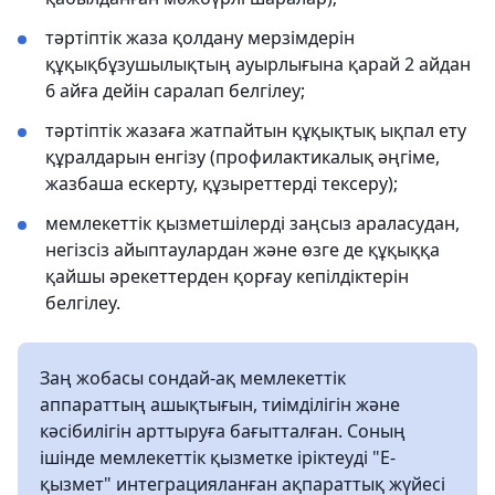
тәртіптік жаза қолдану мерзімдерін
құқықбұзушылықтың ауырлығына қарай 2 айдан
6 айға дейін саралап белгілеу;
тәртіптік жазаға жатпайтын құқықтық ықпал ету
құралдарын енгізу (профилактикалық әңгіме,
жазбаша ескерту, құзыреттерді тексеру);
мемлекеттік қызметшілерді заңсыз араласудан,
негізсіз айыптаулардан және өзге де құқыққа
қайшы әрекеттерден қорғау кепілдіктерін
белгілеу.
Заң жобасы сондай-ақ мемлекеттік
аппараттың ашықтығын, тиімділігін және
кәсібилігін арттыруға бағытталған. Соның
ішінде мемлекеттік қызметке іріктеуді "Е-
қызмет" интеграцияланған ақпараттық жүйесі