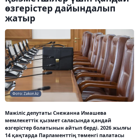
өзгерістер дайындалып
жатыр
Фото: Zakon.kz
Мәжіліс депутаты Снежанна Имашева
мемлекеттік қызмет саласында қандай
өзгерістер болатынын айтып берді. 2026 жылғы
14 қаңтарда Парламенттің төменгі палатасы