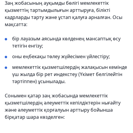
Заң жобасының ауқымды бөлігі мемлекеттік
қызметтің тартымдылығын арттыруға, білікті
кадрларды тарту және ұстап қалуға арналған. Осы
мақсатта:
бір лауазым аясында көлденең мансаптық өсу
тетігін енгізу;
оны еңбекақы төлеу жүйесімен үйлестіру;
мемлекеттік қызметшілердің жалақысын кемінде
үш жылда бір рет индекстеу (Үкімет белгілейтін
тәртіппен) ұсынылады.
Сонымен қатар заң жобасында мемлекеттік
қызметшілердің әлеуметтік кепілдіктерін нығайту
және әлеуметтік қорғалуын арттыру бойынша
бірқатар шара көзделген: