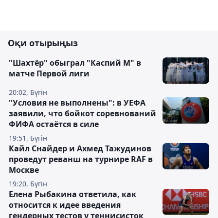
Оқи отырыңыз
"Шахтёр" обыграл "Каспий М" в
матче Первой лиги
20:02, Бүгін
"Условия не выполнены": в УЕФА
заявили, что бойкот соревнований
ФИФА остаётся в силе
19:51, Бүгін
Кайл Снайдер и Ахмед Тажудинов
проведут реванш на турнире RAF в
Москве
19:20, Бүгін
Елена Рыбакина ответила, как
относится к идее введения
гендерных тестов у теннисисток