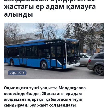
жастағы ер адам қамауға
алынды
Сурет: CTS
Оқыс оқиға түнгі уақытта Молдағұлова
көшесінде болды. 20 жастағы ер адам
аялдаманың артқы қабырғасын теуіп
сындырған. Бұл жайт сол маңдағы