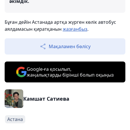
әкімдік.
Бұған дейін Астанада артқа жүрген көлік автобус
аялдамасын қиратқанын
жазғанбыз
.
Мақаламен бөлісу
Google-ға қосылып,
жаңалықтарды бірінші болып оқыңыз
Камшат Сатиева
Астана