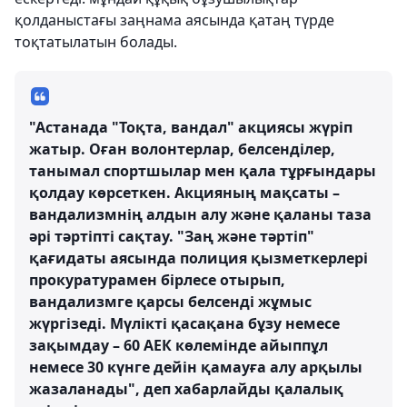
қолданыстағы заңнама аясында қатаң түрде
тоқтатылатын болады.
"Астанада "Тоқта, вандал" акциясы жүріп
жатыр. Оған волонтерлар, белсенділер,
танымал спортшылар мен қала тұрғындары
қолдау көрсеткен. Акцияның мақсаты –
вандализмнің алдын алу және қаланы таза
әрі тәртіпті сақтау. "Заң және тәртіп"
қағидаты аясында полиция қызметкерлері
прокуратурамен бірлесе отырып,
вандализмге қарсы белсенді жұмыс
жүргізеді. Мүлікті қасақана бұзу немесе
зақымдау – 60 АЕК көлемінде айыппұл
немесе 30 күнге дейін қамауға алу арқылы
жазаланады", деп хабарлайды қалалық