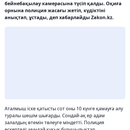
бейнебақылау камерасына түсіп қалды. Оқиға
орнына полиция жасағы жетіп, күдіктіні
анықтап, ұстады, деп хабарлайды Zakon.kz.
Аталмыш іске қатысты сот оны 10 күнге қамауға алу
туралы шешім шығарды. Сондай-ақ ер адам
залалдың өтемін төлеуге міндетті. Полиция
ескертеді: мұндай құқық бұзушылықтар