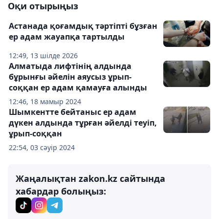
Оқи отырыңыз
Астанада қоғамдық тәртіпті бұзған
ер адам жауапқа тартылды
12:49, 13 шілде 2026
Алматыда лифтінің алдында
бұрынғы әйелін аяусыз ұрып-
соққан ер адам қамауға алынды
12:46, 18 мамыр 2024
Шымкентте бейтаныс ер адам
дүкен алдында тұрған әйелді теуіп,
ұрып-соққан
22:54, 03 сәуір 2024
Жаңалықтан zakon.kz сайтында
хабардар болыңыз: