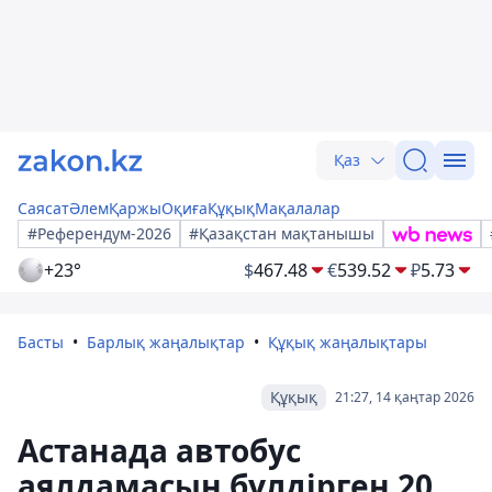
Қаз
Саясат
Әлем
Қаржы
Оқиға
Құқық
Мақалалар
#Референдум-2026
#Қазақстан мақтанышы
+23°
$
467.48
€
539.52
₽
5.73
Басты
Барлық жаңалықтар
Құқық жаңалықтары
Құқық
21:27, 14 қаңтар 2026
Астанада автобус
аялдамасын бүлдірген 20