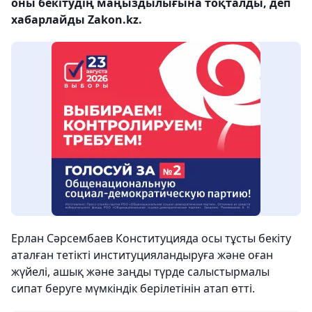
оны бекітудің маңыздылығына тоқталды, деп
хабарлайды Zakon.kz.
Ерлан Сәрсембаев Конституцияда осы тұсты бекіту
аталған тетікті институцияландыруға және оған
жүйелі, ашық және заңды түрде салыстырмалы
сипат беруге мүмкіндік берілетінін атап өтті.