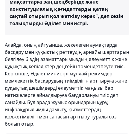
мақсаттарға заң шеңберінде және
конституциялық қағидаттарды қатаң
сақтай отырып қол жеткізу керек", деп сөзін
толықтырды Әділет министрі.
Алайда, оның айтуынша, жекелеген аумақтарда
басқару мен құқықтық реттеудің арнайы шарттарын
белгілеу біздің азаматтарымыздың әлеуметтік және
құқықтық кепілдіктер деңгейін төмендетпеуге тиіс.
Керісінше, Әділет министрі мұндай режимдер
мемлекеттік басқарудың тиімділігін арттыруға және
құқықтық шешімдерді әлеуметтік маңызы бар
нәтижелерге айналдыруға бағдарлануы тиіс деп
санайды. Бұл арада жұмыс орындарын құру,
инфрақұрылымды дамыту, қызметтердің
қолжетімділігі мен сапасын арттыру туралы сөз
болып отыр.