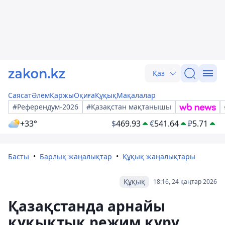
Қаз
Саясат
Әлем
Қаржы
Оқиға
Құқық
Мақалалар
#Референдум-2026
#Қазақстан мақтанышы
+33°
$
469.93
€
541.64
₽
5.71
Басты
Барлық жаңалықтар
Құқық жаңалықтары
Құқық
18:16, 24 қаңтар 2026
Қазақстанда арнайы
құқықтық режим құру