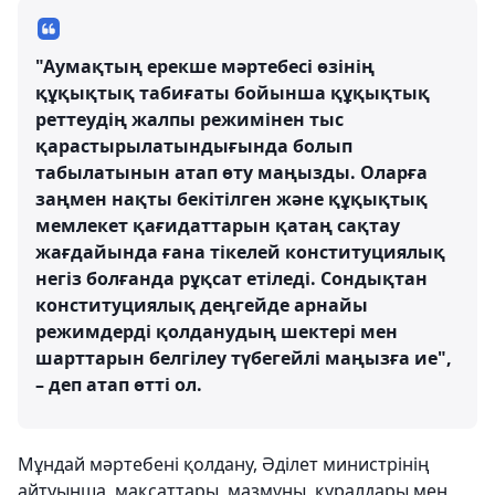
"Аумақтың ерекше мәртебесі өзінің
құқықтық табиғаты бойынша құқықтық
реттеудің жалпы режимінен тыс
қарастырылатындығында болып
табылатынын атап өту маңызды. Оларға
заңмен нақты бекітілген және құқықтық
мемлекет қағидаттарын қатаң сақтау
жағдайында ғана тікелей конституциялық
негіз болғанда рұқсат етіледі. Сондықтан
конституциялық деңгейде арнайы
режимдерді қолданудың шектері мен
шарттарын белгілеу түбегейлі маңызға ие",
– деп атап өтті ол.
Мұндай мәртебені қолдану, Әділет министрінің
айтуынша, мақсаттары, мазмұны, құралдары мен