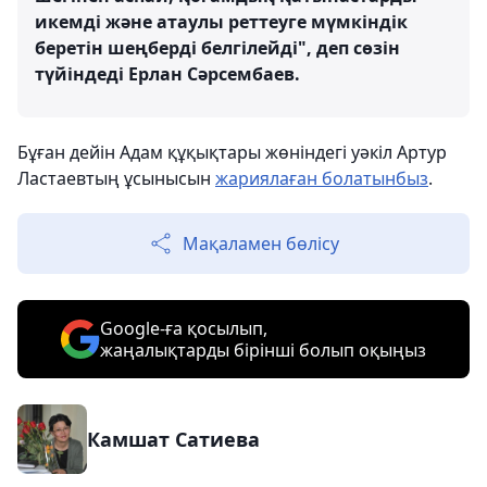
икемді және атаулы реттеуге мүмкіндік
беретін шеңберді белгілейді", деп сөзін
түйіндеді Ерлан Сәрсембаев.
Бұған дейін Адам құқықтары жөніндегі уәкіл Артур
Ластаевтың ұсынысын
жариялаған болатынбыз
.
Мақаламен бөлісу
Google-ға қосылып,
жаңалықтарды бірінші болып оқыңыз
Камшат Сатиева