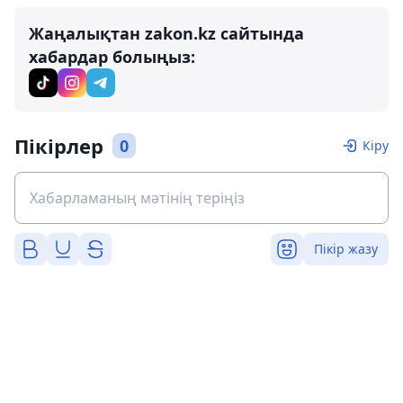
Жаңалықтан zakon.kz сайтында
хабардар болыңыз:
Пікірлер
0
Кіру
Пікір жазу