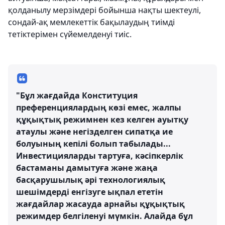
қолданылу мерзімдері бойынша нақты шектеулі,
сондай-ақ мемлекеттік бақылаудың тиімді
тетіктерімен сүйемелденуі тиіс.
"Бұл жағдайда Конституция
преференциялардың көзі емес, жалпы
құқықтық режимнен кез келген ауытқу
атаулы және негізделген сипатқа ие
болуының кепілі болып табылады...
Инвестицияларды тартуға, кәсіпкерлік
бастаманы дамытуға және жаңа
басқарушылық әрі технологиялық
шешімдерді енгізуге ықпал ететін
жағдайлар жасауда арнайы құқықтық
режимдер белгіленуі мүмкін. Алайда бұл