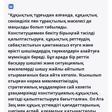
"Құқықтық тұрғыдан алғанда, құқықтық
сенімділік пен тұрақтылық мәселесі де
маңызды болып табылады.
Конституциямен бекіту бірыңғай тәсілді
қалыптастыруға, құқықтық реттеудің
сабақтастығын қамтамасыз етуге және
ерікті шешімдердің тәуекелдерін азайтуға
мүмкіндік береді. Бұл арада бір реттік
басқару шешімі және ситуациялық
мәселелерді шешу жайлы айтылып
отырмағанын баса айта кетелік. Ұсынылып
отырған норма мемлекетіміздің
стратегиялық мүдделеріне сай келетін
ұзақмерзімді конституциялық-құқықтық
негізді қалыптастыруға бағытталған. Ол Ата
Заң мен құқық үстемдігі қағидаттарының
шегінен аспай, қоғамдық қатынастарды