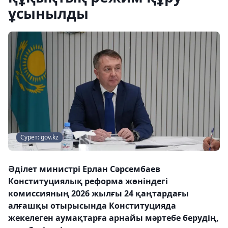
ұсынылды
Сурет: gov.kz
Әділет министрі Ерлан Сәрсембаев
Конституциялық реформа жөніндегі
комиссияның 2026 жылғы 24 қаңтардағы
алғашқы отырысында Конституцияда
жекелеген аумақтарға арнайы мәртебе берудің,