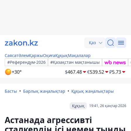
Қаз
Саясат
Әлем
Қаржы
Оқиға
Құқық
Мақалалар
#Референдум-2026
#Қазақстан мақтанышы
+30°
$
467.48
€
539.52
₽
5.73
Басты
Барлық жаңалықтар
Құқық жаңалықтары
Құқық
19:41, 26 қаңтар 2026
Астанада агрессивті
сталкердің ісі немен тынды