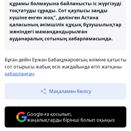
құрамы болмауына байланысты іс жүргізуді
тоқтатуды сұрады. Сот қаулысы заңды
күшіне енген жоқ", делінген Астана
қаласының әкімшілік құқық бұзушылықтар
жөніндегі мамандандырылған
ауданаралық сотының хабарламасында.
Бұған дейін Ержан Бабақұмаровтың өліміне қатысты
сот отырысы жабық есік жағдайында өтіп жатқаны
хабарланған
.
Мақаламен бөлісу
Google-ға қосылып,
жаңалықтарды бірінші болып оқыңыз