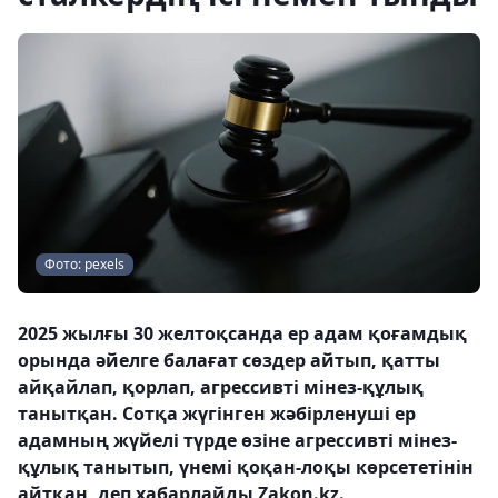
Фото: pexels
2025 жылғы 30 желтоқсанда ер адам қоғамдық
орында әйелге балағат сөздер айтып, қатты
айқайлап, қорлап, агрессивті мінез-құлық
танытқан. Сотқа жүгінген жәбірленуші ер
адамның жүйелі түрде өзіне агрессивті мінез-
құлық танытып, үнемі қоқан-лоқы көрсететінін
айтқан, деп хабарлайды Zakon.kz.