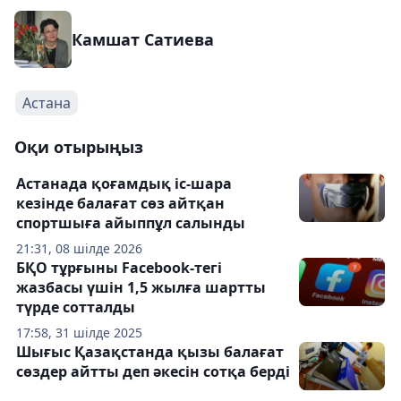
Камшат Сатиева
Астана
Оқи отырыңыз
Астанада қоғамдық іс-шара
кезінде балағат сөз айтқан
спортшыға айыппұл салынды
21:31, 08 шілде 2026
БҚО тұрғыны Facebook-тегі
жазбасы үшін 1,5 жылға шартты
түрде сотталды
17:58, 31 шілде 2025
Шығыс Қазақстанда қызы балағат
сөздер айтты деп әкесін сотқа берді