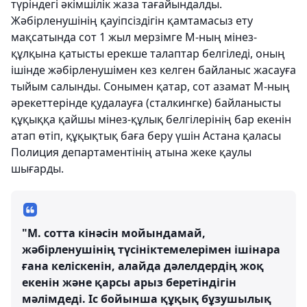
түріндегі әкімшілік жаза тағайындалды.
Жәбірленушінің қауіпсіздігін қамтамасыз ету
мақсатында сот 1 жыл мерзімге М-ның мінез-
құлқына қатысты ерекше талаптар белгіледі, оның
ішінде жәбірленушімен кез келген байланыс жасауға
тыйым салынды. Сонымен қатар, сот азамат М-ның
әрекеттерінде қудалауға (сталкингке) байланысты
құқыққа қайшы мінез-құлық белгілерінің бар екенін
атап өтіп, құқықтық баға беру үшін Астана қаласы
Полиция департаментінің атына жеке қаулы
шығарды.
"М. сотта кінәсін мойындамай,
жәбірленушінің түсініктемелерімен ішінара
ғана келіскенін, алайда дәлелдердің жоқ
екенін және қарсы арыз беретіндігін
мәлімдеді. Іс бойынша құқық бұзушылық