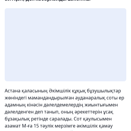
Астана қаласының Әкімшілік құқық бұзушылықтар
жөніндегі мамандандырылған ауданаралық соты ер
адамның кінәсін дәлелдемелердің жиынтығымен
дәлелденген деп танып, оның әрекеттерін ұсақ
бұзақылық ретінде саралады. Сот қаулысымен
азамат М-ға 15 тәулік мерзімге әкімшілік қамау