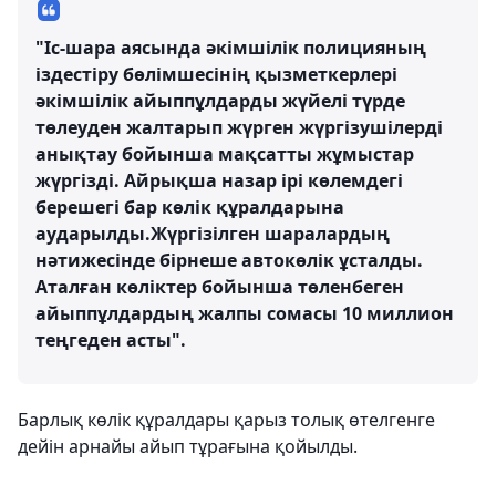
"Іс-шара аясында әкімшілік полицияның
іздестіру бөлімшесінің қызметкерлері
әкімшілік айыппұлдарды жүйелі түрде
төлеуден жалтарып жүрген жүргізушілерді
анықтау бойынша мақсатты жұмыстар
жүргізді. Айрықша назар ірі көлемдегі
берешегі бар көлік құралдарына
аударылды.Жүргізілген шаралардың
нәтижесінде бірнеше автокөлік ұсталды.
Аталған көліктер бойынша төленбеген
айыппұлдардың жалпы сомасы 10 миллион
теңгеден асты".
Барлық көлік құралдары қарыз толық өтелгенге
дейін арнайы айып тұрағына қойылды.