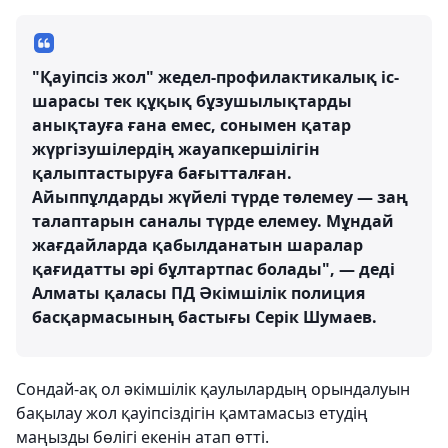
"Қауіпсіз жол" жедел-профилактикалық іс-
шарасы тек құқық бұзушылықтарды
анықтауға ғана емес, сонымен қатар
жүргізушілердің жауапкершілігін
қалыптастыруға бағытталған.
Айыппұлдарды жүйелі түрде төлемеу — заң
талаптарын саналы түрде елемеу. Мұндай
жағдайларда қабылданатын шаралар
қағидатты әрі бұлтартпас болады", — деді
Алматы қаласы ПД Әкімшілік полиция
басқармасының бастығы Серік Шумаев.
Сондай-ақ ол әкімшілік қаулылардың орындалуын
бақылау жол қауіпсіздігін қамтамасыз етудің
маңызды бөлігі екенін атап өтті.