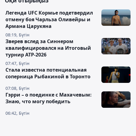
Оқи отырыңыз
Легенда UFC Кормье подетвердил
отмену боя Чарльза Оливейры и
Армана Царукяна
08:19, Бүгін
Зверев вслед за Синнером
квалифицировался на Итоговый
турнир ATP-2026
07:47, Бүгін
Cтала известна потенциальная
соперница Рыбакиной в Торонто
07:08, Бүгін
Гэрри – о поединке с Махачевым:
Знаю, что могу победить
06:42, Бүгін