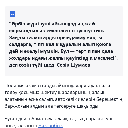
"Әрбір жүргізуші айыппұлдың жай
формалдылық емес екенін түсінуі тиіс.
Заңды талаптарды орындамау нақты
салдарға, тіпті көлік құралын алып қоюға
дейін әкелуі мүмкін. Бұл — тәртіп пен қала
жолдарындағы жалпы қауіпсіздік мәселесі",
деп сөзін түйіндеді Серік Шумаев.
Полиция азаматтарды айыппұлдарды уақтылы
төлеу қосымша шектеу шараларының алдын
алатынын еске салып, автокөлік иелерін берешектің
бар-жоғын алдын ала тексеруге шақырды.
Бұған дейін Алматыда алаяқтықтың сорақы түрі
анықталғанын
жазғанбыз
.