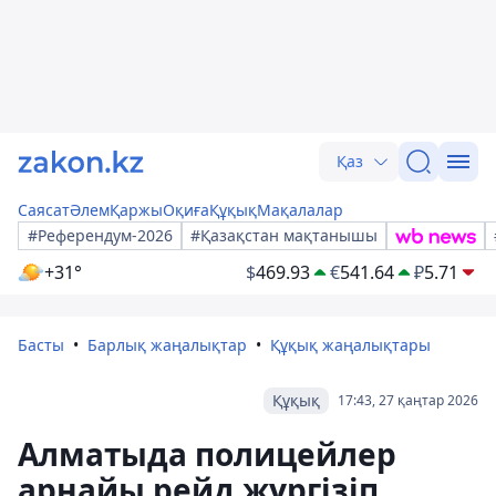
Қаз
Саясат
Әлем
Қаржы
Оқиға
Құқық
Мақалалар
#Референдум-2026
#Қазақстан мақтанышы
+31°
$
469.93
€
541.64
₽
5.71
Басты
Барлық жаңалықтар
Құқық жаңалықтары
Құқық
17:43, 27 қаңтар 2026
Алматыда полицейлер
арнайы рейд жүргізіп,