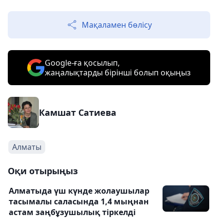
Мақаламен бөлісу
Google-ға қосылып,
жаңалықтарды бірінші болып оқыңыз
Камшат Сатиева
Алматы
Оқи отырыңыз
Алматыда үш күнде жолаушылар
тасымалы саласында 1,4 мыңнан
астам заңбұзушылық тіркелді