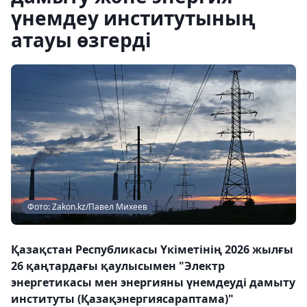
үнемдеу институтының
атауы өзгерді
Фото: Zakon.kz/Павел Михеев
Қазақстан Республикасы Үкіметінің 2026 жылғы
26 қаңтардағы қаулысымен "Электр
энергетикасы мен энергияны үнемдеуді дамыту
институты (Қазақэнергиясараптама)"