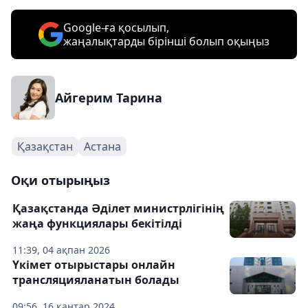
Google-ға қосылып,
жаңалықтарды бірінші болып оқыңыз
Айгерим Тарина
Қазақстан
Астана
Оқи отырыңыз
Қазақстанда Әділет министрлігінің
жаңа функциялары бекітілді
11:39, 04 ақпан 2026
Үкімет отырыстары онлайн
трансляцияланатын болады
09:56, 16 қаңтар 2024