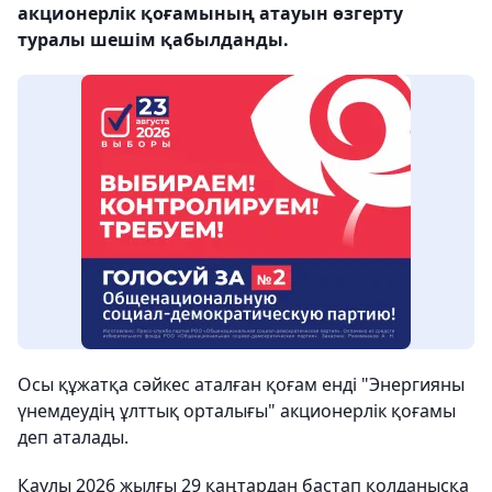
акционерлік қоғамының атауын өзгерту
туралы шешім қабылданды.
Осы құжатқа сәйкес аталған қоғам енді "Энергияны
үнемдеудің ұлттық орталығы" акционерлік қоғамы
деп аталады.
Қаулы 2026 жылғы 29 қаңтардан бастап қолданысқа