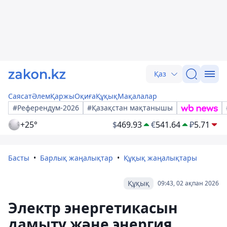
Қаз
Саясат
Әлем
Қаржы
Оқиға
Құқық
Мақалалар
#Референдум-2026
#Қазақстан мақтанышы
+25°
$
469.93
€
541.64
₽
5.71
Басты
Барлық жаңалықтар
Құқық жаңалықтары
Құқық
09:43, 02 ақпан 2026
Электр энергетикасын
дамыту және энергия