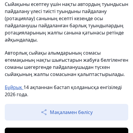
Сыйақыны есептеу үшін нақты автордың туындысын
пайдалану үлесі тиісті туындыны пайдалану
(ротациялау) санының есепті кезеңде осы
пайдаланушы пайдаланған барлық туындылардың
ротацияларының жалпы санына қатынасы ретінде
айқындалады.
Авторлық сыйақы алымдарының сомасы
өтемақының нақты шығыстарын жабуға белгіленген
соманы шегергенде пайдаланушыдан түскен
сыйақының жалпы сомасынан қалыптастырылады.
Бұйрық
14 ақпаннан бастап қолданысқа енгізіледі
2026 года.
Мақаламен бөлісу