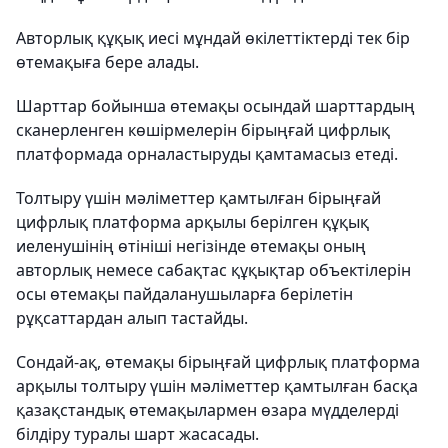
Авторлық құқық иесі мұндай өкілеттіктерді тек бір
өтемақыға бере алады.
Шарттар бойынша өтемақы осындай шарттардың
сканерленген көшірмелерін бірыңғай цифрлық
платформада орналастыруды қамтамасыз етеді.
Толтыру үшін мәліметтер қамтылған бірыңғай
цифрлық платформа арқылы берілген құқық
иеленушінің өтініші негізінде өтемақы оның
авторлық немесе сабақтас құқықтар объектілерін
осы өтемақы пайдаланушыларға берілетін
рұқсаттардан алып тастайды.
Сондай-ақ, өтемақы бірыңғай цифрлық платформа
арқылы толтыру үшін мәліметтер қамтылған басқа
қазақстандық өтемақылармен өзара мүдделерді
білдіру туралы шарт жасасады.