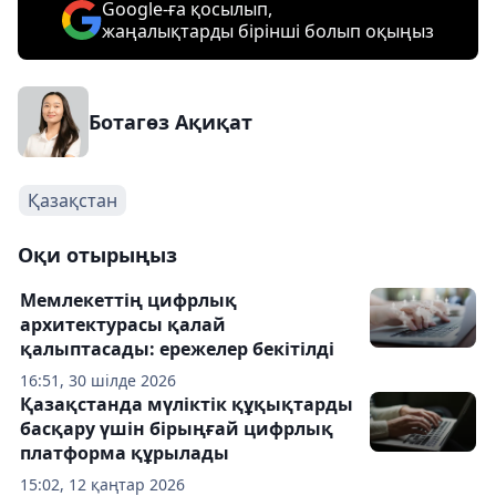
Google-ға қосылып,
жаңалықтарды бірінші болып оқыңыз
Ботагөз Ақиқат
Қазақстан
Оқи отырыңыз
Мемлекеттің цифрлық
архитектурасы қалай
қалыптасады: ережелер бекітілді
16:51, 30 шілде 2026
Қазақстанда мүліктік құқықтарды
басқару үшін бірыңғай цифрлық
платформа құрылады
15:02, 12 қаңтар 2026