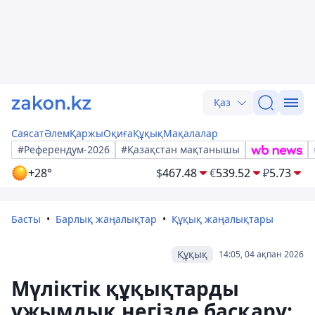
Қаз
Саясат
Әлем
Қаржы
Оқиға
Құқық
Мақалалар
#Референдум-2026
#Қазақстан мақтанышы
+28°
$
467.48
€
539.52
₽
5.73
Басты
Барлық жаңалықтар
Құқық жаңалықтары
Құқық
14:05, 04 ақпан 2026
Мүліктік құқықтарды
ұжымдық негізде басқару: