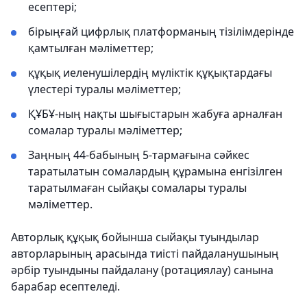
есептері;
бірыңғай цифрлық платформаның тізілімдерінде
қамтылған мәліметтер;
құқық иеленушілердің мүліктік құқықтардағы
үлестері туралы мәліметтер;
ҚҰБҰ-ның нақты шығыстарын жабуға арналған
сомалар туралы мәліметтер;
Заңның 44-бабының 5-тармағына сәйкес
таратылатын сомалардың құрамына енгізілген
таратылмаған сыйақы сомалары туралы
мәліметтер.
Авторлық құқық бойынша сыйақы туындылар
авторларының арасында тиісті пайдаланушының
әрбір туындыны пайдалану (ротациялау) санына
барабар есептеледі.