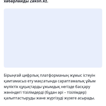
хабарлайды Zakon.kz.
Бірыңғай цифрлық платформаның жұмыс істеуін
қамтамасыз ету мақсатында сараптамалық ұйым
мүліктік құқықтарды ұжымдық негізде басқару
жөніндегі тізілімдерді (бұдан әрі – тізілімдер)
қалыптастыруды және жүргізуді жүзеге асырады.