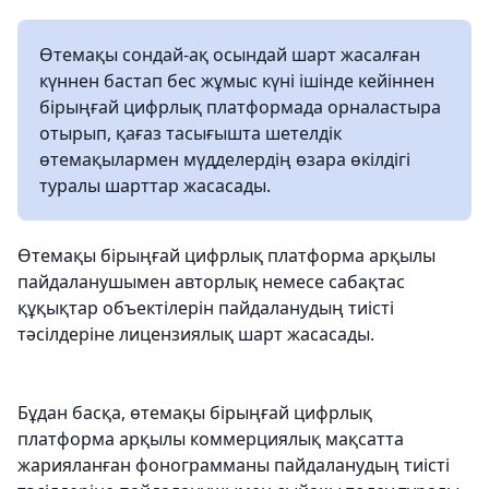
Өтемақы сондай-ақ осындай шарт жасалған
күннен бастап бес жұмыс күні ішінде кейіннен
бірыңғай цифрлық платформада орналастыра
отырып, қағаз тасығышта шетелдік
өтемақылармен мүдделердің өзара өкілдігі
туралы шарттар жасасады.
Өтемақы бірыңғай цифрлық платформа арқылы
пайдаланушымен авторлық немесе сабақтас
құқықтар объектілерін пайдаланудың тиісті
тәсілдеріне лицензиялық шарт жасасады.
Бұдан басқа, өтемақы бірыңғай цифрлық
платформа арқылы коммерциялық мақсатта
жарияланған фонограмманы пайдаланудың тиісті