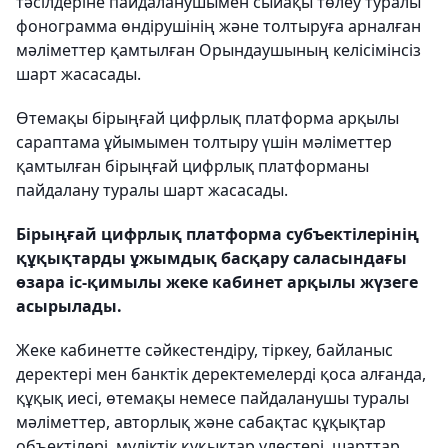
тәсілдеріне пайдаланушымен сыйақы төлеу туралы
фонограмма өндірушінің және толтыруға арналған
мәліметтер қамтылған Орындаушының келісімінсіз
шарт жасасады.
Өтемақы бірыңғай цифрлық платформа арқылы
сараптама ұйымымен толтыру үшін мәліметтер
қамтылған бірыңғай цифрлық платформаны
пайдалану туралы шарт жасасады.
Бірыңғай цифрлық платформа субъектілерінің
құқықтарды ұжымдық басқару саласындағы
өзара іс-қимылы жеке кабинет арқылы жүзеге
асырылады.
Жеке кабинетте сәйкестендіру, тіркеу, байланыс
деректері мен банктік деректемелерді қоса алғанда,
құқық иесі, өтемақы немесе пайдаланушы туралы
мәліметтер, авторлық және сабақтас құқықтар
объектілері, мүліктік құқықтар үлестері, шарттар,