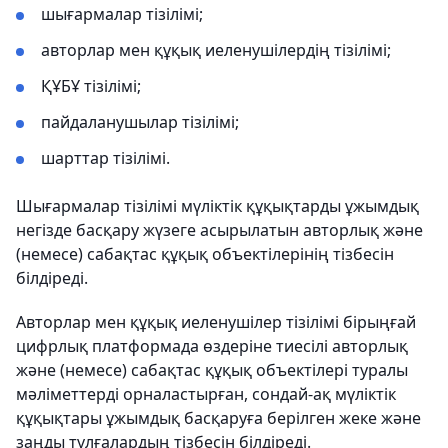
шығармалар тізілімі;
авторлар мен құқық иеленушілердің тізілімі;
ҚҰБҰ тізілімі;
пайдаланушылар тізілімі;
шарттар тізілімі.
Шығармалар тізілімі мүліктік құқықтарды ұжымдық
негізде басқару жүзеге асырылатын авторлық және
(немесе) сабақтас құқық объектілерінің тізбесін
білдіреді.
Авторлар мен құқық иеленушілер тізілімі бірыңғай
цифрлық платформада өздеріне тиесілі авторлық
және (немесе) сабақтас құқық объектілері туралы
мәліметтерді орналастырған, сондай-ақ мүліктік
құқықтары ұжымдық басқаруға берілген жеке және
заңды тұлғалардың тізбесін білдіреді.