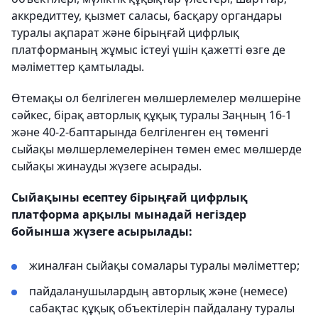
аккредиттеу, қызмет саласы, басқару органдары
туралы ақпарат және бірыңғай цифрлық
платформаның жұмыс істеуі үшін қажетті өзге де
мәліметтер қамтылады.
Өтемақы ол белгілеген мөлшерлемелер мөлшеріне
сәйкес, бірақ авторлық құқық туралы Заңның 16-1
және 40-2-баптарында белгіленген ең төменгі
сыйақы мөлшерлемелерінен төмен емес мөлшерде
сыйақы жинауды жүзеге асырады.
Сыйақыны есептеу бірыңғай цифрлық
платформа арқылы мынадай негіздер
бойынша жүзеге асырылады:
жиналған сыйақы сомалары туралы мәліметтер;
пайдаланушылардың авторлық және (немесе)
сабақтас құқық объектілерін пайдалану туралы