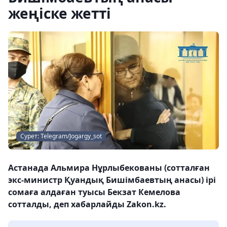
жеңіске жетті
Сурет: Telegram/Jogargy_sot
Астанада Альмира Нұрлыбекованы (сотталған
экс-министр Қуандық Бишімбаевтың анасы) ірі
сомаға алдаған туысы Бекзат Кемелова
сотталды, деп хабарлайды Zakon.kz.