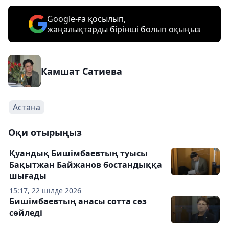
Google-ға қосылып,
жаңалықтарды бірінші болып оқыңыз
Камшат Сатиева
Астана
Оқи отырыңыз
Қуандық Бишімбаевтың туысы
Бақытжан Байжанов бостандыққа
шығады
15:17, 22 шілде 2026
Бишімбаевтың анасы сотта сөз
сөйледі