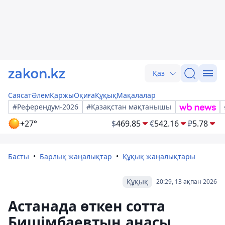
Қаз
Саясат
Әлем
Қаржы
Оқиға
Құқық
Мақалалар
#Референдум-2026
#Қазақстан мақтанышы
+27°
$
469.85
€
542.16
₽
5.78
Басты
Барлық жаңалықтар
Құқық жаңалықтары
Құқық
20:29, 13 ақпан 2026
Астанада өткен сотта
Бишімбаевтың анасы