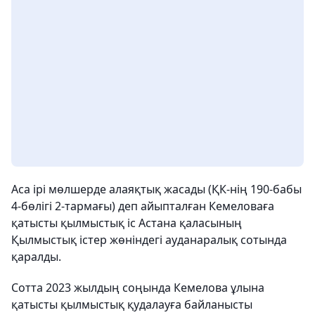
Аса ірі мөлшерде алаяқтық жасады (ҚК-нің 190-бабы
4-бөлігі 2-тармағы) деп айыпталған Кемеловаға
қатысты қылмыстық іс Астана қаласының
Қылмыстық істер жөніндегі ауданаралық сотында
қаралды.
Сотта 2023 жылдың соңында Кемелова ұлына
қатысты қылмыстық қудалауға байланысты