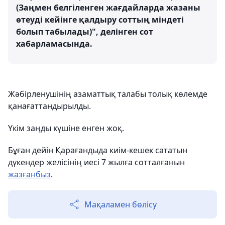
(Заңмен белгіленген жағдайларда жазаны
өтеуді кейінге қалдыру соттың міндеті
болып табылады)", делінген сот
хабарламасында.
Жәбірленушінің азаматтық талабы толық көлемде
қанағаттандырылды.
Үкім заңды күшіне енген жоқ.
Бұған дейін Қарағандыда киім-кешек сататын
дүкендер желісінің иесі 7 жылға сотталғанын
жазғанбыз
.
Мақаламен бөлісу