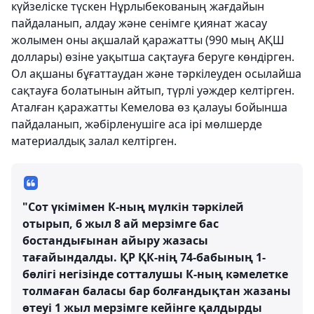
күйзеліске түскен Нұрлыбекованың жағдайын
пайдаланып, алдау және сенімге қиянат жасау
жолымен оны ақшалай қаражатты (990 мың АҚШ
доллары) өзіне уақытша сақтауға беруге көндірген.
Ол ақшаны бұғаттаудан және тәркілеуден осылайша
сақтауға болатынын айтып, түрлі уәждер келтірген.
Аталған қаражатты Кемелова өз қалауы бойынша
пайдаланып, жәбірленушіге аса ірі мөлшерде
материалдық залал келтірген.
"Сот үкімімен К-ның мүлкін тәркілей
отырып, 6 жыл 8 ай мерзімге бас
бостандығынан айыру жазасы
тағайындалды. ҚР ҚК-нің 74-бабының 1-
бөлігі негізінде сотталушы К-ның кәмелетке
толмаған баласы бар болғандықтан жазаны
өтеуі 1 жыл мерзімге кейінге қалдырды