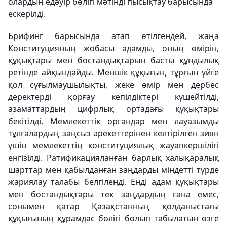
олардың едәуір бөлігі мәтінді пысықтау барысында
ескерілді.
Брифинг барысында атап өтілгендей, жаңа
Конституцияның жобасы адамды, оның өмірін,
құқықтары мен бостандықтарын басты құндылық
ретінде айқындайды. Меншік құқығын, тұрғын үйге
қол сұғылмаушылықты, жеке өмір мен дербес
деректерді қорғау кепілдіктері күшейтілді,
азаматтардың цифрлық ортадағы құқықтары
бекітілді. Мемлекеттік органдар мен лауазымды
тұлғалардың заңсыз әрекеттерінен келтірілген зиян
үшін мемлекеттің конституциялық жауапкершілігі
енгізілді. Ратификацияланған барлық халықаралық
шарттар мен қабылданған заңдарды міндетті түрде
жариялау талабы белгіленді. Енді адам құқықтары
мен бостандықтары тек заңдардың ғана емес,
сонымен қатар Қазақстанның қолданыстағы
құқығының құрамдас бөлігі болып табылатын өзге