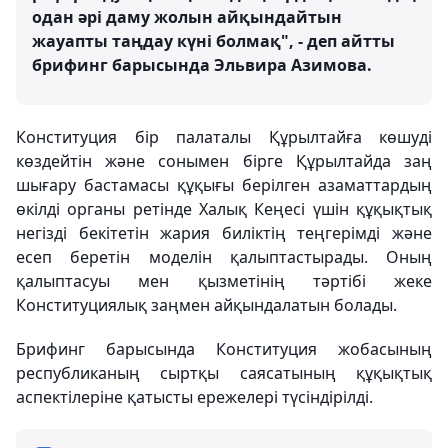
одан әрі даму жолын айқындайтын
жауапты таңдау күні болмақ", - деп айтты
брифинг барысында Эльвира Азимова.
Конституция бір палаталы Құрылтайға көшуді
көздейтін және сонымен бірге Құрылтайда заң
шығару бастамасы құқығы берілген азаматтардың
өкілді органы ретінде Халық Кеңесі үшін құқықтық
негізді бекітетін жария биліктің теңгерімді және
есеп беретін моделін қалыптастырады. Оның
қалыптасуы мен қызметінің тәртібі жеке
Конституциялық заңмен айқындалатын болады.
Брифинг барысында Конституция жобасының
республиканың сыртқы саясатының құқықтық
аспектілеріне қатысты ережелері түсіндірілді.