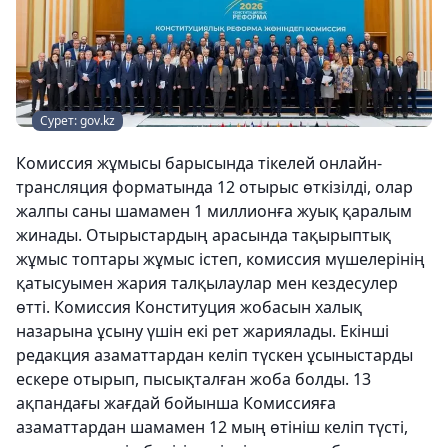
Сурет: gov.kz
Комиссия жұмысы барысында тікелей онлайн-
трансляция форматында 12 отырыс өткізілді, олар
жалпы саны шамамен 1 миллионға жуық қаралым
жинады. Отырыстардың арасында тақырыптық
жұмыс топтары жұмыс істеп, комиссия мүшелерінің
қатысуымен жария талқылаулар мен кездесулер
өтті. Комиссия Конституция жобасын халық
назарына ұсыну үшін екі рет жариялады. Екінші
редакция азаматтардан келіп түскен ұсыныстарды
ескере отырып, пысықталған жоба болды. 13
ақпандағы жағдай бойынша Комиссияға
азаматтардан шамамен 12 мың өтініш келіп түсті,