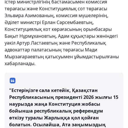
істер министрлігінің бастамасымен комиссия
төрағасы және Конституциялық сот төрағасы
Эльвира Азимованың, комиссия мүшелерінің,
Әділет министрі Ерлан Сәрсембаевтың,
Конституциялық кот көрағасының орынбасары
Бақыт Нұрмұхановтың, Адам құқықтары жөніндегі
уәкіл Артур Ластаевтың және Республикалық
адвокаттар палатасының төрағасы Мәди
Мырзағараевтың қатысуымен ұйымдастырылғаны
хабарланады.
"Естеріңізге сала кетейік, Қазақстан
Республикасының президенті 2026 жылғы 15
наурызда жаңа Конституция жобасы
бойынша республикалық референдум
өткізу туралы Жарлыққа қол қойған
болатын. Осылайша, Ата заңымыздың