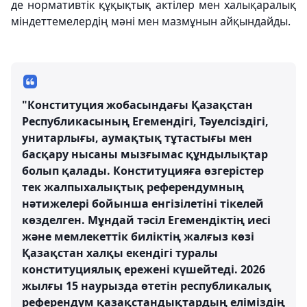
де нормативтік құқықтық актілер мен халықаралық
міндеттемелердің мәні мен мазмұнын айқындайды.
"Конституция жобасындағы Қазақстан
Республикасының Егемендігі, Тәуелсіздігі,
унитарлығы, аумақтық тұтастығы мен
басқару нысаны мызғымас құндылықтар
болып қалады. Конституцияға өзгерістер
тек жалпыхалықтық референдумның
нәтижелері бойынша енгізілетіні тікелей
көзделген. Мұндай тәсіл Егемендіктің иесі
және мемлекеттік биліктің жалғыз көзі
Қазақстан халқы екендігі туралы
конституциялық ережені күшейтеді. 2026
жылғы 15 наурызда өтетін республикалық
референдум қазақстандықтардың еліміздің