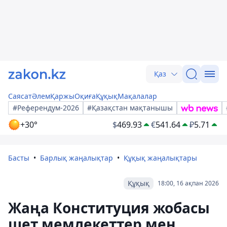
Қаз
Саясат
Әлем
Қаржы
Оқиға
Құқық
Мақалалар
#Референдум-2026
#Қазақстан мақтанышы
+30°
$
469.93
€
541.64
₽
5.71
Басты
Барлық жаңалықтар
Құқық жаңалықтары
Құқық
18:00, 16 ақпан 2026
Жаңа Конституция жобасы
шет мемлекеттер мен