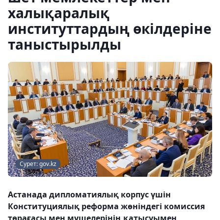
халықаралық
институттардың өкілдеріне
таныстырылды
Сурет: gov.kz
Астанада дипломатиялық корпус үшін
Конституциялық реформа жөніндегі комиссия
төрағасы мен мүшелерінің қатысуымен