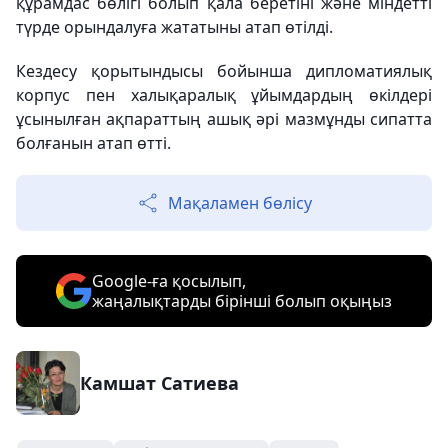
құрамдас бөлігі болып қала беретіні және міндетті
түрде орындалуға жататыны атап өтілді.
Кездесу қорытындысы бойынша дипломатиялық
корпус пен халықаралық ұйымдардың өкілдері
ұсынылған ақпараттың ашық әрі мазмұнды сипатта
болғанын атап өтті.
Мақаламен бөлісу
Google-ға қосылып,
жаңалықтарды бірінші болып оқыңыз
Камшат Сатиева