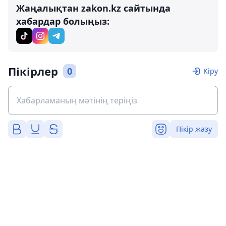
Жаңалықтан zakon.kz сайтында
хабардар болыңыз:
Пікірлер
0
Кіру
Пікір жазу