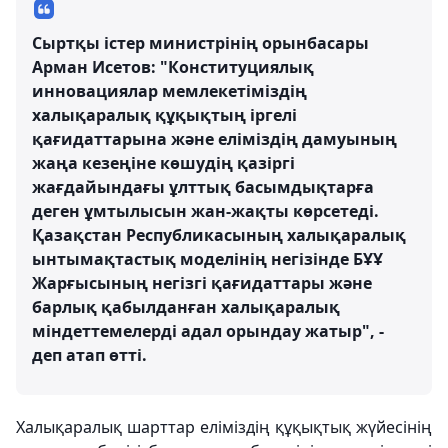
Сыртқы істер министрінің орынбасары
Арман Исетов: "Конституциялық
инновациялар мемлекетіміздің
халықаралық құқықтың іргелі
қағидаттарына және еліміздің дамуының
жаңа кезеңіне көшудің қазіргі
жағдайындағы ұлттық басымдықтарға
деген ұмтылысын жан-жақты көрсетеді.
Қазақстан Республикасының халықаралық
ынтымақтастық моделінің негізінде БҰҰ
Жарғысының негізгі қағидаттары және
барлық қабылданған халықаралық
міндеттемелерді адал орындау жатыр", -
деп атап өтті.
Халықаралық шарттар еліміздің құқықтық жүйесінің