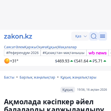
Қаз
Саясат
Әлем
Қаржы
Оқиға
Құқық
Мақалалар
#Референдум-2026
#Қазақстан мақтанышы
+31°
$
469.93
€
541.64
₽
5.71
Басты
Барлық жаңалықтар
Құқық жаңалықтары
Құқық
19:56, 16 ақпан 2026
Ақмолада кәсіпкер әйел
балаларды қаржыландыру