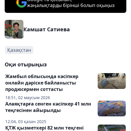
жаңалықтарды бірінші болып оқыңыз
Камшат Сатиева
Қазақстан
Оқи отырыңыз
Жамбыл облысында кәсіпкер
онлайн дәріске байланысты
продюсермен соттасты
18:51, 02 маусым 2026
Алаяқтарға сенген кәсіпкер 41 млн
теңгесінен айырылды
12:04, 03 қазан 2025
ҚТЖ қызметкері 82 млн теңгені