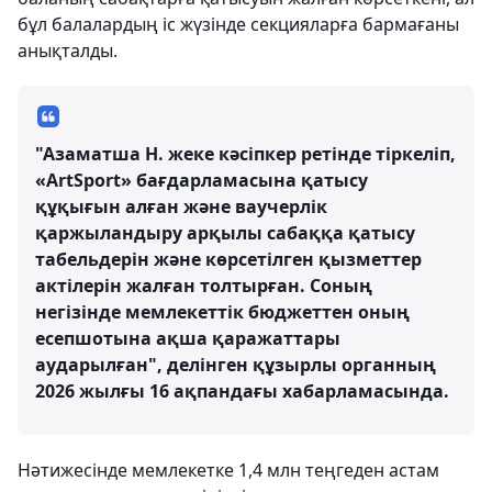
бұл балалардың іс жүзінде секцияларға бармағаны
анықталды.
"Азаматша Н. жеке кәсіпкер ретінде тіркеліп,
«ArtSport» бағдарламасына қатысу
құқығын алған және ваучерлік
қаржыландыру арқылы сабаққа қатысу
табельдерін және көрсетілген қызметтер
актілерін жалған толтырған. Соның
негізінде мемлекеттік бюджеттен оның
есепшотына ақша қаражаттары
аударылған", делінген құзырлы органның
2026 жылғы 16 ақпандағы хабарламасында.
Нәтижесінде мемлекетке 1,4 млн теңгеден астам