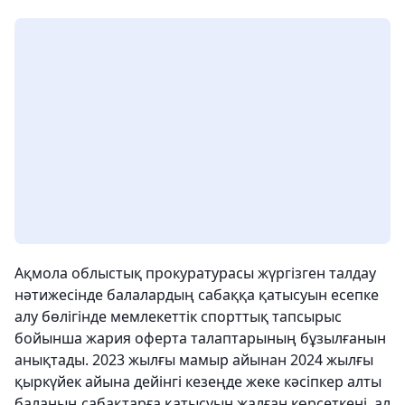
Ақмола облыстық прокуратурасы жүргізген талдау
нәтижесінде балалардың сабаққа қатысуын есепке
алу бөлігінде мемлекеттік спорттық тапсырыс
бойынша жария оферта талаптарының бұзылғанын
анықтады. 2023 жылғы мамыр айынан 2024 жылғы
қыркүйек айына дейінгі кезеңде жеке кәсіпкер алты
баланың сабақтарға қатысуын жалған көрсеткені, ал