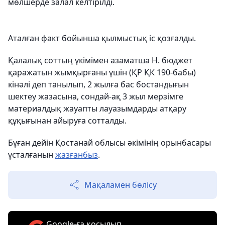
мөлшерде залал келтірілді.
Аталған факт бойынша қылмыстық іс қозғалды.
Қалалық соттың үкімімен азаматша Н. бюджет
қаражатын жымқырғаны үшін (ҚР ҚК 190-бабы)
кінәлі деп танылып, 2 жылға бас бостандығын
шектеу жазасына, сондай-ақ 3 жыл мерзімге
материалдық жауапты лауазымдарды атқару
құқығынан айыруға сотталды.
Бұған дейін Қостанай облысы әкімінің орынбасары
ұсталғанын
жазғанбыз
.
Мақаламен бөлісу
Google-ға қосылып,