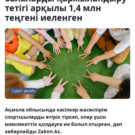
тетігі арқылы 1,4 млн
теңгені иеленген
Сурет: pexels
Ақмола облысында кәсіпкер жасөспірім
спортшыларды өтірік тіркеп, олар үшін
мемлекеттік қолдауға ие болып отырған, деп
хабарлайды Zakon.kz.