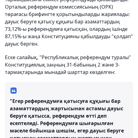
Орталық референдум комиссиясының (ОРК)
төрағасы брифингте қорытындыларды жариялады:
дауыс беруге қатысу құқығы бар азаматтардың
73,12%-ы референдумға қатысқан, олардың ішінде
87,15%-ы жаңа Конституцияны қабылдауды "қолдап"
дауыс берген.
Еске салайық, "Республикалық референдум туралы"
Конституциялық заңның 31-бабының 2 және 3-
тармақтарында мынадай шарттар көзделген:
"Егер референдумға қатысуға құқығы бар
азаматтардың жартысынан астамы дауыс
беруге қатысса, референдум өтті деп
есептеледі. Референдумға шығарылған
мәселе бойынша шешім, егер дауыс беруге