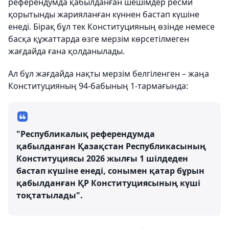
референдумда қабылданған шешімдер ресми
қорытынды жарияланған күннен бастап күшіне
енеді. Бірақ бұл тек Конституцияның өзінде немесе
басқа құжаттарда өзге мерзім көрсетілмеген
жағдайда ғана қолданылады.
Ал бұл жағдайда нақты мерзім белгіленген – жаңа
Конституцияның 94-бабының 1-тармағында:
"Республикалық референдумда
қабылданған Қазақстан Республикасының
Конституциясы 2026 жылғы 1 шілдеден
бастап күшіне енеді, сонымен қатар бұрын
қабылданған ҚР Конституциясының күші
тоқтатылады".