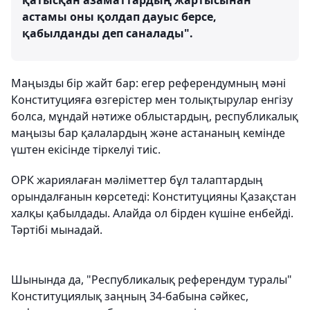
қатысқан азаматтардың жартысынан
астамы оны қолдап дауыс берсе,
қабылданды деп саналады".
Маңызды бір жайт бар: егер референдумның мәні
Конституцияға өзгерістер мен толықтырулар енгізу
болса, мұндай нәтиже облыстардың, республикалық
маңызы бар қалалардың және астананың кемінде
үштен екісінде тіркелуі тиіс.
ОРК жариялаған мәліметтер бұл талаптардың
орындалғанын көрсетеді: Конституцияны Қазақстан
халқы қабылдады. Алайда ол бірден күшіне енбейді.
Тәртібі мынадай.
Шынында да, "Республикалық референдум туралы"
Конституциялық заңның 34-бабына сәйкес,