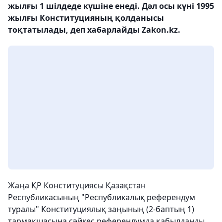
жылғы 1 шілдеде күшіне енеді. Дәл осы күні 1995
жылғы Конституцияның қолданысы
тоқтатылады, деп хабарлайды Zakon.kz.
Жаңа ҚР Конституциясы Қазақстан
Республикасының "Республикалық референдум
туралы" Конституциялық заңының (2-баптың 1)
тармақшасына сәйкес референдумда қабылданды.