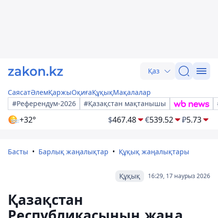
Қаз
Саясат
Әлем
Қаржы
Оқиға
Құқық
Мақалалар
#Референдум-2026
#Қазақстан мақтанышы
+32°
$
467.48
€
539.52
₽
5.73
Басты
Барлық жаңалықтар
Құқық жаңалықтары
Құқық
16:29, 17 наурыз 2026
Қазақстан
Республикасының жаңа