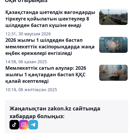
Оқи отырыңыз
Қазақстанда шетелдік вагондарды
тіркеуге қойылатын шектеулер 8
шілдеден бастап күшіне енеді
12:31, 30 маусым 2026
2026 жылғы 1 шілдеден бастап
мемлекеттік кәсіпорындарда жаңа
еңбек ережелері енгізіледі
14:58, 06 қазан 2025
Мемлекеттік сатып алулар: 2026
жылғы 1 қаңтардан бастап ҚҚС
қалай есептеледі
10:18, 08 желтоқсан 2025
Жаңалықтан zakon.kz сайтында
хабардар болыңыз: