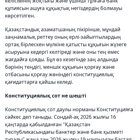
келісімінің жоқтығы және үшінші тұлғаға банк
құпиясын ашуға құқықтық негіздердің болмауы
көрсетілген.
Қазақстандық азаматшаның пікірінше, мұндай
заңнамалық реттеу оның ерлі-зайыптылардың
ортақ бірлескен мүлкіне қатысты құқығын жүзеге
асыруына кедергі келтіреді және оны тең емес
жағдайға қояды. Бұл өз кезегінде заң алдында
бәрінің теңдігі, меншік құқығын қорғау және
отбасыны қорғау жөніндегі конституциялық
қағидаттарға қайшы келеді.
Конституциялық сот не шешті
Конституциялық сот даулы норманы Конституцияға
сәйкес деп таныды. Сондай-ақ 2026 жылғы 16
қаңтарда қабылданған "Қазақстан
Республикасындағы банктер және банк қызметі
туралы" жаңа заң 2026 жылғы 19 наурыздан бастап