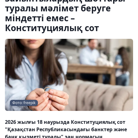
туралы мәлімет беруге
міндетті емес –
Конституциялық сот
Фото: freepik
2026 жылғы 18 наурызда Конституциялық сот
"Қазақстан Республикасындағы банктер және
банк қызметі туралы" заң нормасын