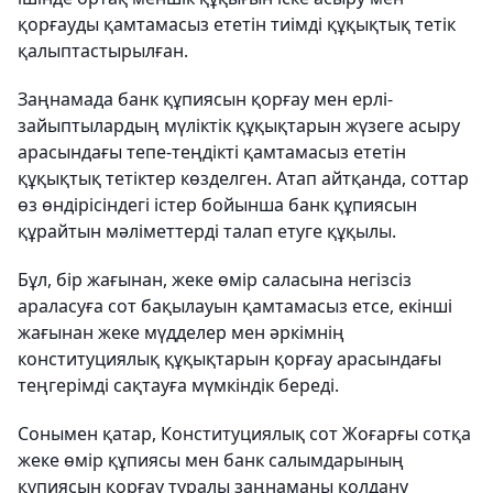
қорғауды қамтамасыз ететін тиімді құқықтық тетік
қалыптастырылған.
Заңнамада банк құпиясын қорғау мен ерлі-
зайыптылардың мүліктік құқықтарын жүзеге асыру
арасындағы тепе-теңдікті қамтамасыз ететін
құқықтық тетіктер көзделген. Атап айтқанда, соттар
өз өндірісіндегі істер бойынша банк құпиясын
құрайтын мәліметтерді талап етуге құқылы.
Бұл, бір жағынан, жеке өмір саласына негізсіз
араласуға сот бақылауын қамтамасыз етсе, екінші
жағынан жеке мүдделер мен әркімнің
конституциялық құқықтарын қорғау арасындағы
теңгерімді сақтауға мүмкіндік береді.
Сонымен қатар, Конституциялық сот Жоғарғы сотқа
жеке өмір құпиясы мен банк салымдарының
құпиясын қорғау туралы заңнаманы қолдану