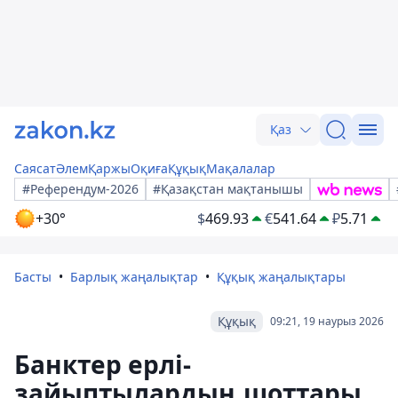
Қаз
Саясат
Әлем
Қаржы
Оқиға
Құқық
Мақалалар
#Референдум-2026
#Қазақстан мақтанышы
+30°
$
469.93
€
541.64
₽
5.71
Басты
Барлық жаңалықтар
Құқық жаңалықтары
Құқық
09:21, 19 наурыз 2026
Банктер ерлі-
зайыптылардың шоттары