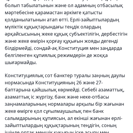
болып табылатынын және ол адамның отбасылық
мәртебесіне қарамастан әркімге қатысты
қолданылатынын атап өтті. Ерлі-зайыптылардың
мүліктік құқықтарындағы теңдік олардың
әрқайсысының жеке құқық субъектілігін, дербестігін
және жеке өмірін қорғау құқығын жояды дегенді
білдірмейді, сондай-ақ Конституция мен заңдарда
белгіленген құпиялық режимдерін де жоққа
шығармайды.
Конституциялық сот банктер туралы заңның даулы
нормасында Конституцияның 26 және 27-
баптарына қайшылық көрмейді. Себебі азаматтық,
азаматтық іс жүргізу, банк және неке-отбасы
заңнамаларының нормалары арқылы бір жағынан
жеке өмірге қол сұғылмаушылық пен банк
салымдарының құпиясын, ал екінші жағынан ерлі-
зайыптылардың құқықтарының теңдігін, соның
ішінде ортақ меншік құқығын іске асыру мен