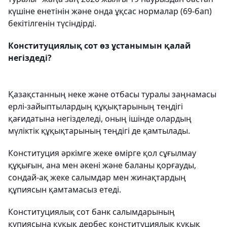
күшіне енетінін және онда ұқсас нормалар (69-бап)
бекітілгенін түсіндірді.
Конституциялық сот өз ұстанымын қалай
негіздеді?
Қазақстанның неке және отбасы туралы заңнамасы
ерлі-зайыптылардың құқықтарының теңдігі
қағидатына негізделеді, оның ішінде олардың
мүліктік құқықтарының теңдігі де қамтылады.
Конституция әркімге жеке өмірге қол сұғылмау
құқығын, ана мен әкені және баланы қорғауды,
сондай-ақ жеке салымдар мен жинақтардың
құпиясын қамтамасыз етеді.
Конституциялық сот банк салымдарының
құпиясына құқық дербес конституциялық құқық