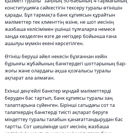
қызметі туралы" заңның 50-бабының 4-тармағының
конституцияға сәйкестігін тексеру туралы өтінішін
қарады. Бұл тармақта банк құпиясын құрайтын
мәліметтер тек клиенттің өзіне, не шот иесінің
жазбаша келісімімен үшінші тұлғаларға немесе
заңда көзделген өзге де негіздер бойынша ғана
ашылуы мүмкін екені көрсетілген.
Өтініш беруші әйел некесін бұзғаннан кейін
бұрынғы жұбайының банктердегі шоттарының бар-
жоғы және олардағы ақша қозғалысы туралы
ақпарат ала алмаған.
Екінші деңгейлі банктер мұндай мәліметтерді
беруден бас тартып, банк құпиясы туралы заң
талаптарына сүйенген. Бірінші сатыдағы сот та
талапкердің банктерді тиісті ақпарат беруге
міндеттеу туралы талабын қанағаттандырудан бас
тартты. Сот шешімінде шот иесінің жазбаша