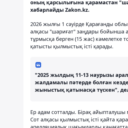
оның қарсылығына қарамастан "ша
хабарлайды Zakon.kz.
2026 жылғы 1 сәуірде Қарағанды облы
алқасы "шариғат" заңдары бойынша ан
тұрмысқа берген (15 жас) кәмелетке 
қатысты қылмыстық істі қарады.
"2025 жылдың 11-13 наурызы арал
жалдамалы пәтерде болған кезде
жыныстық қатынасқа түскен", де
Ер адам сотталды. Бірақ айыпталушы 
Сот алқасы қылмыстық істі қайта қарап
апелляциялық шағымдарды қанағаттан