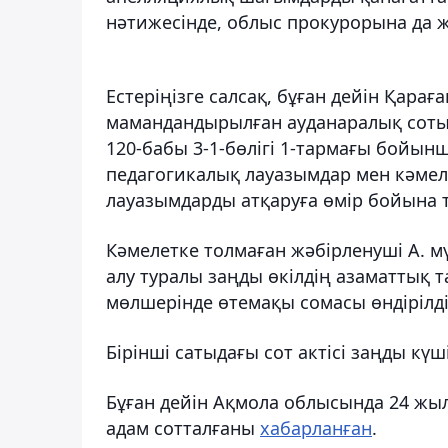
нәтижесінде, облыс прокурорына да 
Естеріңізге салсақ, бұған дейін Қар
мамандандырылған ауданаралық сотын
120-бабы 3-1-бөлігі 1-тармағы бойы
педагогикалық лауазымдар мен кәмел
лауазымдарды атқаруға өмір бойына 
Кәмелетке толмаған жәбірленуші А. 
алу туралы заңды өкілдің азаматтық т
мөлшерінде өтемақы сомасы өндірілді,
Бірінші сатыдағы сот актісі заңды күш
Бұған дейін Ақмола облысында 24 жыл 
адам сотталғаны
хабарланған
.