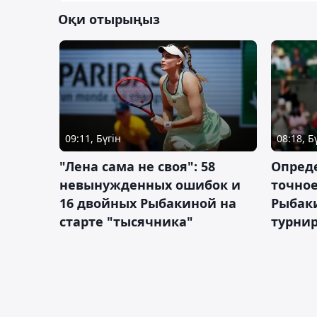
Оқи отырыңыз
09:11, Бүгін
08:18, Б
"Лена сама не своя": 58
Опред
невынужденных ошибок и
точное
16 двойных Рыбакиной на
Рыбаки
старте "тысячника"
турнир