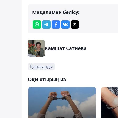
Мақаламен бөлісу:
Камшат Сатиева
Қарағанды
Оқи отырыңыз