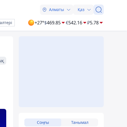
Алматы
Қаз
+27°
$
469.85
€
542.16
₽
5.78
алтері
ық
м
Соңғы
Танымал