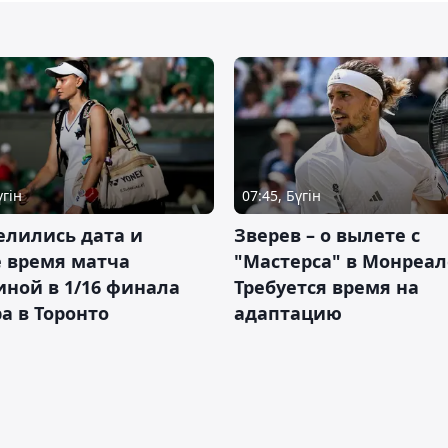
үгін
07:45, Бүгін
елились дата и
Зверев – о вылете с
 время матча
"Мастерса" в Монреал
ной в 1/16 финала
Требуется время на
а в Торонто
адаптацию