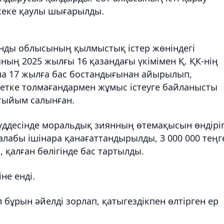
жеке қаулы шығарылды.
ағанды облысының қылмыстық істер жөніндегі
ың 2025 жылғы 16 қазандағы үкімімен Қ. ҚК-нің
нша 17 жылға бас бостандығынан айырылып,
етке толмағандармен жұмыс істеуге байланысты
тыйым салынған.
мүддесінде моральдық зиянның өтемақысын өндірі
алабы ішінара қанағаттандырылды, 3 000 000 теңг
 қалған бөлігінде бас тартылды.
іне енді.
бұрын әйелді зорлап, қатыгездікпен өлтірген ер