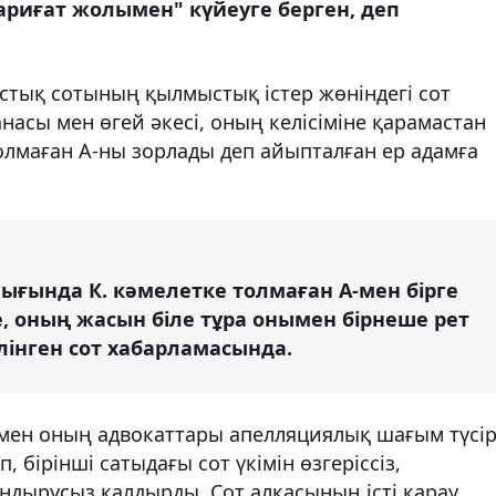
риғат жолымен" күйеуге берген, деп
стық сотының қылмыстық істер жөніндегі сот
асы мен өгей әкесі, оның келісіміне қарамастан
толмаған А-ны зорлады деп айыпталған ер адамға
ығында К. кәмелетке толмаған А-мен бірге
, оның жасын біле тұра онымен бірнеше рет
лінген сот хабарламасында.
мен оның адвокаттары апелляциялық шағым түсір
, бірінші сатыдағы сот үкімін өзгеріссіз,
дырусыз қалдырды. Сот алқасының істі қарау