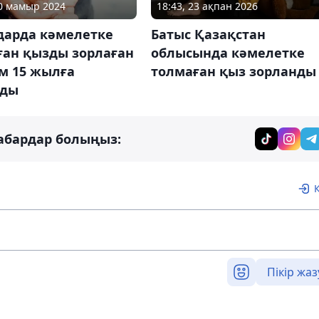
20 мамыр 2024
18:43, 23 ақпан 2026
дарда кәмелетке
Батыс Қазақстан
ған қызды зорлаған
облысында кәмелетке
м 15 жылға
толмаған қыз зорланды
лды
абардар болыңыз:
Пікір жаз