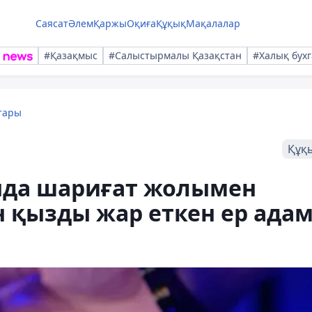
Саясат
Әлем
Қаржы
Оқиға
Құқық
Мақалалар
#Қазақмыс
#Салыстырмалы Қазақстан
#Халық бухг
тары
Құқ
нда шариғат жолымен
 қызды жар еткен ер ада