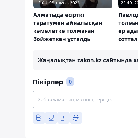
12:04, 03 тамыз 2026
22:49, 
Алматыда есірткі
Павло
таратумен айналысқан
толма
кәмелетке толмаған
ер ада
бойжеткен ұсталды
сотта
Жаңалықтан zakon.kz сайтында х
Пікірлер
0