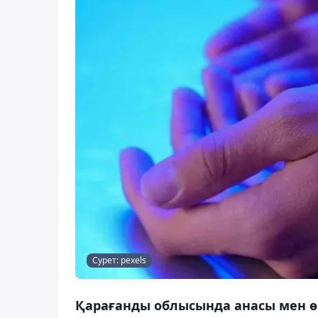
Сурет: pexels
Қарағанды облысында анасы мен өг