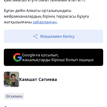
қамтамасыз етуге бағытталғанын атап өтті.
Бұған дейін Алматы орталығындағы
мейрамханалардың бірінің террасасы бұзуға
жатқызылғаны
хабарланған
.
Мақаламен бөлісу
Google-ға қосылып,
жаңалықтарды бірінші болып оқыңыз
Камшат Сатиева
Өскемен