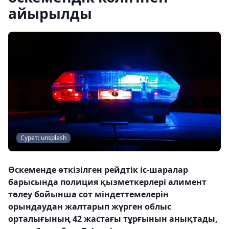
айырылды
Сурет: unsplash
Өскеменде өткізілген рейдтік іс-шаралар
барысында полиция қызметкерлері алимент
төлеу бойынша сот міндеттемелерін
орындаудан жалтарып жүрген облыс
орталығының 42 жастағы тұрғынын анықтады,