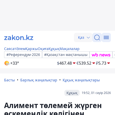
Қаз
Саясат
Әлем
Қаржы
Оқиға
Құқық
Мақалалар
#Референдум-2026
#Қазақстан мақтанышы
+33°
$
467.48
€
539.52
₽
5.73
Басты
Барлық жаңалықтар
Құқық жаңалықтары
Құқық
19:52, 01 сәуір 2026
Алимент төлемей жүрген
өскемендік көлігінен