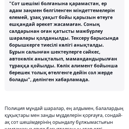
"Сот шешімі болғанына қарамастан, ер
адам заңмен белгіленген міндеттемелерін
елемей, ұзақ уақыт бойы қарызын өтеуге
ешқандай әрекет жасамаған. Соның
салдарынан оған қатысты мәжбүрлеу
шаралары қолданылды. Тексеру барысында
борышкерге тиесілі көлігі анықталды.
Бұрын салынған шектеулерге сәйкес,
автокөлік анықталып, мамандандырылған
тұраққа қойылды. Көлік алимент бойынша
берешек толық өтелгенге дейін сол жерде
болады", делінген хабарламада.
Полиция мұндай шаралар, ең алдымен, балалардың
құқықтары мен заңды мүдделерін қорғауға, сондай-
ақ сот шешімдерінің орындалу бұлжымастығын