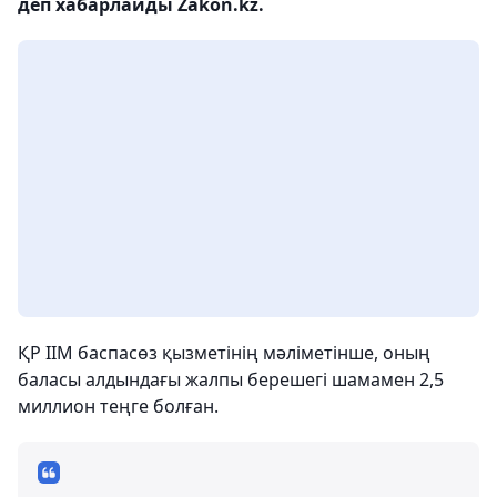
деп хабарлайды Zakon.kz.
ҚР ІІМ баспасөз қызметінің мәліметінше, оның
баласы алдындағы жалпы берешегі шамамен 2,5
миллион теңге болған.