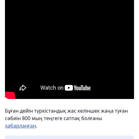
Бұған дейін түркістандық жас келіншек жаңа туған
сәбиін 800 мың теңгеге сатпақ болғаны
хабарланған
.