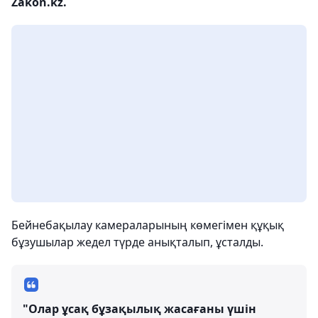
Zakon.kz.
Бейнебақылау камераларының көмегімен құқық
бұзушылар жедел түрде анықталып, ұсталды.
"Олар ұсақ бұзақылық жасағаны үшін