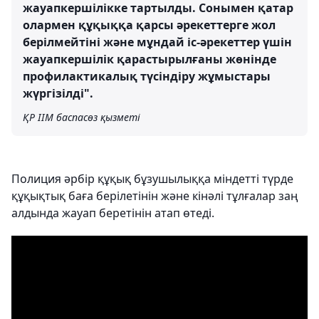
жауапкершілікке тартылды. Сонымен қатар
олармен құқыққа қарсы әрекеттерге жол
берілмейтіні және мұндай іс-әрекеттер үшін
жауапкершілік қарастырылғаны жөнінде
профилактикалық түсіндіру жұмыстары
жүргізілді".
ҚР ІІМ баспасөз қызметі
Полиция әрбір құқық бұзушылыққа міндетті түрде
құқықтық баға берілетінін және кінәлі тұлғалар заң
алдында жауап беретінін атап өтеді.