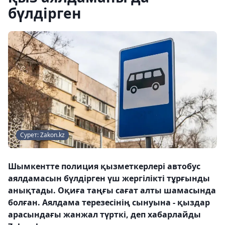
бүлдірген
Сурет: Zakon.kz
Шымкентте полиция қызметкерлері автобус
аялдамасын бүлдірген үш жергілікті тұрғынды
анықтады. Оқиға таңғы сағат алты шамасында
болған. Аялдама терезесінің сынуына - қыздар
арасындағы жанжал түрткі, деп хабарлайды