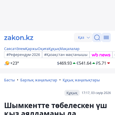
Қаз
Саясат
Әлем
Қаржы
Оқиға
Құқық
Мақалалар
#Референдум-2026
#Қазақстан мақтанышы
+23°
$
469.93
€
541.64
₽
5.71
Басты
Барлық жаңалықтар
Құқық жаңалықтары
Құқық
17:17, 03 сәуір 2026
Шымкентте төбелескен үш
қыз аялдаманы да