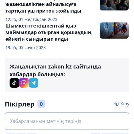
жезөкшелікпен айналысуға
тартқан үш притон жойылды
12:25, 01 желтоқсан 2023
Шымкентте кішкентай қыз
маймылдар отырған қоршаудың
әйнегін сындырып алды
19:55, 05 сәуір 2023
Жаңалықтан zakon.kz сайтында
хабардар болыңыз:
Пікірлер
0
Кіру