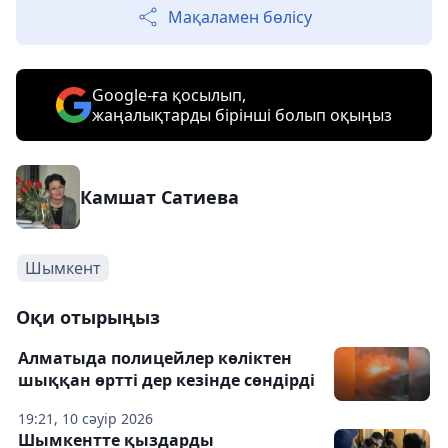
Мақаламен бөлісу
Google-ға қосылып,
жаңалықтарды бірінші болып оқыңыз
Камшат Сатиева
Шымкент
Оқи отырыңыз
Алматыда полицейлер көліктен
шыққан өртті дер кезінде сөндірді
19:21, 10 сәуір 2026
Шымкентте қыздарды