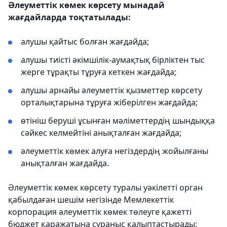
Әлеуметтік көмек көрсету мынадай
жағдайларда тоқтатылады:
алушы қайтыс болған жағдайда;
алушы тиісті әкімшілік-аумақтық бірліктен тыс
жерге тұрақты тұруға кеткен жағдайда;
алушы арнайы әлеуметтік қызметтер көрсету
орталықтарына тұруға жіберілген жағдайда;
өтініш беруші ұсынған мәліметтердің шындыққа
сәйкес келмейтіні анықталған жағдайда;
әлеуметтік көмек алуға негіздердің жойылғаны
анықталған жағдайда.
Әлеуметтік көмек көрсету туралы уәкілетті орган
қабылдаған шешім негізінде Мемлекеттік
корпорация әлеуметтік көмек төлеуге қажетті
бюджет қаражатына сұраныс қалыптастырады: