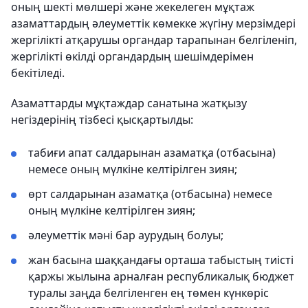
оның шекті мөлшері және жекелеген мұқтаж
азаматтардың әлеуметтік көмекке жүгіну мерзімдері
жергілікті атқарушы органдар тарапынан белгіленіп,
жергілікті өкілді органдардың шешімдерімен
бекітіледі.
Азаматтарды мұқтаждар санатына жатқызу
негіздерінің тізбесі қысқартылды:
табиғи апат салдарынан азаматқа (отбасына)
немесе оның мүлкіне келтірілген зиян;
өрт салдарынан азаматқа (отбасына) немесе
оның мүлкіне келтірілген зиян;
әлеуметтік мәні бар аурудың болуы;
жан басына шаққандағы орташа табыстың тиісті
қаржы жылына арналған республикалық бюджет
туралы заңда белгіленген ең төмен күнкөріс