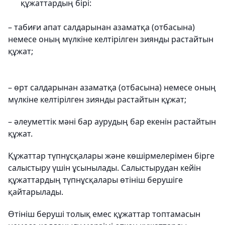
құжаттардың бірі:
– табиғи апат салдарынан азаматқа (отбасына)
немесе оның мүлкіне келтірілген зиянды растайтын
құжат;
– өрт салдарынан азаматқа (отбасына) немесе оның
мүлкіне келтірілген зиянды растайтын құжат;
– әлеуметтік мәні бар аурудың бар екенін растайтын
құжат.
Құжаттар түпнұсқалары және көшірмелерімен бірге
салыстыру үшін ұсынылады. Салыстырудан кейін
құжаттардың түпнұсқалары өтініш берушіге
қайтарылады.
Өтініш беруші толық емес құжаттар топтамасын