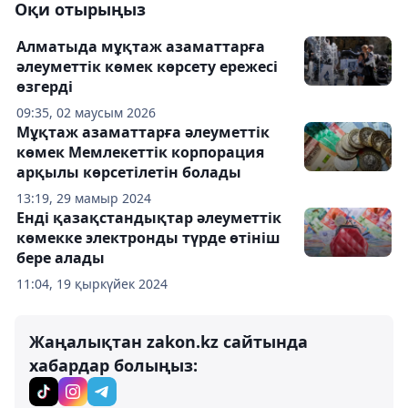
Оқи отырыңыз
Алматыда мұқтаж азаматтарға
әлеуметтік көмек көрсету ережесі
өзгерді
09:35, 02 маусым 2026
Мұқтаж азаматтарға әлеуметтік
көмек Мемлекеттік корпорация
арқылы көрсетілетін болады
13:19, 29 мамыр 2024
Енді қазақстандықтар әлеуметтік
көмекке электронды түрде өтініш
бере алады
11:04, 19 қыркүйек 2024
Жаңалықтан zakon.kz сайтында
хабардар болыңыз: