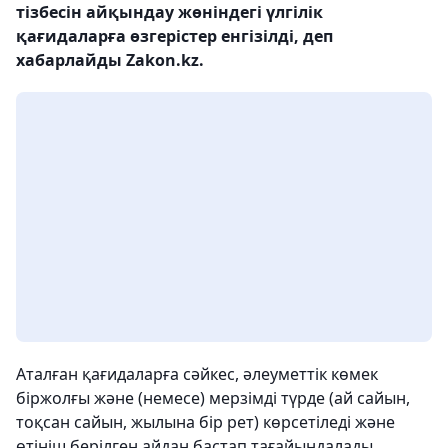
тізбесін айқындау жөніндегі үлгілік
қағидаларға өзгерістер енгізілді, деп
хабарлайды Zakon.kz.
Аталған қағидаларға сәйкес, әлеуметтік көмек
біржолғы және (немесе) мерзімді түрде (ай сайын,
тоқсан сайын, жылына бір рет) көрсетіледі және
өтініш берілген айдан бастап тағайындалады.