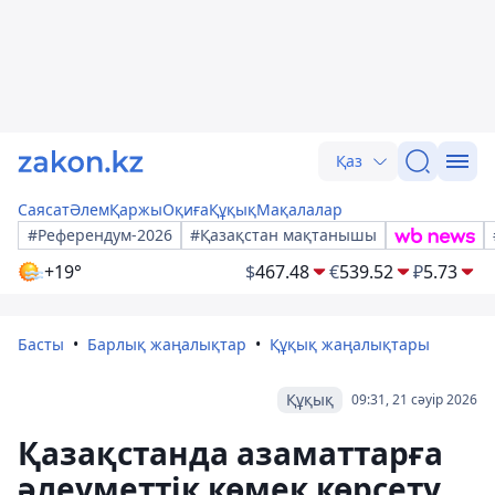
Қаз
Саясат
Әлем
Қаржы
Оқиға
Құқық
Мақалалар
#Референдум-2026
#Қазақстан мақтанышы
+19°
$
467.48
€
539.52
₽
5.73
Басты
Барлық жаңалықтар
Құқық жаңалықтары
Құқық
09:31, 21 сәуір 2026
Қазақстанда азаматтарға
әлеуметтік көмек көрсету