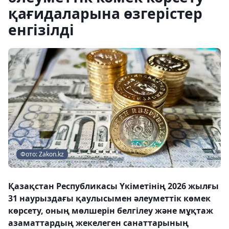
қағидаларына өзгерістер
енгізілді
Фото: Zakon.kz
Қазақстан Республикасы Үкіметінің 2026 жылғы
31 наурыздағы қаулысымен әлеуметтік көмек
көрсету, оның мөлшерін белгілеу және мұқтаж
азаматтардың жекелеген санаттарының