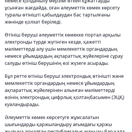
немесе қолданылу мерзімі өткен құжаттарды
ұсынған жағдайда, оған әлеуметтік көмек көрсету
туралы өтінішті қабылдаудан бас тартылғаны
жөнінде қолхат беріледі.
Өтініш беруші әлеуметтік көмекке портал арқылы
электронды түрде жүгінген кезде, қажетті
мәліметтерді алу үшін мемлекеттік органдардың
немесе ұйымдардың ақпараттық жүйелеріне сұрау
салуды өтініш берушінің өзі жүзеге асырады.
Бұл ретте өтініш беруші электрондық өтінішті және
мемлекеттік органдардың немесе ұйымдардың
ақпараттық жүйелерінен алынған мәліметтерді
өзінің электрондық цифрлық қолтаңбасымен (ЭЦҚ)
куәландырады.
Әлеуметтік көмек көрсетуге жұмсалатын
шығындарды қаржыландыру ағымдағы қаржы
жылына арналған республикалық маңызы бар қала,