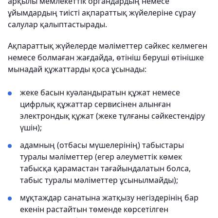
арқылы мемлекеттік органдардың немесе
ұйымдардың тиісті ақпараттық жүйелеріне сұрау
салулар қалыптастырады.
Ақпараттық жүйелерде мәліметтер сәйкес келмеген
немесе болмаған жағдайда, өтініш беруші өтінішке
мынадай құжаттарды қоса ұсынады:
жеке басын куәландыратын құжат немесе
цифрлық құжаттар сервисінен алынған
электрондық құжат (жеке тұлғаны сәйкестендіру
үшін);
адамның (отбасы мүшелерінің) табыстары
туралы мәліметтер (егер әлеуметтік көмек
табысқа қарамастан тағайындалатын болса,
табыс туралы мәліметтер ұсынылмайды);
мұқтаждар санатына жатқызу негіздерінің бар
екенін растайтын төменде көрсетілген