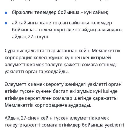
біржолғы төлемдер бойынша – күн сайын;
ай сайынғы және тоқсан сайынғы төлемдер
бойынша – төлем жүргізілетін айдың алдындағы
айдың 27-сі күні.
Сұраныс қалыптастырылғаннан кейін Мемлекеттік
корпорация келесі жұмыс күнінен кешіктірмей
әлеуметтік көмек төлеуге қажетті сомаға өтінімді
уәкілетті органға жолдайды.
Әлеуметтік көмек көрсету жөніндегі уәкілетті орган
өтінім түскен күннен бастап екі жұмыс күні ішінде
өтінімде көрсетілген сомалар шегінде қаражатты
Мемлекеттік корпорацияға аударады.
Айдың 27-сінен кейін түскен әлеуметтік көмек
төлеуге қажетті сомаға өтінімдер бойынша уәкілетті