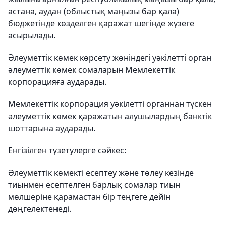
астана, аудан (облыстық маңызы бар қала)
бюджетінде көзделген қаражат шегінде жүзеге
асырылады.
Әлеуметтік көмек көрсету жөніндегі уәкілетті орган
әлеуметтік көмек сомаларын Мемлекеттік
корпорацияға аударады.
Мемлекеттік корпорация уәкілетті органнан түскен
әлеуметтік көмек қаражатын алушылардың банктік
шоттарына аударады.
Енгізілген түзетулерге сәйкес:
Әлеуметтік көмекті есептеу және төлеу кезінде
тиынмен есептелген барлық сомалар тиын
мөлшеріне қарамастан бір теңгеге дейін
дөңгелектенеді.