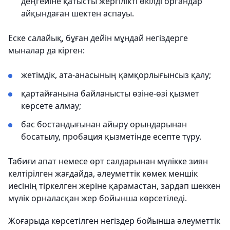
деңгейіне қатысты жергілікті өкілді органдар
айқындаған шектен аспауы.
Еске салайық, бұған дейін мұндай негіздерге
мыналар да кірген:
жетімдік, ата-анасының қамқорлығынсыз қалу;
қартайғанына байланысты өзіне-өзі қызмет
көрсете алмау;
бас бостандығынан айыру орындарынан
босатылу, пробация қызметінде есепте тұру.
Табиғи апат немесе өрт салдарынан мүлікке зиян
келтірілген жағдайда, әлеуметтік көмек меншік
иесінің тіркелген жеріне қарамастан, зардап шеккен
мүлік орналасқан жер бойынша көрсетіледі.
Жоғарыда көрсетілген негіздер бойынша әлеуметтік