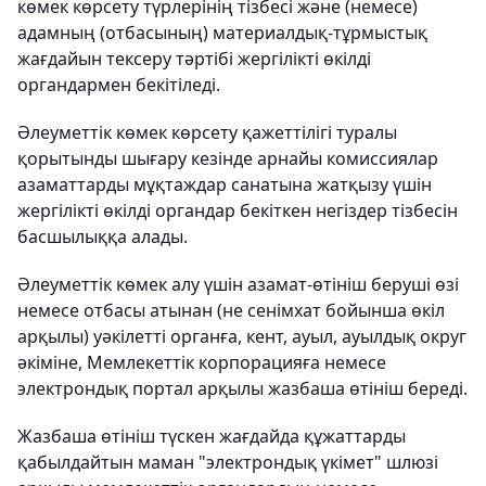
көмек көрсету түрлерінің тізбесі және (немесе)
адамның (отбасының) материалдық-тұрмыстық
жағдайын тексеру тәртібі жергілікті өкілді
органдармен бекітіледі.
Әлеуметтік көмек көрсету қажеттілігі туралы
қорытынды шығару кезінде арнайы комиссиялар
азаматтарды мұқтаждар санатына жатқызу үшін
жергілікті өкілді органдар бекіткен негіздер тізбесін
басшылыққа алады.
Әлеуметтік көмек алу үшін азамат-өтініш беруші өзі
немесе отбасы атынан (не сенімхат бойынша өкіл
арқылы) уәкілетті органға, кент, ауыл, ауылдық округ
әкіміне, Мемлекеттік корпорацияға немесе
электрондық портал арқылы жазбаша өтініш береді.
Жазбаша өтініш түскен жағдайда құжаттарды
қабылдайтын маман "электрондық үкімет" шлюзі