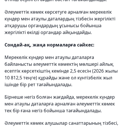
Әлеуметтік көмек көрсетуге арналған мерекелік
күндер мен атаулы даталардың тізбесін жергілікті
атқарушы органдардың ұсынысы бойынша
жергілікті өкілді органдар айқындайды.
Сондай-ақ, жаңа нормаларға сәйкес:
Мерекелік күндер мен атаулы даталарға
байланысты әлеуметтік көмектің мөлшері айлық
есептік көрсеткіштің кемінде 2,5 есесін (2026 жылы
10 812,5 теңге) құрайды және ол күнтізбелік жыл
ішінде бір рет тағайындалады.
Бірнеше негіз болған жағдайда, мерекелік күндер
мен атаулы даталарға арналған әлеуметтік көмек
тек бір ғана негіз бойынша тағайындалады.
Әлеуметтік көмек алушылар санаттарының тізбесі,