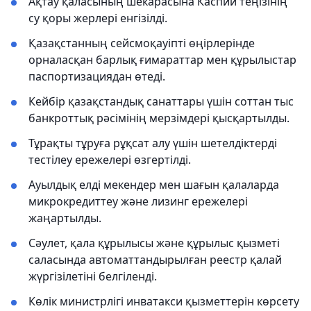
Ақтау қаласының шекарасына Каспий теңізінің
су қоры жерлері енгізілді.
Қазақстанның сейсмоқауіпті өңірлерінде
орналасқан барлық ғимараттар мен құрылыстар
паспортизациядан өтеді.
Кейбір қазақстандық санаттары үшін соттан тыс
банкроттық рәсімінің мерзімдері қысқартылды.
Тұрақты тұруға рұқсат алу үшін шетелдіктерді
тестілеу ережелері өзгертілді.
Ауылдық елді мекендер мен шағын қалаларда
микрокредиттеу және лизинг ережелері
жаңартылды.
Сәулет, қала құрылысы және құрылыс қызметі
саласында автоматтандырылған реестр қалай
жүргізілетіні белгіленді.
Көлік министрлігі инватакси қызметтерін көрсету