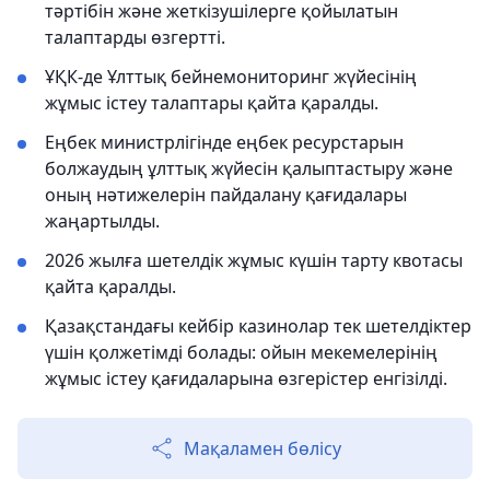
тәртібін және жеткізушілерге қойылатын
талаптарды өзгертті.
ҰҚК-де Ұлттық бейнемониторинг жүйесінің
жұмыс істеу талаптары қайта қаралды.
Еңбек министрлігінде еңбек ресурстарын
болжаудың ұлттық жүйесін қалыптастыру және
оның нәтижелерін пайдалану қағидалары
жаңартылды.
2026 жылға шетелдік жұмыс күшін тарту квотасы
қайта қаралды.
Қазақстандағы кейбір казинолар тек шетелдіктер
үшін қолжетімді болады: ойын мекемелерінің
жұмыс істеу қағидаларына өзгерістер енгізілді.
Мақаламен бөлісу