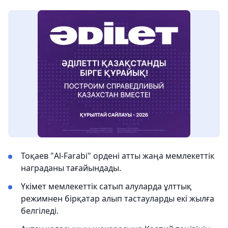
Тоқаев "Al-Farabi" ордені атты жаңа мемлекеттік
награданы тағайындады.
Үкімет мемлекеттік сатып алуларда ұлттық
режимнен бірқатар алып тастауларды екі жылға
белгіледі.