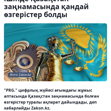
заңнамасында қандай
өзгерістер болды
Фото: Zakon.kz
"PRG." цифрлық жүйесі ағымдағы жұмыс
аптасында Қазақстан заңнамасында болған
өзгерістер туралы ақпарат дайындады, деп
хабарлайды Zakon.kz.