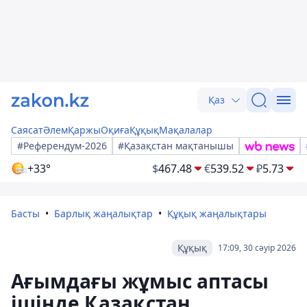
Қаз
Саясат
Әлем
Қаржы
Оқиға
Құқық
Мақалалар
#Референдум-2026
#Қазақстан мақтанышы
+33°
$
467.48
€
539.52
₽
5.73
Басты
Барлық жаңалықтар
Құқық жаңалықтары
Құқық
17:09, 30 сәуір 2026
Ағымдағы жұмыс аптасы
ішінде Қазақстан