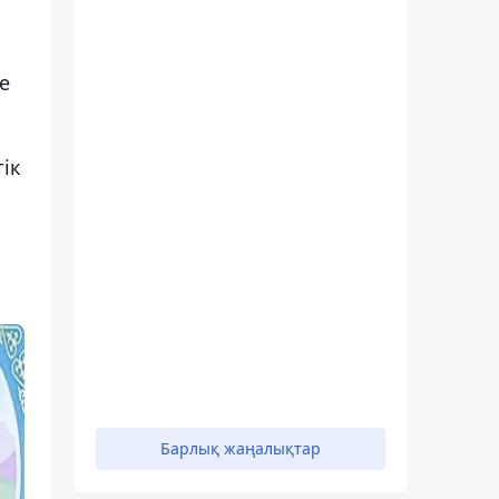
е
ік
Барлық жаңалықтар