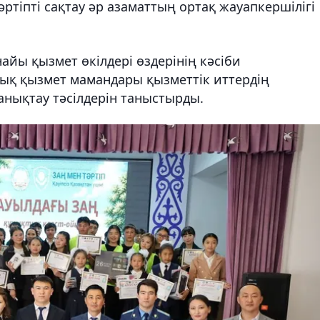
әртіпті сақтау әр азаматтың ортақ жауапкершілігі
айы қызмет өкілдері өздерінің кәсіби
ық қызмет мамандары қызметтік иттердің
анықтау тәсілдерін таныстырды.