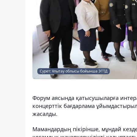
Сурет: Ұлытау облысы бойынша ЭТТД
Форум аясында қатысушыларға интера
концерттік бағдарлама ұйымдастырыл
жасалды.
Мамандардың пікірінше, мұндай кезд