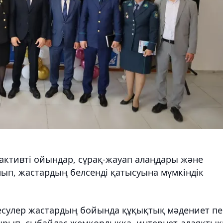
ктивті ойындар, сұрақ-жауап алаңдары және
ып, жастардың белсенді қатысуына мүмкіндік
есулер жастардың бойында құқықтық мәдениет пе