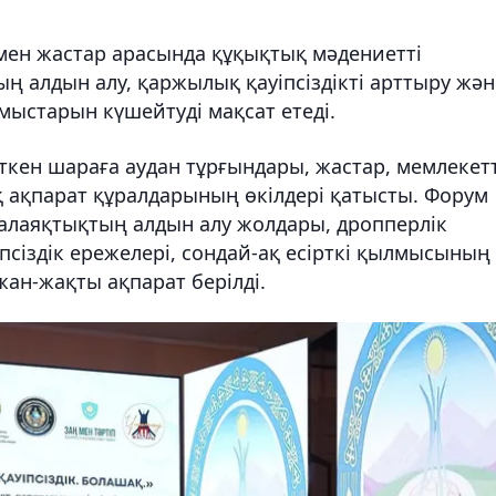
мен жастар арасында құқықтық мәдениетті
 алдын алу, қаржылық қауіпсіздікті арттыру жән
мыстарын күшейтуді мақсат етеді.
кен шараға аудан тұрғындары, жастар, мемлекетт
қ ақпарат құралдарының өкілдері қатысты. Форум
алаяқтықтың алдын алу жолдары, дропперлік
іпсіздік ережелері, сондай-ақ есірткі қылмысының
жан-жақты ақпарат берілді.