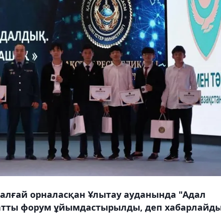
лғай орналасқан Ұлытау ауданында "Адал
к" атты форум ұйымдастырылды, деп хабарлайд