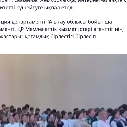
ырып, сыбайлас жемқорлыққа, интернет-алаяқтық
тетті күшейтуге ықпал етеді.
иция департаменті, Ұлытау облысы бойынша
енті, ҚР Мемлекеттік қызмет істері агенттігінің
астары" қоғамдық бірлестігі бірлесіп