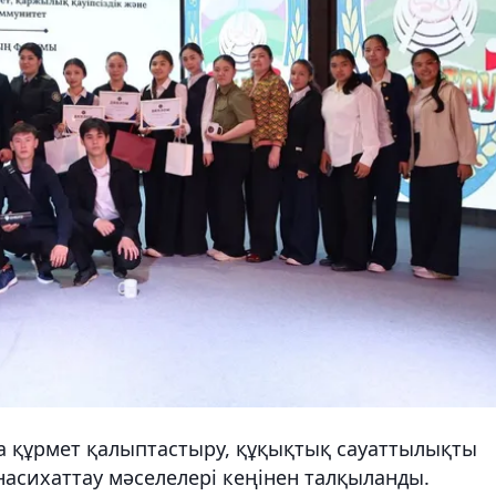
а құрмет қалыптастыру, құқықтық сауаттылықты
насихаттау мәселелері кеңінен талқыланды.