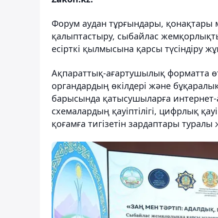
Форум аудан тұрғындары, қонақтары 
қалыптастыру, сыбайлас жемқорлықтың
есірткі қылмысына қарсы түсіндіру жұ
Ақпараттық-ағартушылық форматта өт
органдардың өкілдері және бұқаралы
барысында қатысушыларға интернет-
схемалардың қауіптілігі, цифрлық қау
қоғамға тигізетін зардаптары туралы 