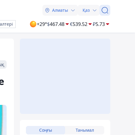
Алматы
Қаз
+29°
$
467.48
€
539.52
₽
5.73
алтері
ық
е
Соңғы
Танымал