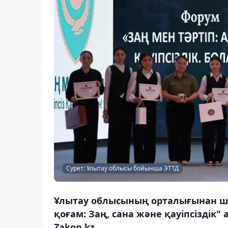
Сурет: Ұлытау облысы бойынша ЭТТД
Ұлытау облысының орталығынан ша
қоғам: Заң, сана және қауіпсізді
Zakon.kz.