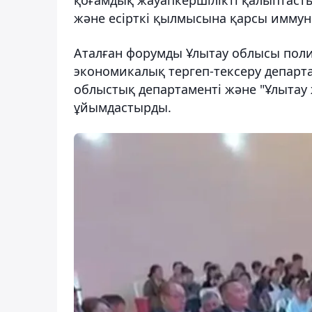
қоғамдық жауапкершілікті қалыптаст
және есірткі қылмысына қарсы иммуни
Аталған форумды Ұлытау облысы пол
экономикалық тергеп-тексеру департам
облыстық департаменті және "Ұлытау ж
ұйымдастырды.