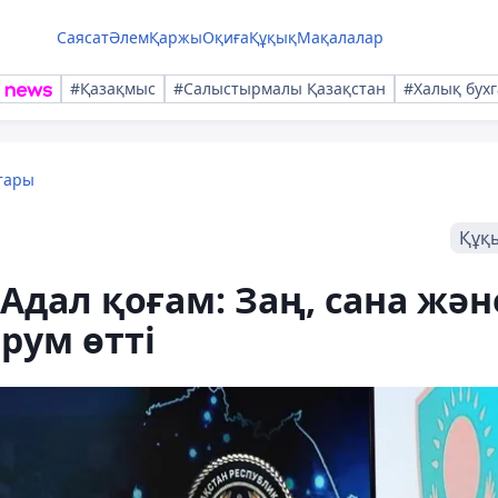
Саясат
Әлем
Қаржы
Оқиға
Құқық
Мақалалар
#Қазақмыс
#Салыстырмалы Қазақстан
#Халық бухг
тары
Құқ
Адал қоғам: Заң, сана жән
орум өтті