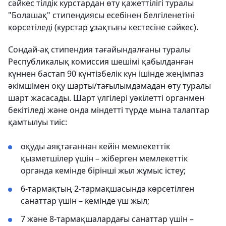
сәйкес тілдік курстардан өту қажеттілігі туралы
"Болашақ" стипендиясы есебінен белгіленетіні
көрсетіледі (курстар ұзақтығы кестесіне сәйкес).
Сондай-ақ стипендия тағайындалғаны туралы
Республикалық комиссия шешімі қабылданған
күннен бастап 90 күнтізбелік күн ішінде жеңімпаз
әкімшімен оқу шарты/тағылымдамадан өту туралы
шарт жасасады. Шарт үлгілері уәкілетті органмен
бекітіледі және онда міндетті түрде мына талаптар
қамтылуы тиіс:
оқуды аяқтағаннан кейін мемлекеттік
қызметшілер үшін – жіберген мемлекеттік
органда кемінде бірінші жыл жұмыс істеу;
6-тармақтың 2-тармақшасында көрсетілген
санаттар үшін – кемінде үш жыл;
7 және 8-тармақшалардағы санаттар үшін –