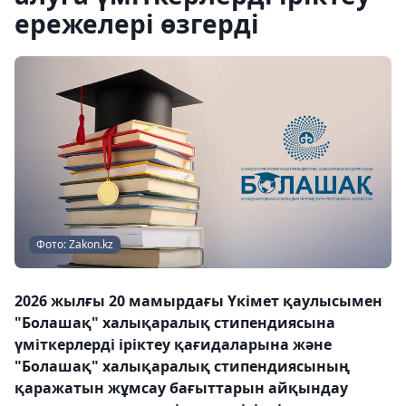
ережелері өзгерді
Фото: Zakon.kz
2026 жылғы 20 мамырдағы Үкімет қаулысымен
"Болашақ" халықаралық стипендиясына
үміткерлерді іріктеу қағидаларына және
"Болашақ" халықаралық стипендиясының
қаражатын жұмсау бағыттарын айқындау