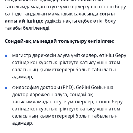
тағылымдамадан өтуге үміткерлер үшін өтініш беру
сәтінде таңдалған мамандық саласында
соңғы
алты ай ішінде
үздіксіз нақты еңбек өтілі болу
талабы белгіленеді.
Сондай-ақ мынадай толықтыру енгізілген:
магистр дәрежесін алуға үміткерлер, өтініш беру
сәтінде конкурстық іріктеуге қатысу үшін атом
саласының қызметкерлері болып табылатын
адамдар;
философия докторы (PhD), бейіні бойынша
доктор дәрежесін алуға, сондай-ақ
тағылымдамадан өтуге үміткерлер, өтініш беру
сәтінде конкурстық іріктеуге қатысу үшін атом
саласының қызметкерлері болып табылатын
адамдар.