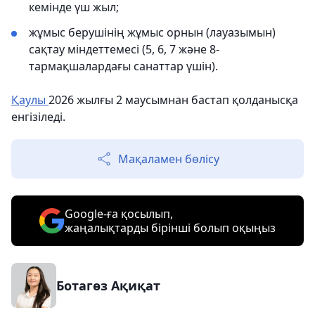
кемінде үш жыл;
жұмыс берушінің жұмыс орнын (лауазымын)
сақтау міндеттемесі (5, 6, 7 және 8-
тармақшалардағы санаттар үшін).
Қаулы
2026 жылғы 2 маусымнан бастап қолданысқа
енгізіледі.
Мақаламен бөлісу
Google-ға қосылып,
жаңалықтарды бірінші болып оқыңыз
Ботагөз Ақиқат