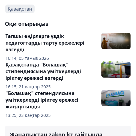
Қазақстан
Оқи отырыңыз
Тапшы өңірлерге үздік
педагогтарды тарту ережелері
өзгерді
16:14, 05 тамыз 2026
Қазақстанда "Болашақ"
стипендиясына үміткерлерді
іріктеу ережесі өзгерді
16:15, 21 қаңтар 2025
"Болашақ" степендиясына
үміткерлерді іріктеу ережесі
жаңартылды
13:25, 23 қаңтар 2025
Жаңалықтан zakon.kz сайтында