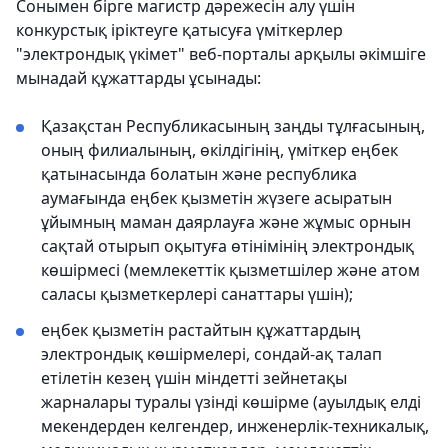
Сонымен бірге магистр дәрежесін алу үшін
конкурстық іріктеуге қатысуға үміткерлер
"электрондық үкімет" веб-порталы арқылы әкімшіге
мынадай құжаттарды ұсынады:
Қазақстан Республикасының заңды тұлғасының,
оның филиалының, өкілдігінің, үміткер еңбек
қатынасында болатын және республика
аумағында еңбек қызметін жүзеге асыратын
ұйымның маман даярлауға және жұмыс орнын
сақтай отырып оқытуға өтінімінің электрондық
көшірмесі (мемлекеттік қызметшілер және атом
саласы қызметкерлері санаттары үшін);
еңбек қызметін растайтын құжаттардың
электрондық көшірмелері, сондай-ақ талап
етілетін кезең үшін міндетті зейнетақы
жарналары туралы үзінді көшірме (ауылдық елді
мекендерден келгендер, инженерлік-техникалық,