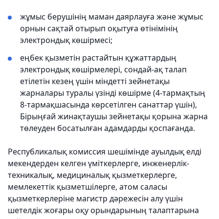
жұмыс берушінің маман даярлауға және жұмыс
орнын сақтай отырып оқытуға өтінімінің
электрондық көшірмесі;
еңбек қызметін растайтын құжаттардың
электрондық көшірмелері, сондай-ақ талап
етілетін кезең үшін міндетті зейнетақы
жарналары туралы үзінді көшірме (4-тармақтың
8-тармақшасында көрсетілген санаттар үшін),
Бірыңғай жинақтаушы зейнетақы қорына жарна
төлеуден босатылған адамдарды қоспағанда.
Республикалық комиссия шешімінде ауылдық елді
мекендерден келген үміткерлерге, инженерлік-
техникалық, медициналық қызметкерлерге,
мемлекеттік қызметшілерге, атом саласы
қызметкерлеріне магистр дәрежесін алу үшін
шетелдік жоғары оқу орындарының талаптарына