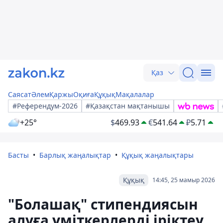
Қаз
Саясат
Әлем
Қаржы
Оқиға
Құқық
Мақалалар
#Референдум-2026
#Қазақстан мақтанышы
+25°
$
469.93
€
541.64
₽
5.71
Басты
Барлық жаңалықтар
Құқық жаңалықтары
Құқық
14:45, 25 мамыр 2026
"Болашақ" стипендиясын
алуға үміткерлерді іріктеу