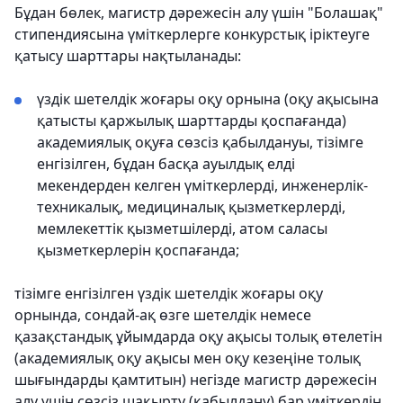
Бұдан бөлек, магистр дәрежесін алу үшін "Болашақ"
стипендиясына үміткерлерге конкурстық іріктеуге
қатысу шарттары нақтыланады:
үздік шетелдік жоғары оқу орнына (оқу ақысына
қатысты қаржылық шарттарды қоспағанда)
академиялық оқуға сөзсіз қабылдануы, тізімге
енгізілген, бұдан басқа ауылдық елді
мекендерден келген үміткерлерді, инженерлік-
техникалық, медициналық қызметкерлерді,
мемлекеттік қызметшілерді, атом саласы
қызметкерлерін қоспағанда;
тізімге енгізілген үздік шетелдік жоғары оқу
орнында, сондай-ақ өзге шетелдік немесе
қазақстандық ұйымдарда оқу ақысы толық өтелетін
(академиялық оқу ақысы мен оқу кезеңіне толық
шығындарды қамтитын) негізде магистр дәрежесін
алу үшін сөзсіз шақырту (қабылдану) бар үміткердің