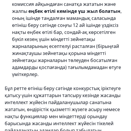
комиссия айқындаған санатқа жататын және
жалпы
еңбек өтілі кемінде үш жыл болатын
,
оның ішінде таңдалған мамандық саласында
өтініш беру сәтінде соңғы 12 ай ішінде үздіксіз
нақты еңбек өтілі бар, сондай-ақ көрсетілген
бүкіл кезең үшін міндетті зейнетақы
жарналарының есептелуі расталған (бірыңғай
жинақтаушы зейнетақы қорына міндетті
зейнетақы жарналарын төлеуден босатылған
адамдарды қоспағанда) тағылымдамадан өтуге
үміткерлер.
Бұл ретте өтініш беру сәтінде конкурстық іріктеуге
қатысу үшін құжаттарын тапсыру кезінде жасанды
интеллект жүйесін пайдаланушылар санатына
жататын, өндірістік қызметті жүзеге асыру немесе
нақты функциялар мен міндеттерді орындау
барысында жасанды интеллект жүйесін тікелей
пайдаланатын адамдар болып табылатын