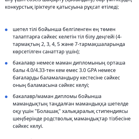
конкурстық іріктеуге қатысуына рұқсат етіледі;
шетел тілі бойынша белгіленген ең төмен
талаптарға сәйкес келетін тіл білу деңгейі (4-
тармақтың 2, 3, 4, 5 және 7-тармақшаларында
көрсетілген санаттар үшін);
бакалавр немесе маман дипломының орташа
балы 4.0/4.33-тен кем емес 3.0 GPA немесе
бағаларды баламаландыру кестесіне сәйкес
оның баламасына сәйкес келуі;
бакалавр/маман дипломы бойынша
мамандықтың таңдалған мамандыққа шетелде
оқу үшін "Болашақ" халықаралық стипендиясы
шеңберінде родстволық мамандықтар тізбесіне
сәйкес келуі.