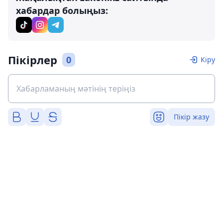
хабардар болыңыз:
Пікірлер
0
Кіру
Пікір жазу