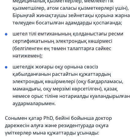
медициналық қызметкерлер, мемлекеттік
қызметшілер, атом саласы қызметкерлері үшін),
Бірыңғай жинақтаушы зейнетақы қорына жарна
төлеуден босатылған адамдарды қоспағанда;
шетел тілі емтиханының қолданыстағы ресми
сертификатының электрондық көшірмесі
(белгіленген ең төмен талаптарға сәйкес
нәтижемен);
шетелдік жоғары оқу орнына сөзсіз
қабылданғанын растайтын құжаттардың
электрондық көшірмелері (оқу бағдарламасы,
мамандығы, оқу мерзімі көрсетілген), қазақ
немесе орыс тіліне нотариалды куәландырылған
аудармаларымен.
Сонымен қатар PhD, бейіні бойынша доктор
дәрежесін алуға және резидентурада оқуға
үміткерлер мына құжаттарды ұсынады: