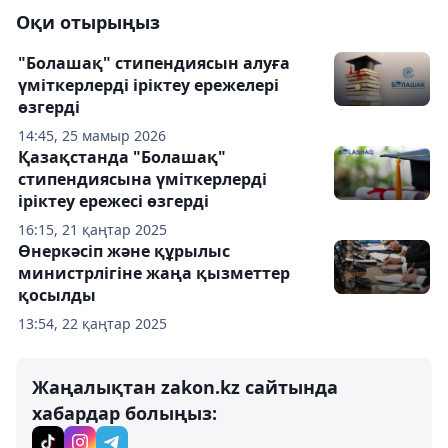
Оқи отырыңыз
"Болашақ" стипендиясын алуға
үміткерлерді іріктеу ережелері
өзгерді
14:45, 25 мамыр 2026
Қазақстанда "Болашақ"
стипендиясына үміткерлерді
іріктеу ережесі өзгерді
16:15, 21 қаңтар 2025
Өнеркәсіп және құрылыс
министрлігіне жаңа қызметтер
қосылды
13:54, 22 қаңтар 2025
Жаңалықтан zakon.kz сайтында
хабардар болыңыз: