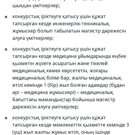
шыққан үміткерлер;
конкурстық іріктеуге қатысу үшін құжат
тапсырған кезде инженерлік-техникалық
жұмыскер болып табылатын магистр дәрежесін
алуға үміткерлер;
конкурстық іріктеуге қатысу үшін құжат
тапсырған кезде медицина ұйымдарында еңбек
қызметін жүзеге асыратын және тікелей
медициналық көмек көрсететін, жоғары
медициналық білімі бар, жалпы медициналық
өтілі кемінде 1 (бір) жыл болған адамдар (бұдан
әрі – медицина жұмыскері) – медициналық
бағыттағы мамандықтар бойынша магистр
дәрежесін алуға үміткерлер;
конкурстық іріктеуге қатысу үшін құжат
тапсырған кезде мемлекеттік қызметте кемінде 3
(үш) жыл жалпы жұмыс өтілі, оның ішінде