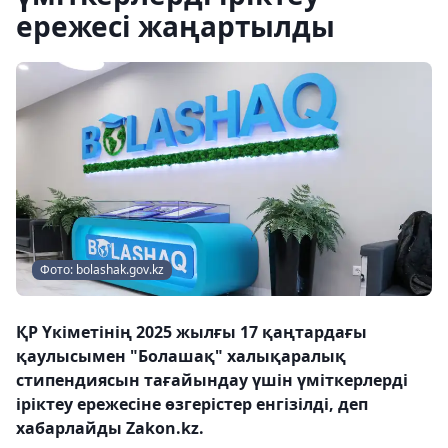
ережесі жаңартылды
Фото: bolashak.gov.kz
ҚР Үкіметінің 2025 жылғы 17 қаңтардағы
қаулысымен "Болашақ" халықаралық
стипендиясын тағайындау үшін үміткерлерді
іріктеу ережесіне өзгерістер енгізілді, деп
хабарлайды Zakon.kz.