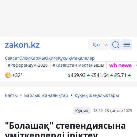
Қаз
Саясат
Әлем
Қаржы
Оқиға
Құқық
Мақалалар
#Референдум-2026
#Қазақстан мақтанышы
+32°
$
469.93
€
541.64
₽
5.71
Басты
Барлық жаңалықтар
Құқық жаңалықтары
Құқық
13:25, 23 қаңтар 2025
"Болашақ" степендиясына
үміткерлерді іріктеу