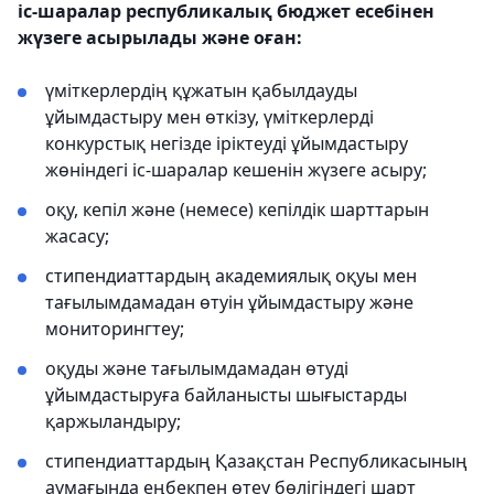
іс-шаралар республикалық бюджет есебінен
жүзеге асырылады және оған:
үміткерлердің құжатын қабылдауды
ұйымдастыру мен өткізу, үміткерлерді
конкурстық негізде іріктеуді ұйымдастыру
жөніндегі іс-шаралар кешенін жүзеге асыру;
оқу, кепіл және (немесе) кепілдік шарттарын
жасасу;
стипендиаттардың академиялық оқуы мен
тағылымдамадан өтуін ұйымдастыру және
мониторингтеу;
оқуды және тағылымдамадан өтуді
ұйымдастыруға байланысты шығыстарды
қаржыландыру;
стипендиаттардың Қазақстан Республикасының
аумағында еңбекпен өтеу бөлігіндегі шарт