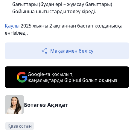
бағыттары (бұдан әрі – жұмсау бағыттары)
бойынша шығыстарды төлеу кіреді.
Қаулы
2025 жылғы 2 ақпаннан бастап қолданысқа
енгізіледі.
Мақаламен бөлісу
Google-ға қосылып,
жаңалықтарды бірінші болып оқыңыз
Ботагөз Ақиқат
Қазақстан