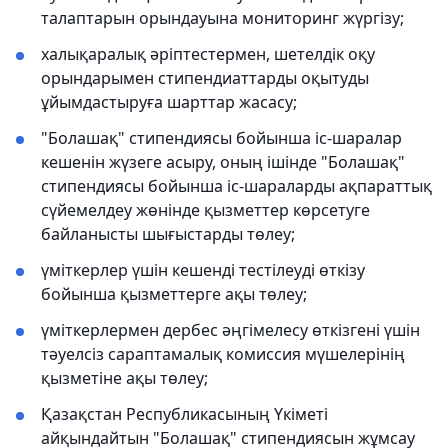
талаптарын орындауына мониторинг жүргізу;
халықаралық әріптестермен, шетелдік оқу
орындарымен стипендиаттарды оқытуды
ұйымдастыруға шарттар жасасу;
"Болашақ" стипендиясы бойынша іс-шаралар
кешенін жүзеге асыру, оның ішінде "Болашақ"
стипендиясы бойынша іс-шараларды ақпараттық
сүйемелдеу жөнінде қызметтер көрсетуге
байланысты шығыстарды төлеу;
үміткерлер үшін кешенді тестілеуді өткізу
бойынша қызметтерге ақы төлеу;
үміткерлермен дербес әңгімелесу өткізгені үшін
тәуелсіз сараптамалық комиссия мүшелерінің
қызметіне ақы төлеу;
Қазақстан Республикасының Үкіметі
айқындайтын "Болашақ" стипендиясын жұмсау