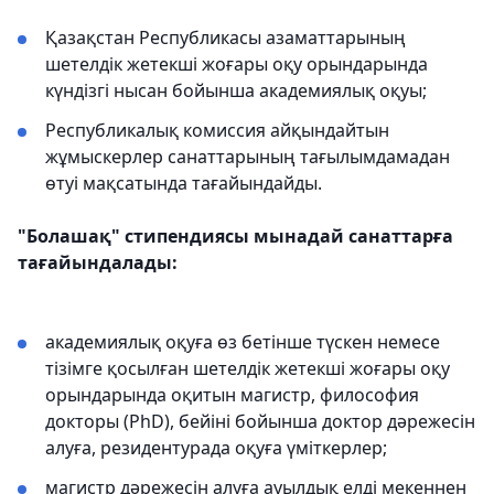
Қазақстан Республикасы азаматтарының
шетелдік жетекші жоғары оқу орындарында
күндізгі нысан бойынша академиялық оқуы;
Республикалық комиссия айқындайтын
жұмыскерлер санаттарының тағылымдамадан
өтуі мақсатында тағайындайды.
"Болашақ" стипендиясы мынадай санаттарға
тағайындалады:
академиялық оқуға өз бетінше түскен немесе
тізімге қосылған шетелдік жетекші жоғары оқу
орындарында оқитын магистр, философия
докторы (PhD), бейіні бойынша доктор дәрежесін
алуға, резидентурада оқуға үміткерлер;
магистр дәрежесін алуға ауылдық елді мекеннен