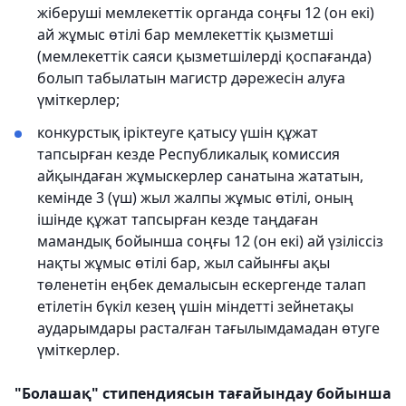
жіберуші мемлекеттік органда соңғы 12 (он екі)
ай жұмыс өтілі бар мемлекеттік қызметші
(мемлекеттік саяси қызметшілерді қоспағанда)
болып табылатын магистр дәрежесін алуға
үміткерлер;
конкурстық іріктеуге қатысу үшін құжат
тапсырған кезде Республикалық комиссия
айқындаған жұмыскерлер санатына жататын,
кемінде 3 (үш) жыл жалпы жұмыс өтілі, оның
ішінде құжат тапсырған кезде таңдаған
мамандық бойынша соңғы 12 (он екі) ай үзіліссіз
нақты жұмыс өтілі бар, жыл сайынғы ақы
төленетін еңбек демалысын ескергенде талап
етілетін бүкіл кезең үшін міндетті зейнетақы
аударымдары расталған тағылымдамадан өтуге
үміткерлер.
"Болашақ" стипендиясын тағайындау бойынша