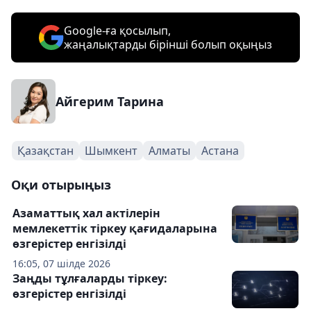
Google-ға қосылып,
жаңалықтарды бірінші болып оқыңыз
Айгерим Тарина
Қазақстан
Шымкент
Алматы
Астана
Оқи отырыңыз
Азаматтық хал актілерін
мемлекеттік тіркеу қағидаларына
өзгерістер енгізілді
16:05, 07 шілде 2026
Заңды тұлғаларды тіркеу:
өзгерістер енгізілді