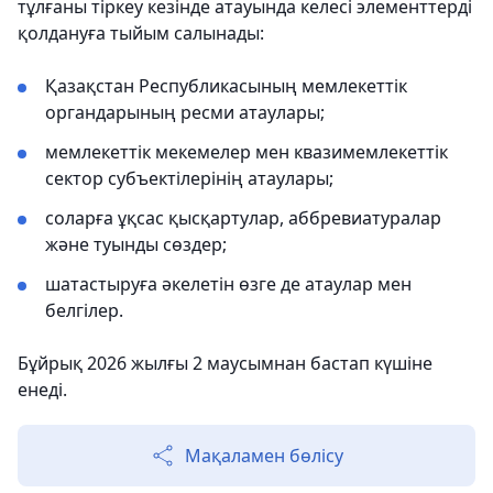
тұлғаны тіркеу кезінде атауында келесі элементтерді
қолдануға тыйым салынады:
Қазақстан Республикасының мемлекеттік
органдарының ресми атаулары;
мемлекеттік мекемелер мен квазимемлекеттік
сектор субъектілерінің атаулары;
соларға ұқсас қысқартулар, аббревиатуралар
және туынды сөздер;
шатастыруға әкелетін өзге де атаулар мен
белгілер.
Бұйрық 2026 жылғы 2 маусымнан бастап күшіне
енеді.
Мақаламен бөлісу