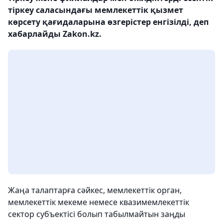
тіркеу саласындағы мемлекеттік қызмет
көрсету қағидаларына өзгерістер енгізілді, деп
хабарлайды Zakon.kz.
Жаңа талаптарға сәйкес, мемлекеттік орган,
мемлекеттік мекеме немесе квазимемлекеттік
сектор субъектісі болып табылмайтын заңды