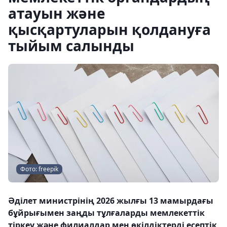
атауын және
қысқартуларын қолдануға
тыйым салынды
Фото: freepik
Әділет министрінің 2026 жылғы 13 мамырдағы
бұйрығымен заңды тұлғаларды мемлекеттік
тіркеу және филиалдар мен өкілдіктерді есептік