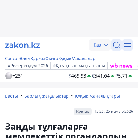
Қаз
Саясат
Әлем
Қаржы
Оқиға
Құқық
Мақалалар
#Референдум-2026
#Қазақстан мақтанышы
+23°
$
469.93
€
541.64
₽
5.71
Басты
Барлық жаңалықтар
Құқық жаңалықтары
Құқық
15:25, 25 мамыр 2026
Заңды тұлғаларға
мемлекеттік органдардың