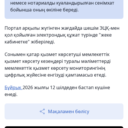
немесе нотариалды куәландырылған сенімхат
бойынша оның өкіліне береді.
Портал арқылы жүгінген жағдайда шешім ЭЦҚ-мен
қол қойылған электрондық құжат түрінде "жеке
кабинетке" жіберіледі.
Сонымен қатар қызмет көрсетуші мемлекеттік
қызмет көрсету кезеңдері туралы мәліметтерді
мемлекеттік қызмет көрсету мониторингінің
цифрлық жүйесіне енгізуді қамтамасыз етеді.
Бұйрық
2026 жылғы 12 шілдеден бастап күшіне
енеді.
Мақаламен бөлісу