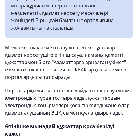
инфрақұрылым операторына және
мемлекеттік қызмет көрсету мәселелері
жөніндегі Бірыңғай байланыс орталығына
жолдайтыны нақтыланды.
Мемлекеттік қызметті алу үшін жеке тұлғалар
қызмет көрсетушіге өтініш-сауалнаманы қажетті
құжаттармен бірге "Азаматтарға арналған үкімет"
мемлекеттік корпорациясы" КЕАҚ арқылы немесе
портал арқылы тапсырады.
Портал арқылы жүгінген жағдайда өтініш-сауалнама
электрондық түрде толтырылады, құжаттардың
электрондық көшірмелері қоса тіркеледі және олар
қызмет алушының ЭЦҚ-сымен куәландырылады.
Өтінішке мынадай құжаттар қоса берілуі
қажет: