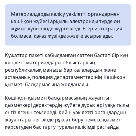
Материалдарды келісу уәкілетті органдармен
көші-қон жүйесі арқылы электронды түрде он
жұмыс күні ішінде жүргізіледі. Егер интеграция
болмаса, қағаз жүзінде жүзеге асырылады.
Құжаттар пакеті қабылданған сәттен бастап бір күн
ішінде іс материалдары облыстардың,
республикалық маңызы бар қалалардың және
астананың полиция департаменттерінің Көші-қон
қызметі басқармасына жолданады.
Көші-қон қызметі басқармасының жауапты
қызметкері деректердің жүйеге дұрыс әрі уақытылы
енгізілгенін тексереді. Кейін уәкілетті органдардың
жауаптары негізінде рұқсат беру немесе қызмет
көрсетуден бас тарту туралы келісімді растайды.