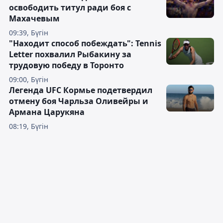
освободить титул ради боя с
Махачевым
09:39, Бүгін
"Находит способ побеждать": Tennis
Letter похвалил Рыбакину за
трудовую победу в Торонто
09:00, Бүгін
Легенда UFC Кормье подетвердил
отмену боя Чарльза Оливейры и
Армана Царукяна
08:19, Бүгін