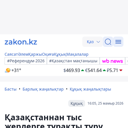
Қаз
Саясат
Әлем
Қаржы
Оқиға
Құқық
Мақалалар
#Референдум-2026
#Қазақстан мақтанышы
+31°
$
469.93
€
541.64
₽
5.71
Басты
Барлық жаңалықтар
Құқық жаңалықтары
Құқық
16:05, 25 мамыр 2026
Қазақстаннан тыс
жерлерге тұрақты тұру