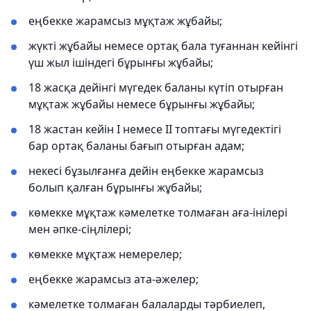
еңбекке жарамсыз мұқтаж жұбайы;
жүкті жұбайы немесе ортақ бала туғаннан кейінгі
үш жыл ішіндегі бұрынғы жұбайы;
18 жасқа дейінгі мүгедек баланы күтіп отырған
мұқтаж жұбайы немесе бұрынғы жұбайы;
18 жастан кейін І немесе ІІ топтағы мүгедектігі
бар ортақ баланы бағып отырған адам;
некесі бұзылғанға дейін еңбекке жарамсыз
болып қалған бұрынғы жұбайы;
көмекке мұқтаж кәмелетке толмаған аға-інілері
мен әпке-сіңлілері;
көмекке мұқтаж немерелер;
еңбекке жарамсыз ата-әжелер;
кәмелетке толмаған балаларды тәрбиелеп,