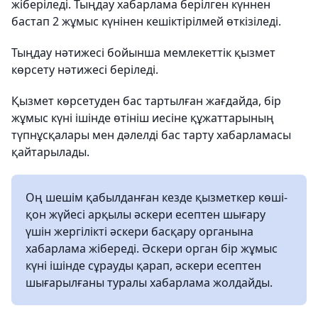
жіберіледі. Тыңдау хабарлама берілген күннен
бастап 2 жұмыс күнінен кешіктірілмей өткізіледі.
Тыңдау нәтижесі бойынша мемлекеттік қызмет
көрсету нәтижесі беріледі.
Қызмет көрсетуден бас тартылған жағдайда, бір
жұмыс күні ішінде өтініш иесіне құжаттарының
түпнұсқалары мен дәлелді бас тарту хабарламасы
қайтарылады.
Оң шешім қабылданған кезде қызметкер көші-
қон жүйесі арқылы әскери есептен шығару
үшін жергілікті әскери басқару органына
хабарлама жібереді. Әскери орган бір жұмыс
күні ішінде сұрауды қарап, әскери есептен
шығарылғаны туралы хабарлама жолдайды.