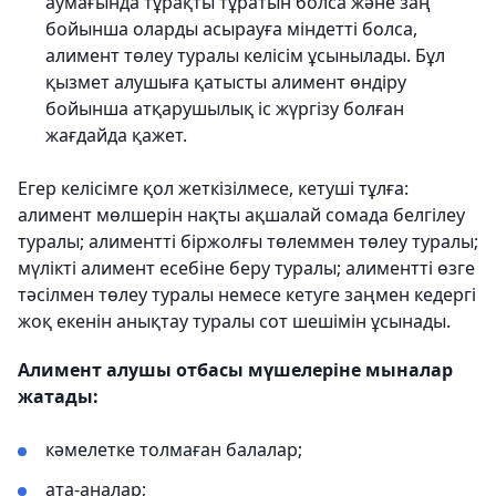
аумағында тұрақты тұратын болса және заң
бойынша оларды асырауға міндетті болса,
алимент төлеу туралы келісім ұсынылады. Бұл
қызмет алушыға қатысты алимент өндіру
бойынша атқарушылық іс жүргізу болған
жағдайда қажет.
Егер келісімге қол жеткізілмесе, кетуші тұлға:
алимент мөлшерін нақты ақшалай сомада белгілеу
туралы; алиментті біржолғы төлеммен төлеу туралы;
мүлікті алимент есебіне беру туралы; алиментті өзге
тәсілмен төлеу туралы немесе кетуге заңмен кедергі
жоқ екенін анықтау туралы сот шешімін ұсынады.
Алимент алушы отбасы мүшелеріне мыналар
жатады:
кәмелетке толмаған балалар;
ата-аналар;