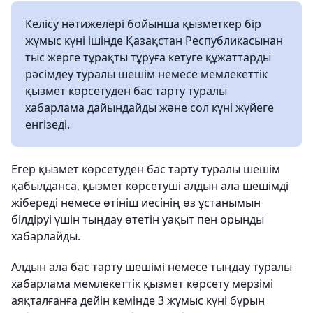
Келісу нәтижелері бойынша қызметкер бір
жұмыс күні ішінде Қазақстан Республикасынан
тыс жерге тұрақты тұруға кетуге құжаттарды
рәсімдеу туралы шешім немесе мемлекеттік
қызмет көрсетуден бас тарту туралы
хабарлама дайындайды және сол күні жүйеге
енгізеді.
Егер қызмет көрсетуден бас тарту туралы шешім
қабылданса, қызмет көрсетуші алдын ала шешімді
жібереді немесе өтініш иесінің өз ұстанымын
білдіруі үшін тыңдау өтетін уақыт пен орынды
хабарлайды.
Алдын ала бас тарту шешімі немесе тыңдау туралы
хабарлама мемлекеттік қызмет көрсету мерзімі
аяқталғанға дейін кемінде 3 жұмыс күні бұрын