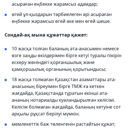
асыраған еңбекке жарамсыз адамдар;
өгей ұл-қыздарын тәрбиелеген әрі асыраған
еңбекке жарамсыз өгей әке мен өгей шеше.
Сондай-ақ мына құжаттар қажет:
10 жасқа толған баланың ата-анасымен немесе
өзге заңды өкілдерімен бірге кетуі туралы пікірін
ескеру жөніндегі қорғаншылық және
қамқоршылық органының қорытындысы;
18 жасқа толмаған Қазақстан азаматтары ата-
анасының біреуімен бірге ТМЖ-ға кеткен
жағдайда, Қазақстанда тұратын екінші ата-
ананың нотариалды куәландырылған келісімі.
Келісім болмаған жағдайда, баланың кетуіне сот
арқылы рұқсат берілуі мүмкін;
мемлекеттік баж төленгенін растайтын құжат;