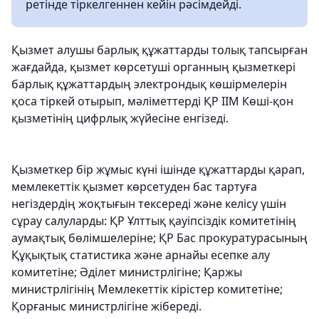
ретінде тіркелгеннен кейін рәсімдейді.
Қызмет алушы барлық құжаттарды толық тапсырған
жағдайда, қызмет көрсетуші органның қызметкері
барлық құжаттардың электрондық көшірмелерін
қоса тіркей отырып, мәліметтерді ҚР ІІМ Көші-қон
қызметінің цифрлық жүйесіне енгізеді.
Қызметкер бір жұмыс күні ішінде құжаттарды қарап,
мемлекеттік қызмет көрсетуден бас тартуға
негіздердің жоқтығын тексереді және келісу үшін
сұрау салуларды: ҚР Ұлттық қауіпсіздік комитетінің
аумақтық бөлімшелеріне; ҚР Бас прокуратурасының
Құқықтық статистика және арнайы есепке алу
комитетіне; Әділет министрлігіне; Қаржы
министрлігінің Мемлекеттік кірістер комитетіне;
Қорғаныс министрлігіне жібереді.