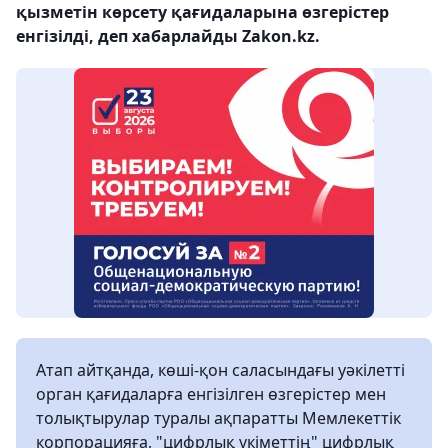
қызметін көрсету қағидаларына өзгерістер
енгізілді, деп хабарлайды Zakon.kz.
Атап айтқанда, көші-қон саласындағы уәкілетті
орган қағидаларға енгізілген өзгерістер мен
толықтырулар туралы ақпаратты Мемлекеттік
корпорацияға, "цифрлық үкіметтің" цифрлық