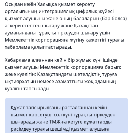
Осыдан кейін Халыққа қызмет көрсету
орталығының интеграциялық цифрлық жүйесі
қызмет алушыны және оның балаларын (бар болса)
әскери есептен шығару және Қазақстан
аумағындағы тұрақты тіркеуден шығару үшін
Мемлекеттік корпорацияға жүгіну қажеттігі туралы
хабарлама қалыптастырады.
Хабарлама алғаннан кейін бір жұмыс күні ішінде
қызмет алушы Мемлекеттік корпорацияға барып:
жеке куәлігін; Қазақстандағы шетелдіктің тұруға
ықтиярхатын немесе азаматтығы жоқ адамның
куәлігін тапсырады.
Құжат тапсырылғаны расталғаннан кейін
қызмет көрсетуші сол күні тұрақты тіркеуден
шығарады және ТМЖ-ға кетуге құжаттарды
рәсімдеу туралы шешімді қызмет алушыға