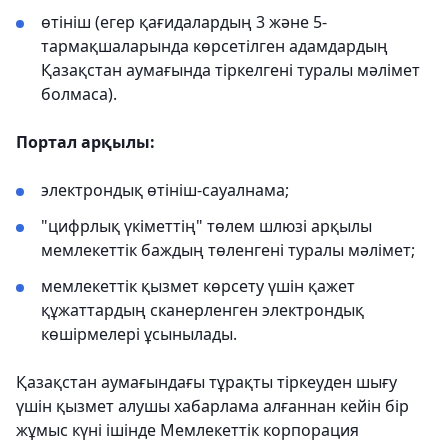
өтініш (егер қағидалардың 3 және 5-
тармақшаларында көрсетілген адамдардың
Қазақстан аумағында тіркелгені туралы мәлімет
болмаса).
Портал арқылы:
электрондық өтініш-сауалнама;
"цифрлық үкіметтің" төлем шлюзі арқылы
мемлекеттік баждың төленгені туралы мәлімет;
мемлекеттік қызмет көрсету үшін қажет
құжаттардың сканерленген электрондық
көшірмелері ұсынылады.
Қазақстан аумағындағы тұрақты тіркеуден шығу
үшін қызмет алушы хабарлама алғаннан кейін бір
жұмыс күні ішінде Мемлекеттік корпорация