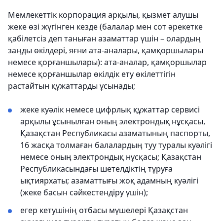
Мемлекеттік корпорация арқылы, қызмет алушы
жеке өзі жүгінген кезде (балалар мен сот әрекетке
қабілетсіз деп таныған азаматтар үшін – олардың
заңды өкілдері, яғни ата-аналары, қамқоршылары
немесе қорғаншылары): ата-аналар, қамқоршылар
немесе қорғаншылар өкілдік ету өкілеттігін
растайтын құжаттарды ұсынады;
жеке куәлік немесе цифрлық құжаттар сервисі
арқылы ұсынылған оның электрондық нұсқасы,
Қазақстан Республикасы азаматының паспорты,
16 жасқа толмаған балалардың туу туралы куәлігі
немесе оның электрондық нұсқасы; Қазақстан
Республикасындағы шетелдіктің тұруға
ықтиярхаты; азаматтығы жоқ адамның куәлігі
(жеке басын сәйкестендіру үшін);
егер кетушінің отбасы мүшелері Қазақстан