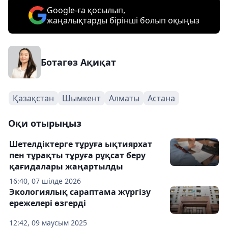
Google-ға қосылып,
жаңалықтарды бірінші болып оқыңыз
Ботагөз Ақиқат
Қазақстан
Шымкент
Алматы
Астана
Оқи отырыңыз
Шетелдіктерге тұруға ықтиярхат
пен тұрақты тұруға рұқсат беру
қағидалары жаңартылды
16:40, 07 шілде 2026
Экологиялық сараптама жүргізу
ережелері өзгерді
12:42, 09 маусым 2025