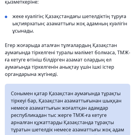
қызметкеріне:
жеке куәлігін; Қазақстандағы шетелдіктің тұруға
ықтиярхатын; азаматтығы жоқ адамның куәлігін
ұсынады.
Егер жоғарыда аталған тұлғалардың Қазақстан
аумағында тіркелгені туралы мәлімет болмаса, ТМЖ-
ға кетуге өтініш білдірген азамат олардың ел
аумағында тіркелгенін анықтау үшін ішкі істер
органдарына жүгінеді.
Сонымен қатар Қазақстан аумағында тұрақты
тіркеуі бар, Қазақстан азаматтығынан шыққан
немесе азаматтығын жоғалтқан адамдар
республикадан тыс жерге ТМЖ-ға кетуге
арналған құжаттарды Қазақстанда тұрақты
тұратын шетелдік немесе азаматтығы жоқ адам