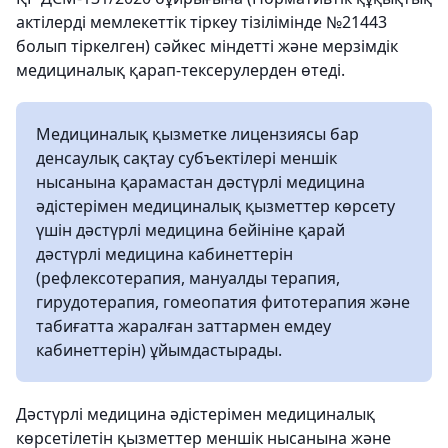
актілерді мемлекеттік тіркеу тізілімінде №21443
болып тіркелген) сәйкес міндетті және мерзімдік
медициналық қарап-тексерулерден өтеді.
Медициналық қызметке лицензиясы бар
денсаулық сақтау субъектілері меншік
нысанына қарамастан дәстүрлі медицина
әдістерімен медициналық қызметтер көрсету
үшін дәстүрлі медицина бейініне қарай
дәстүрлі медицина кабинеттерін
(рефлексотерапия, мануалды терапия,
гирудотерапия, гомеопатия фитотерапия және
табиғатта жаралған заттармен емдеу
кабинеттерін) ұйымдастырады.
Дәстүрлі медицина әдістерімен медициналық
көрсетілетін қызметтер меншік нысанына және