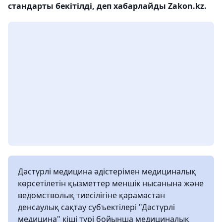
стандарты бекітілді, деп хабарлайды Zakon.kz.
Дәстүрлі медицина әдістерімен медициналық
көрсетілетін қызметтер меншік нысанына және
ведомстволық тиесілігіне қарамастан
денсаулық сақтау субъектілері "Дәстүрлі
медицина" кіші түрі бойынша медициналық