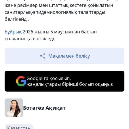
және рәсімдер мен штаттық кестеге қойылатын
санитарлық-эпидемиологиялық талаптарды
белгілейді.
Бұйрық
2026 жылғы 5 маусымнан бастап
қолданысқа енгізіледі.
Мақаламен бөлісу
Google-ға қосылып,
жаңалықтарды бірінші болып оқыңыз
Ботагөз Ақиқат
Қазақстан