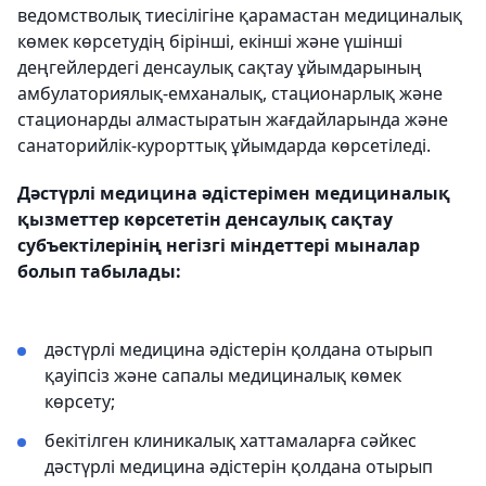
ведомстволық тиесілігіне қарамастан медициналық
көмек көрсетудің бірінші, екінші және үшінші
деңгейлердегі денсаулық сақтау ұйымдарының
амбулаториялық-емханалық, стационарлық және
стационарды алмастыратын жағдайларында және
санаторийлік-курорттық ұйымдарда көрсетіледі.
Дәстүрлі медицина әдістерімен медициналық
қызметтер көрсететін денсаулық сақтау
субъектілерінің негізгі міндеттері мыналар
болып табылады:
дәстүрлі медицина әдістерін қолдана отырып
қауіпсіз және сапалы медициналық көмек
көрсету;
бекітілген клиникалық хаттамаларға сәйкес
дәстүрлі медицина әдістерін қолдана отырып