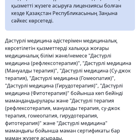
қызметті жүзеге асыруға лицензиясы болған
кезде Қазақстан Республикасының Заңына
сәйкес көрсетеді.
Дәстүрлі медицина әдістерімен медициналық
көрсетілетін қызметтерді халыққа жоғары
медициналық білімі және/немесе "Дәстүрлі
медицина (рефлексотерапия)", "Дәстүрлі медицина
(Мануалды терапия)", "Дәстүрлі медицина (Су-джок
терапия), "Дәстүрлі медицина (Гомеопатия)",
"Дәстүрлі медицина (Гирудотерапия)", "Дәстүрлі
медицина (Фитотерапия)" бойынша көп бейінді
мамандандырулары және "Дәстүрлі терапия
(рефлексотерапия, мануалды терапия, су-джок
терапия, гомеопатия, гирудотерапия,
фитотерапия)" және "Дәстүрлі медицина"
мамандығы бойынша маман сертификаты бар
маман жүзеге асырады.