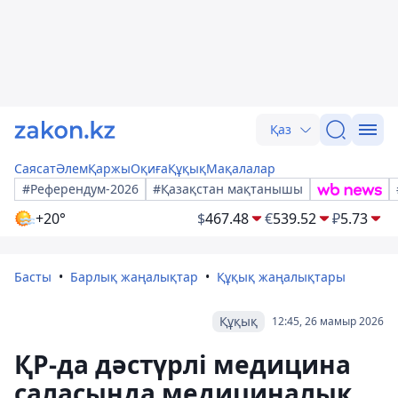
Қаз
Саясат
Әлем
Қаржы
Оқиға
Құқық
Мақалалар
#Референдум-2026
#Қазақстан мақтанышы
+20°
$
467.48
€
539.52
₽
5.73
Басты
Барлық жаңалықтар
Құқық жаңалықтары
Құқық
12:45, 26 мамыр 2026
ҚР-да дәстүрлі медицина
саласында медициналық