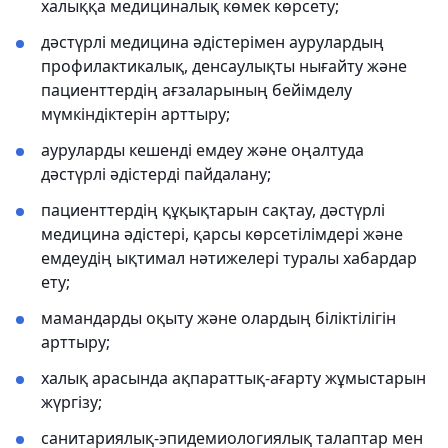
халыққа медициналық көмек көрсету;
дәстүрлі медицина әдістерімен аурулардың
профилактикалық, денсаулықты нығайту және
пациенттердің ағзаларының бейімделу
мүмкіндіктерін арттыру;
ауруларды кешенді емдеу және оңалтуда
дәстүрлі әдістерді пайдалану;
пациенттердің құқықтарын сақтау, дәстүрлі
медицина әдістері, қарсы көрсетілімдері және
емдеудің ықтимал нәтижелері туралы хабардар
ету;
мамандарды оқыту және олардың біліктілігін
арттыру;
халық арасында ақпараттық-ағарту жұмыстарын
жүргізу;
санитариялық-эпидемиологиялық талаптар мен