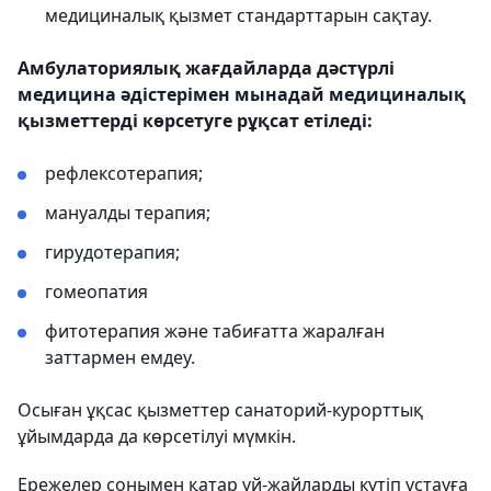
медициналық қызмет стандарттарын сақтау.
Амбулаториялық жағдайларда дәстүрлі
медицина әдістерімен мынадай медициналық
қызметтерді көрсетуге рұқсат етіледі:
рефлексотерапия;
мануалды терапия;
гирудотерапия;
гомеопатия
фитотерапия және табиғатта жаралған
заттармен емдеу.
Осыған ұқсас қызметтер санаторий-курорттық
ұйымдарда да көрсетілуі мүмкін.
Ережелер сонымен қатар үй-жайларды күтіп ұстауға