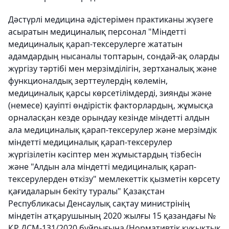
Дәстүрлі медицина әдістерімен практиканы жүзеге
асыратын медициналық персонал "Міндетті
медициналық қарап-тексерулерге жататын
адамдардың нысаналы топтарын, сондай-ақ оларды
жүргізу тәртібі мен мерзімділігін, зертханалық және
функционалдық зерттеулердің көлемін,
медициналық қарсы көрсетілімдерді, зиянды және
(немесе) қауіпті өндірістік факторлардың, жұмысқа
орналасқан кезде орындау кезінде міндетті алдын
ала медициналық қарап-тексерулер және мерзімдік
міндетті медициналық қарап-тексерулер
жүргізілетін кәсіптер мен жұмыстардың тізбесін
және "Алдын ала міндетті медициналық қарап-
тексерулерден өткізу" мемлекеттік қызметін көрсету
қағидаларын бекіту туралы" Қазақстан
Республикасы Денсаулық сақтау министрінің
міндетін атқарушының 2020 жылғы 15 қазандағы №
ҚР ДСМ-131/2020 бұйрығына (Нормативтік құқықтық