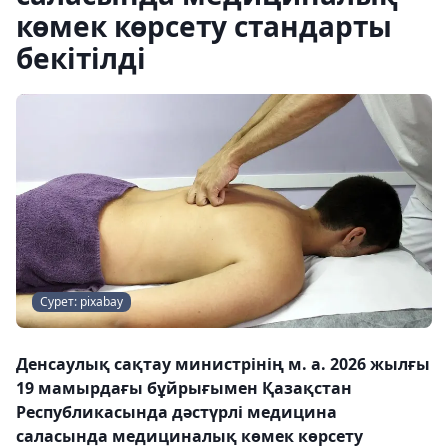
көмек көрсету стандарты
бекітілді
Сурет: pixabay
Денсаулық сақтау министрінің м. а. 2026 жылғы
19 мамырдағы бұйрығымен Қазақстан
Республикасында дәстүрлі медицина
саласында медициналық көмек көрсету