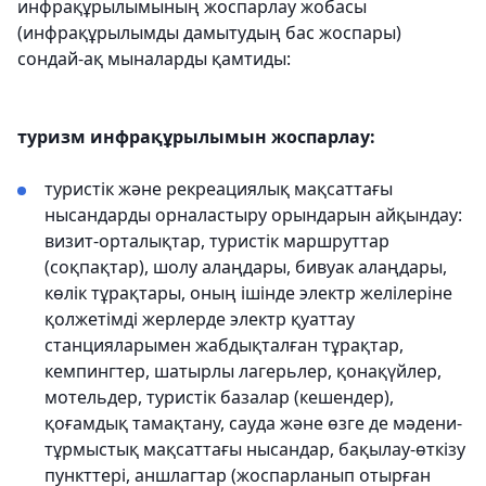
инфрақұрылымының жоспарлау жобасы
(инфрақұрылымды дамытудың бас жоспары)
сондай-ақ мыналарды қамтиды:
туризм инфрақұрылымын жоспарлау:
туристік және рекреациялық мақсаттағы
нысандарды орналастыру орындарын айқындау:
визит-орталықтар, туристік маршруттар
(соқпақтар), шолу алаңдары, бивуак алаңдары,
көлік тұрақтары, оның ішінде электр желілеріне
қолжетімді жерлерде электр қуаттау
станцияларымен жабдықталған тұрақтар,
кемпингтер, шатырлы лагерьлер, қонақүйлер,
мотельдер, туристік базалар (кешендер),
қоғамдық тамақтану, сауда және өзге де мәдени-
тұрмыстық мақсаттағы нысандар, бақылау-өткізу
пункттері, аншлагтар (жоспарланып отырған