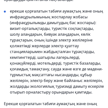
ерекше қорғалатын табиғи аумақтың және оның
инфрақұрылымының жоспарлау жобасы
(инфрақұрылымды дамытудың бас жоспары):
визит-орталықтарды, туристік соқпақтарды,
шолу алаңдарын, бивуак алаңдарын, көлік
тұрақтарын, оның ішінде электр желілеріне
қолжетімді жерлерде электр қуаттау
станцияларымен жабдықталған тұрақтарды,
кемпингтерді, шатырлы лагерьлерді,
қонақүйлерді, мотельдерді, туристік базаларды,
қоғамдық тамақтану, сауда және өзге де мәдени-
тұрмыстық мақсаттағы нысандарды, құбыр
желілерін, электр беру және байланыс желілерін,
жолдарды экологиялық туризмді дамыту ескеріле
отырып орналастыру орындарын қамтиды.
Ерекше қорғалатын табиғи аумақтың және оның