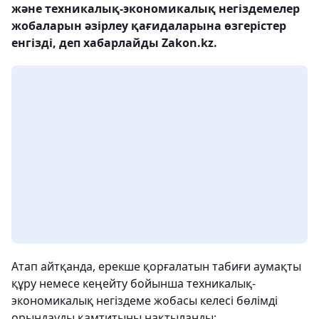
және техникалық-экономикалық негіздемелер
жобаларын әзірлеу қағидаларына өзгерістер
енгізді, деп хабарлайды Zakon.kz.
Атап айтқанда, ерекше қорғалатын табиғи аумақты
құру немесе кеңейту бойынша техникалық-
экономикалық негіздеме жобасы келесі бөлімді
орындауды қамтитыны нақтыланды: