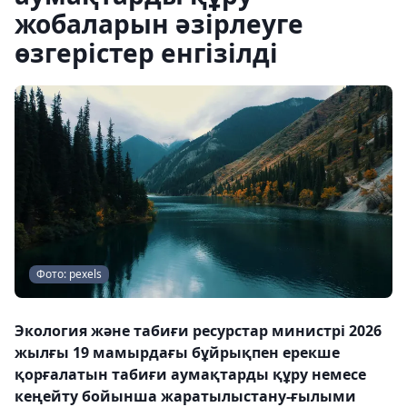
жобаларын әзірлеуге
өзгерістер енгізілді
Фото: pexels
Экология және табиғи ресурстар министрі 2026
жылғы 19 мамырдағы бұйрықпен ерекше
қорғалатын табиғи аумақтарды құру немесе
кеңейту бойынша жаратылыстану-ғылыми