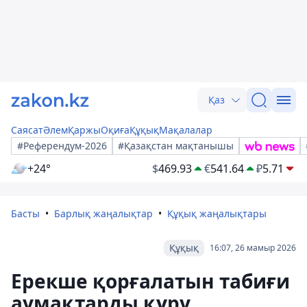
Қаз
Саясат
Әлем
Қаржы
Оқиға
Құқық
Мақалалар
#Референдум-2026
#Қазақстан мақтанышы
+24°
$
469.93
€
541.64
₽
5.71
Басты
Барлық жаңалықтар
Құқық жаңалықтары
Құқық
16:07, 26 мамыр 2026
Ерекше қорғалатын табиғи
аумақтарды құру