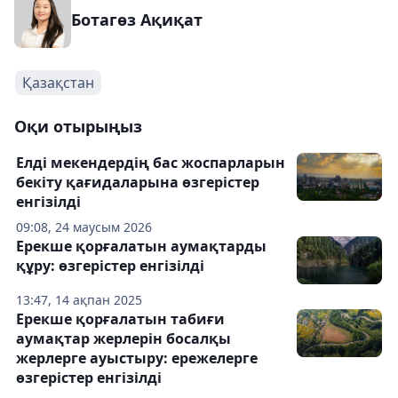
Ботагөз Ақиқат
Қазақстан
Оқи отырыңыз
Елді мекендердің бас жоспарларын
бекіту қағидаларына өзгерістер
енгізілді
09:08, 24 маусым 2026
Ерекше қорғалатын аумақтарды
құру: өзгерістер енгізілді
13:47, 14 ақпан 2025
Ерекше қорғалатын табиғи
аумақтар жерлерін босалқы
жерлерге ауыстыру: ережелерге
өзгерістер енгізілді