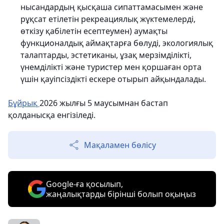
нысандардың қысқаша сипаттамасымен және
рұқсат етілетін рекреациялық жүктемелерді,
өткізу қабілетін есептеумен) аумақты
функционалдық аймақтарға бөлуді, экологиялық
талаптарды, эстетиканы, ұзақ мерзімділікті,
үнемділікті және туристер мен қоршаған орта
үшін қауіпсіздікті ескере отырып айқындалады.
Бұйрық
2026 жылғы 5 маусымнан бастап
қолданысқа енгізіледі.
Мақаламен бөлісу
Google-ға қосылып,
жаңалықтарды бірінші болып оқыңыз