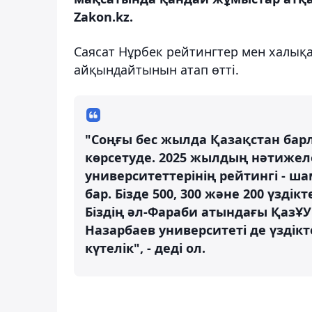
Zakon.kz.
Саясат Нұрбек рейтингтер мен халықа
айқындайтынын атап өтті.
"Соңғы бес жылда Қазақстан бар
көрсетуде. 2025 жылдың нәтижеле
университеттерінің рейтингі - ш
бар. Бізде 500, 300 және 200 үзд
Біздің әл-Фараби атындағы ҚазҰУ
Назарбаев университеті де үзді
күтелік", - деді ол.