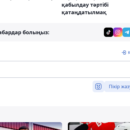
қабылдау тәртібі
қатаңдатылмақ
абардар болыңыз:
Пікір жаз