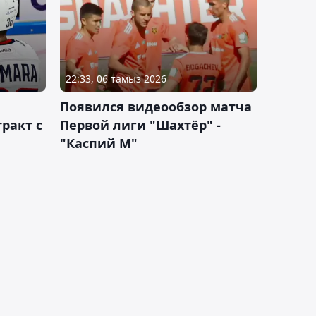
22:33, 06 тамыз 2026
Появился видеообзор матча
ракт с
Первой лиги "Шахтёр" -
"Каспий М"