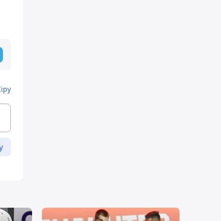
Кіру
у