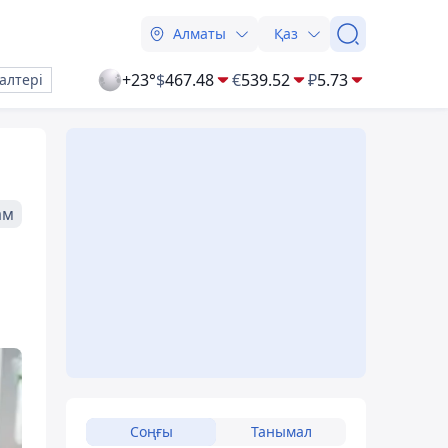
Алматы
Қаз
+23°
$
467.48
€
539.52
₽
5.73
алтері
ам
Соңғы
Танымал