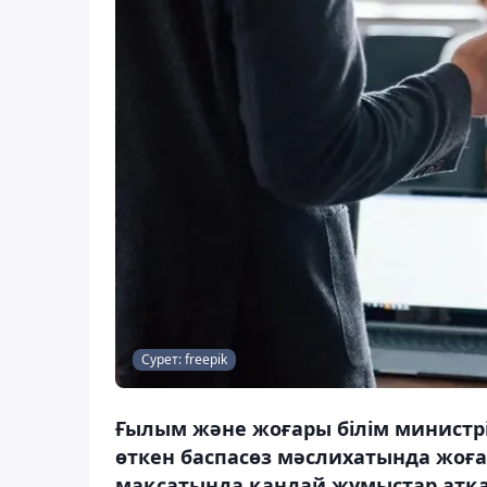
Сурет: freepik
Ғылым және жоғары білім министрі
өткен баспасөз мәслихатында жоғ
мақсатында қандай жұмыстар атқ