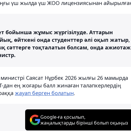
соңғы үш жылда үш ЖОО лицензиясынан айырылға
тет бойынша жұмыс жүргізілуде. Аттарын
ық, өйткені онда студенттер әлі оқып жатыр,
ық сәттерге тоқталатын болсам, онда ажиотаж
нистр.
 министрі Саясат Нұрбек 2026 жылғы 26 мамырда
БТ-дан ең жоғары балл жинаған талапкерлердің
ұраққа
жауап берген болатын
.
Google-ға қосылып,
жаңалықтарды бірінші болып оқыңыз