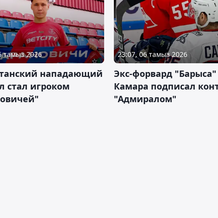
06 тамыз 2026
23:07, 06 тамыз 2026
станский нападающий
Экс-форвард "Барыса"
л стал игроком
Камара подписал конт
новичей"
"Адмиралом"