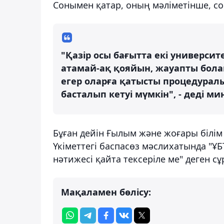
Сонымен қатар, оның мәліметінше, 
"Қазір осы бағытта екі универси
атамай-ақ қояйын, жауапты болай
егер оларға қатысты процедурал
басталып кетуі мүмкін", - деді ми
Бұған дейін Ғылым және жоғары білім
Үкіметтегі баспасөз мәслихатында "Ұ
нәтижесі қайта тексеріле ме" деген с
Мақаламен бөлісу: