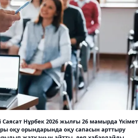
 Саясат Нұрбек 2026 жылғы 26 мамырда Үкімет
ары оқу орындарында оқу сапасын арттыру
арылып жатқанын айтты, деп хабарлайды