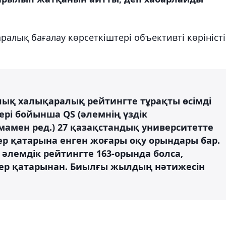
ралық бағалау көрсеткіштері объективті көріністі
лық халықаралық рейтингте тұрақты өсімді
рі бойынша QS (әлемнің үздік
амамен ред.) 27 қазақстандық университетте
іктер қатарына енген жоғары оқу орындары бар.
 әлемдік рейтингте 163-орында болса,
ктер қатарынан. Биылғы жылдың нәтижесін