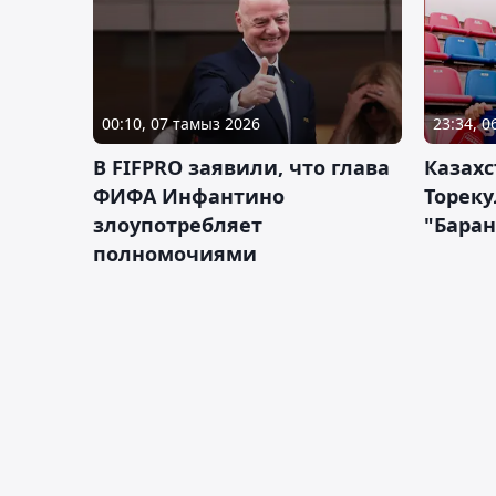
00:10, 07 тамыз 2026
23:34, 
В FIFPRO заявили, что глава
Казах
ФИФА Инфантино
Тореку
злоупотребляет
"Бара
полномочиями