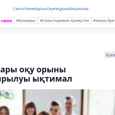
Саясат
Әлем
Қаржы
Оқиға
Құқық
Мақалалар
#Қазақмыс
#Салыстырмалы Қазақстан
#Халық бухг
Қоғ
ғары оқу орыны
ырылуы ықтимал