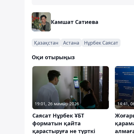
Камшат Сатиева
Қазақстан
Астана
Нұрбек Саясат
Оқи отырыңыз
19:01, 26 мамыр 2026
14:41, 
Саясат Нұрбек ҰБТ
Жоғар
форматын қайта
қарама
қарастыруға не түрткі
алмаға