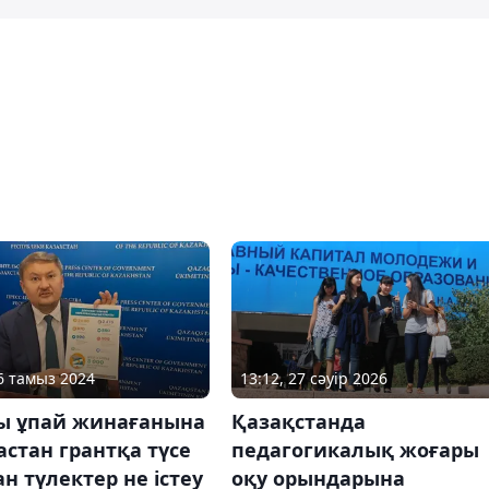
06 тамыз 2024
13:12, 27 сәуір 2026
ы ұпай жинағанына
Қазақстанда
стан грантқа түсе
педагогикалық жоғары
н түлектер не істеу
оқу орындарына