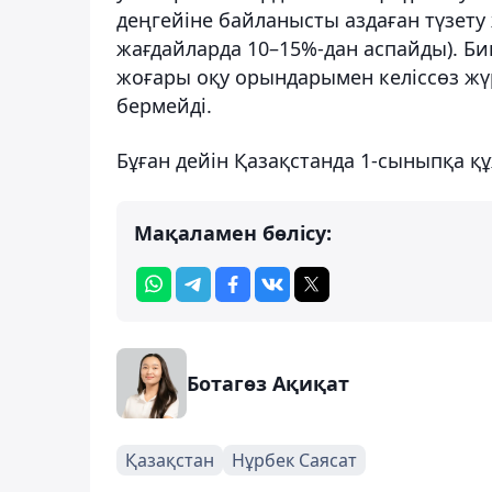
деңгейіне байланысты аздаған түзету 
жағдайларда 10–15%-дан аспайды). Би
жоғары оқу орындарымен келіссөз жүр
бермейді.
Бұған дейін Қазақстанда 1-сыныпқа құ
Мақаламен бөлісу:
Ботагөз Ақиқат
Қазақстан
Нұрбек Саясат