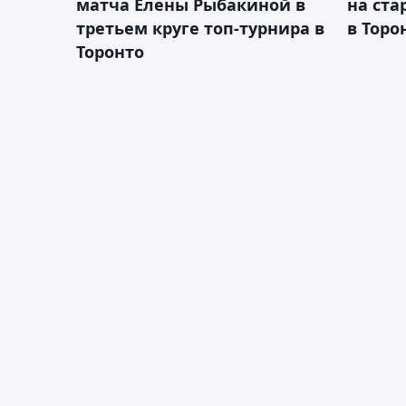
матча Елены Рыбакиной в
на ста
третьем круге топ-турнира в
в Торо
Торонто