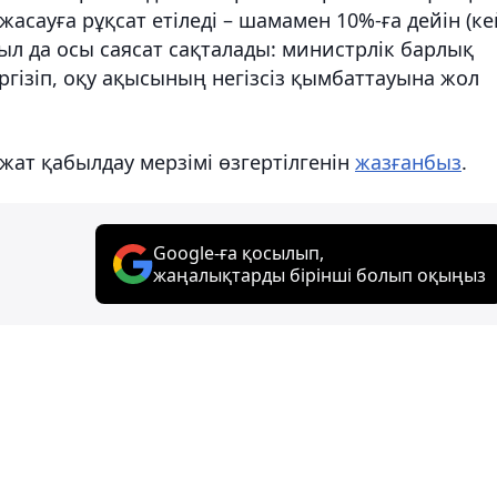
жасауға рұқсат етіледі – шамамен 10%-ға дейін (ке
ыл да осы саясат сақталады: министрлік барлық
гізіп, оқу ақысының негізсіз қымбаттауына жол
жат қабылдау мерзімі өзгертілгенін
жазғанбыз
.
Google-ға қосылып,
жаңалықтарды бірінші болып оқыңыз