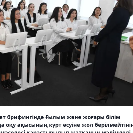
мет брифингінде Ғылым және жоғары білім
а оқу ақысының күрт өсуіне жол берілмейтінін
 мәселесі қарастырылып жатқанын мәлімдеді,