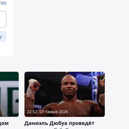
Кіру
у
22:52, 07 тамыз 2026
дом
Даниэль Дюбуа проведёт