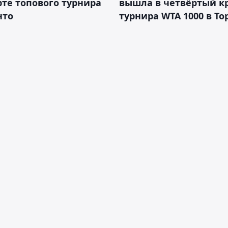
рте топового турнира
вышла в четвёртый к
нто
турнира WTA 1000 в То