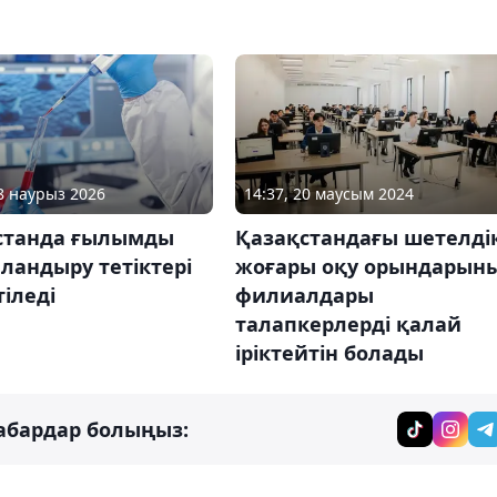
18 наурыз 2026
14:37, 20 маусым 2024
станда ғылымды
Қазақстандағы шетелді
ландыру тетіктері
жоғары оқу орындарын
іледі
филиалдары
талапкерлерді қалай
іріктейтін болады
абардар болыңыз: