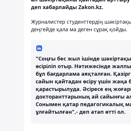
деп хабарлайды Zakon.kz.
Журналистер студенттердің шәкіртақы
деңгейде қала ма деген сұрақ қойды.
"Соңғы бес жыл ішінде шәкіртақы
өсіріліп отыр. Нәтижесінде жалп
бұл бағдарлама аяқталған. Қазір
сайын қайтадан өсіру үшін жаңа б
қарастырылуда. Әсіресе ең жоғары
докторанттарының ай сайынғы а
Сонымен қатар педагогикалық 
ұлғайтылған",- деп атап өтті ол.