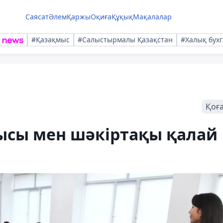
Саясат
Әлем
Қаржы
Оқиға
Құқық
Мақалалар
#Қазақмыс
#Салыстырмалы Қазақстан
#Халық бухг
Қоғ
ысы мен шәкіртақы қалай