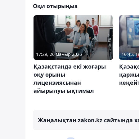
Оқи отырыңыз
17:29, 26 мамыр 2026
16:45, 
Қазақстанда екі жоғары
Қазақ
оқу орыны
қаржы
лицензиясынан
кеңейт
айырылуы ықтимал
Жаңалықтан zakon.kz сайтында х