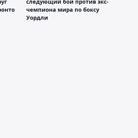
руг
следующий бой против экс-
ронто
чемпиона мира по боксу
Уордли