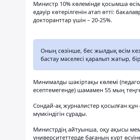
Министр 10% көлемінде қосымша өсім 
едәуір көтерілгенін атап өтті: бакал
докторанттар үшін – 20-25%.
Оның сөзінше, бес жылдық өсім кез
бастау мәселесі қаралып жатыр, бі
Минималды шәкіртақы көлемі (педаго
есептемегенде) шамамен 55 мың теңге
Сондай-ақ журналистер қосылған құн 
мүмкіндігін сұрады.
Министрдің айтуынша, оқу ақысы мем
университеттерде бағаның күрт өсуін