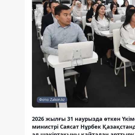
Фото: Zakon.kz
2026 жылғы 31 наурызда өткен Үкі
министрі Саясат Нұрбек Қазақстанд
ал шәкіртақыны қайтадан арттыру