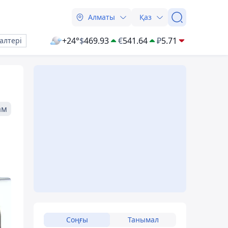
Алматы
Қаз
+24°
$
469.93
€
541.64
₽
5.71
алтері
ам
Соңғы
Танымал