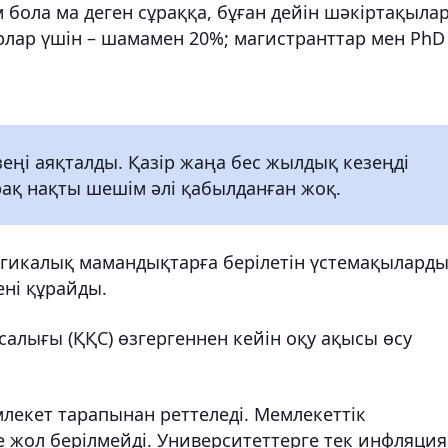
бола ма деген сұраққа, бұған дейін шәкіртақыла
аврлар үшін – шамамен 20%; магистранттар мен PhD
еңі аяқталды. Қазір жаңа бес жылдық кезеңді
рақ нақты шешім әлі қабылданған жоқ.
гикалық мамандықтарға берілетін үстемақылард
ні құрайды.
салығы (ҚҚС) өзгергеннен кейін оқу ақысы өсу
лекет тарапынан реттеледі. Мемлекеттік
е жол берілмейді. Университеттерге тек инфляция