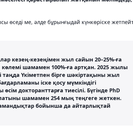
сы өседі ме, әлде бұрынғыдай күнкөріске жетпейт
лар кезең-кезеңімен жыл сайын 20–25%-ға
ы көлемі шамамен 100%-ға артқан. 2025 жылы
гі таңда Үкіметпен бірге шәкіртақыны жыл
ағдарламаны іске қосу мүмкіндігі
 өсім докторанттарға тиесілі. Бүгінде PhD
латыны шамамен 254 мың теңгеге жеткен.
мамандықтар бойынша да айтарлықтай