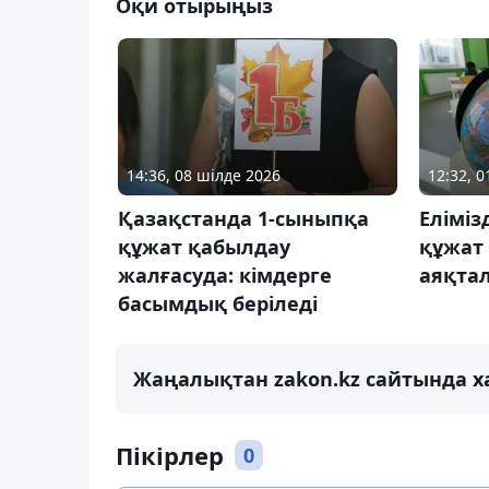
Оқи отырыңыз
14:36, 08 шілде 2026
12:32, 
Қазақстанда 1-сыныпқа
Еліміз
құжат қабылдау
құжат
жалғасуда: кімдерге
аяқта
басымдық беріледі
Жаңалықтан zakon.kz сайтында х
Пікірлер
0