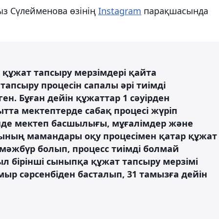
ыз Сүлейменова өзінің
Instagram
парақшасында
 құжат тапсыру мерзімдері қайта
тапсыру процесін сапалы әрі тиімді
ен. Бұған дейін құжаттар 1 сәуірден
ытта мектептерде сабақ процесі жүріп
ейде мектеп басшылығы, мұғалімдер және
ының мамандары оқу процесімен қатар құжат
мәжбүр болып, процесс тиімді болмай
л бірінші сыныпқа құжат тапсыру мерзімі
мыр сәрсенбіден басталып, 31 тамызға дейін