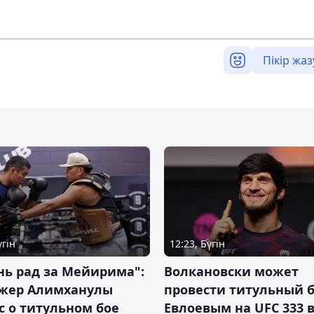
Пікір жаз
үгін
12:23, Бүгін
нь рад за Мейирима":
Волкановски может
жер Алимханулы
провести титульный б
 о титульном бое
Евлоевым на UFC 333 в