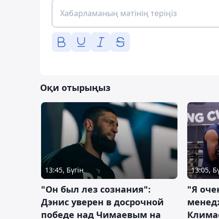
Оқи отырыңыз
13:45, Бүгін
13:05, Б
"Он был лез сознания":
"Я оче
Дэнис уверен в досрочной
менед
победе над Чимаевым на
Климас