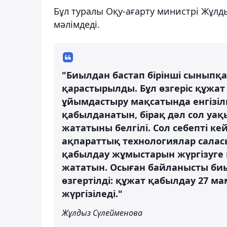
Бұл туралы Оқу-ағарту министрі Жұлд
мәлімдеді.
"Биылдан бастап бірінші сыныпқа
қарастырылды. Бұл өзгеріс құжат 
ұйымдастыру мақсатында енгізілг
қабылданатын, бірақ дәл сол уақ
жататыны белгілі. Сол себепті к
ақпараттық технологиялар салас
қабылдау жұмыстарын жүргізуге 
жататын. Осыған байланысты биы
өзгертілді: құжат қабылдау 27 ма
жүргізіледі."
Жұлдыз Сүлейменова