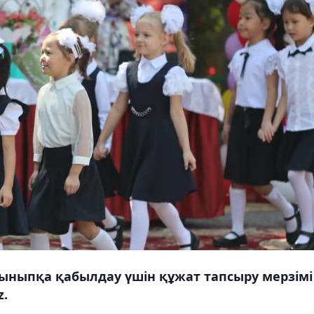
ыныпқа қабылдау үшін құжат тапсыру мерзімі
z.