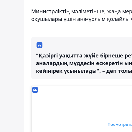
Министрліктің мәліметінше, жаңа мер
оқушылары үшін анағұрлым қолайлы 
"Қазіргі уақытта жүйе бірнеше ре
аналардың мүддесін ескеретін ың
кейінірек ұсынылады", – деп то
Посмотреть