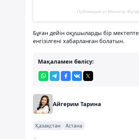
Публикация от Министр Жұлды
Бұған дейін оқушыларды бір мектепте
енгізілгені хабарланған болатын.
Мақаламен бөлісу:
Айгерим Тарина
Қазақстан
Астана