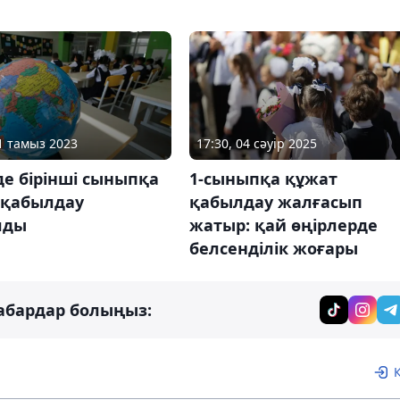
01 тамыз 2023
17:30, 04 сәуір 2025
де бірінші сыныпқа
1-сыныпқа құжат
 қабылдау
қабылдау жалғасып
лды
жатыр: қай өңірлерде
белсенділік жоғары
абардар болыңыз: