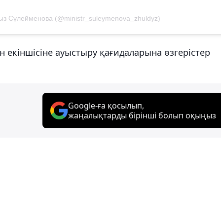
з Сүлейменова (@ministr_suleymenova_zhuldyz)
н екіншісіне ауыстыру қағидаларына өзгерістер
Google-ға қосылып,
жаңалықтарды бірінші болып оқыңыз