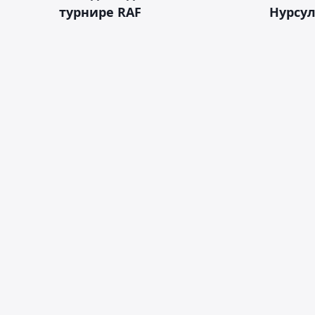
турнире RAF
Нурсу