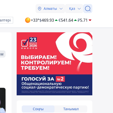
Алматы
Қаз
+33°
$
469.93
€
541.64
₽
5.71
алтері
ам
Соңғы
Танымал