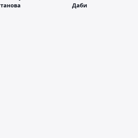
лтанова
Даби