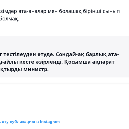
зімдер ата-аналар мен болашақ бірінші сынып
болмақ.
т тестілеуден өтуде. Сондай-ақ барлық ата-
ғайлы кесте әзірленді. Қосымша ақпарат
лықтырды министр.
 эту публикацию в Instagram