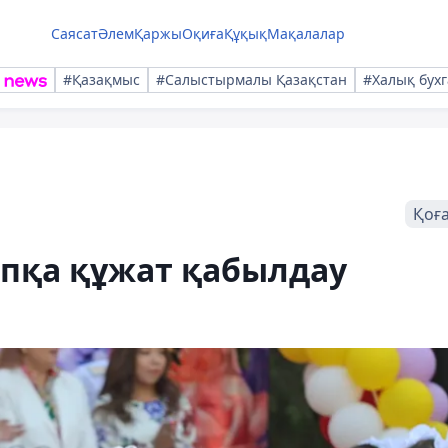
Саясат
Әлем
Қаржы
Оқиға
Құқық
Мақалалар
#Қазақмыс
#Салыстырмалы Қазақстан
#Халық бухг
Қоғ
ыпқа құжат қабылдау