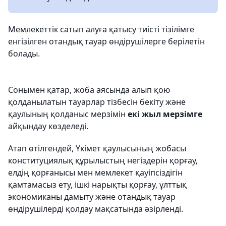
Мемлекеттік сатып алуға қатысу тиісті тізілімге
енгізілген отандық тауар өндірушілерге берілетін
болады.
Сонымен қатар, жоба аясында алып қою
қолданылатын тауарлар тізбесін бекіту және
қаулының қолданыс мерзімін
екі жыл мерзімге
айқындау көзделеді.
Атап өтілгендей, Үкімет қаулысының жобасы
конституциялық құрылыстың негіздерін қорғау,
елдің қорғанысы мен мемлекет қауіпсіздігін
қамтамасыз ету, ішкі нарықты қорғау, ұлттық
экономиканы дамыту және отандық тауар
өндірушілерді қолдау мақсатында әзірленді.