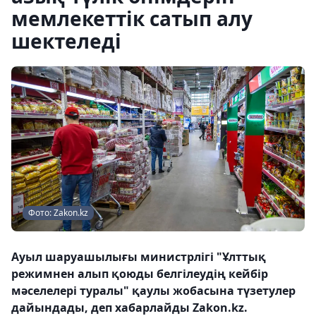
мемлекеттік сатып алу
шектеледі
Фото: Zakon.kz
Ауыл шаруашылығы министрлігі "Ұлттық
режимнен алып қоюды белгілеудің кейбір
мәселелері туралы" қаулы жобасына түзетулер
дайындады, деп хабарлайды Zakon.kz.