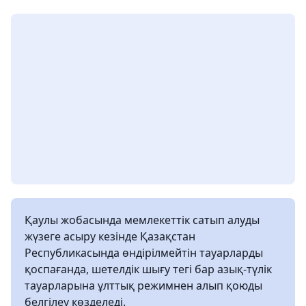
Қаулы жобасында мемлекеттік сатып алуды
жүзеге асыру кезінде Қазақстан
Республикасында өндірілмейтін тауарларды
қоспағанда, шетелдік шығу тегі бар азық-түлік
тауарларына ұлттық режимнен алып қоюды
белгілеу көзделеді.