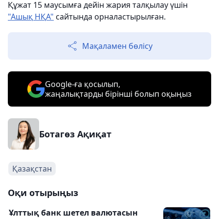
Құжат 15 маусымға дейін жария талқылау үшін
"Ашық НҚА"
сайтында орналастырылған.
Мақаламен бөлісу
Google-ға қосылып,
жаңалықтарды бірінші болып оқыңыз
Ботагөз Ақиқат
Қазақстан
Оқи отырыңыз
Ұлттық банк шетел валютасын