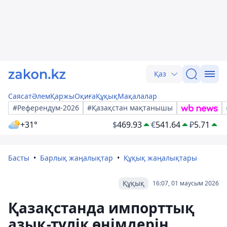
Қаз
Саясат
Әлем
Қаржы
Оқиға
Құқық
Мақалалар
#Референдум-2026
#Қазақстан мақтанышы
+31°
$
469.93
€
541.64
₽
5.71
Басты
Барлық жаңалықтар
Құқық жаңалықтары
Құқық
16:07, 01 маусым 2026
Қазақстанда импорттық
азық-түлік өнімдерін