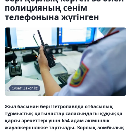
полицияның сенім
телефонына жүгінген
Сурет: Zakon.kz
Жыл басынан бері Петропавлда отбасылық-
тұрмыстық қатынастар саласындағы құқыққа
қарсы әрекеттері үшін 654 адам әкімшілік
жауапкершілікке тартылды. Зорлық-зомбылық