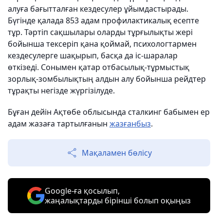
алуға бағытталған кездесулер ұйымдастырады.
Бүгінде қалада 853 адам профилактикалық есепте
тұр. Тәртіп сақшылары оларды тұрғылықты жері
бойынша тексеріп қана қоймай, психологтармен
кездесулерге шақырып, басқа да іс-шаралар
өткізеді. Сонымен қатар отбасылық-тұрмыстық
зорлық-зомбылықтың алдын алу бойынша рейдтер
тұрақты негізде жүргізілуде.
Бұған дейін Ақтөбе облысында сталкинг бабымен ер
адам жазаға тартылғанын
жазғанбыз
.
Мақаламен бөлісу
Google-ға қосылып,
жаңалықтарды бірінші болып оқыңыз