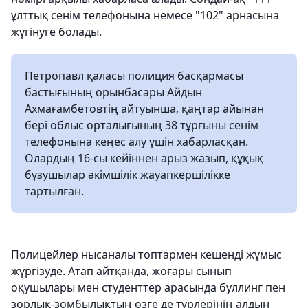
ұлттық сенім телефонына немесе "102" арнасына
жүгінуге болады.
Петропавл қаласы полиция басқармасы
бастығының орынбасары Айдын
Ахмағамбетовтің айтуынша, қаңтар айынан
бері облыс орталығының 38 тұрғыны сенім
телефонына кеңес алу үшін хабарласқан.
Олардың 16-сы кейіннен арыз жазып, құқық
бұзушылар әкімшілік жауапкершілікке
тартылған.
Полицейлер нысаналы топтармен кешенді жұмыс
жүргізуде. Атап айтқанда, жоғары сынып
оқушылары мен студенттер арасында буллинг пен
зорлық-зомбылықтың өзге де түрлерінің алдын