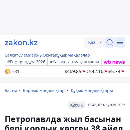
Қаз
Саясат
Әлем
Қаржы
Оқиға
Құқық
Мақалалар
#Референдум-2026
#Қазақстан мақтанышы
+31°
$
469.85
€
542.16
₽
5.78
Басты
Барлық жаңалықтар
Құқық жаңалықтары
Құқық
19:48, 02 маусым 2026
Петропавлда жыл басынан
бері қорлық көрген 38 әйел