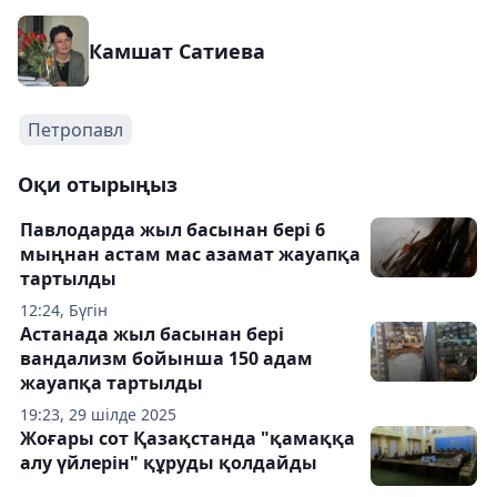
Камшат Сатиева
Петропавл
Оқи отырыңыз
Павлодарда жыл басынан бері 6
мыңнан астам мас азамат жауапқа
тартылды
12:24, Бүгін
Астанада жыл басынан бері
вандализм бойынша 150 адам
жауапқа тартылды
19:23, 29 шілде 2025
Жоғары сот Қазақстанда "қамаққа
алу үйлерін" құруды қолдайды