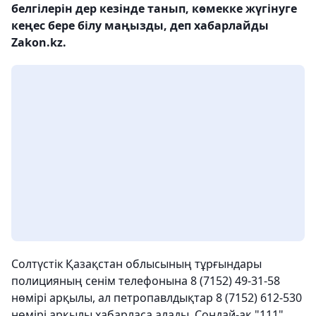
белгілерін дер кезінде танып, көмекке жүгінуге
кеңес бере білу маңызды, деп хабарлайды
Zakon.kz.
Солтүстік Қазақстан облысының тұрғындары
полицияның сенім телефонына 8 (7152) 49-31-58
нөмірі арқылы, ал петропавлдықтар 8 (7152) 612-530
нөмірі арқылы хабарласа алады. Сондай-ақ "111"