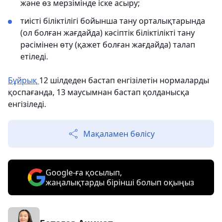
және өз мерзімінде іске асыру;
тиісті біліктілігі бойынша тану орталықтарында
(ол болған жағдайда) кәсіптік біліктілікті тану
рәсімінен өту (қажет болған жағдайда) талап
етіледі.
Бұйрық
12 шілдеден бастап енгізілетін нормаларды
қоспағанда, 13 маусымнан бастап қолданысқа
енгізіледі.
Мақаламен бөлісу
Google-ға қосылып,
жаңалықтарды бірінші болып оқыңыз