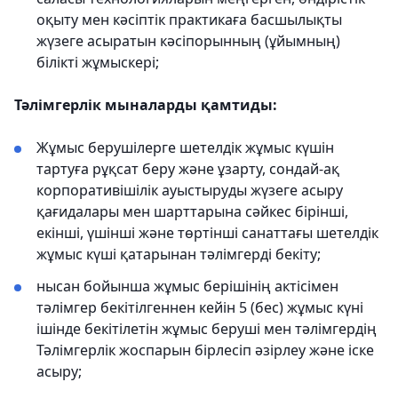
оқыту мен кәсіптік практикаға басшылықты
жүзеге асыратын кәсіпорынның (ұйымның)
білікті жұмыскері;
Тәлімгерлік мыналарды қамтиды:
Жұмыс берушілерге шетелдік жұмыс күшін
тартуға рұқсат беру және ұзарту, сондай-ақ
корпоративішілік ауыстыруды жүзеге асыру
қағидалары мен шарттарына сәйкес бірінші,
екінші, үшінші және төртінші санаттағы шетелдік
жұмыс күші қатарынан тәлімгерді бекіту;
нысан бойынша жұмыс берішінің актісімен
тәлімгер бекітілгеннен кейін 5 (бес) жұмыс күні
ішінде бекітілетін жұмыс беруші мен тәлімгердің
Тәлімгерлік жоспарын бірлесіп әзірлеу және іске
асыру;