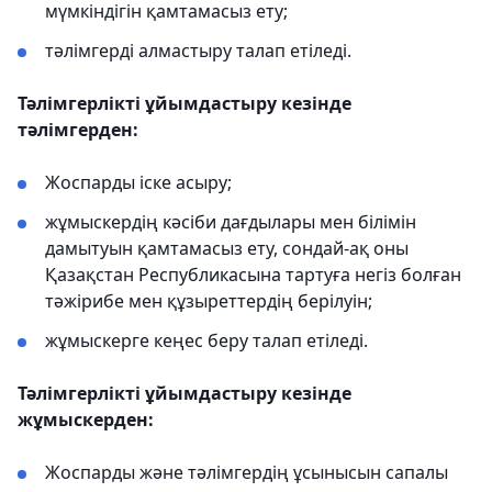
мүмкіндігін қамтамасыз ету;
тәлімгерді алмастыру талап етіледі.
Тәлімгерлікті ұйымдастыру кезінде
тәлімгерден:
Жоспарды іске асыру;
жұмыскердің кәсіби дағдылары мен білімін
дамытуын қамтамасыз ету, сондай-ақ оны
Қазақстан Республикасына тартуға негіз болған
тәжірибе мен құзыреттердің берілуін;
жұмыскерге кеңес беру талап етіледі.
Тәлімгерлікті ұйымдастыру кезінде
жұмыскерден:
Жоспарды және тәлімгердің ұсынысын сапалы