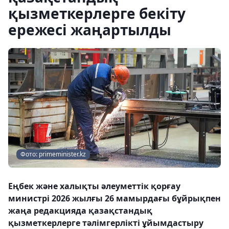
қызметкерлерге бекіту
ережесі жаңартылды
Фото: primeminister.kz
Еңбек және халықты әлеуметтік қорғау
министрі 2026 жылғы 26 мамырдағы бұйрықпен
жаңа редакцияда қазақстандық
қызметкерлерге тәлімгерлікті ұйымдастыру