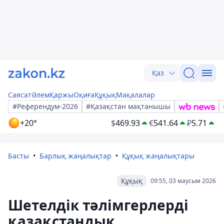
Қаз
Саясат
Әлем
Қаржы
Оқиға
Құқық
Мақалалар
#Референдум-2026
#Қазақстан мақтанышы
+20°
$
469.93
€
541.64
₽
5.71
Басты
Барлық жаңалықтар
Құқық жаңалықтары
Құқық
09:55, 03 маусым 2026
Шетелдік тәлімгерлерді
қазақстандық