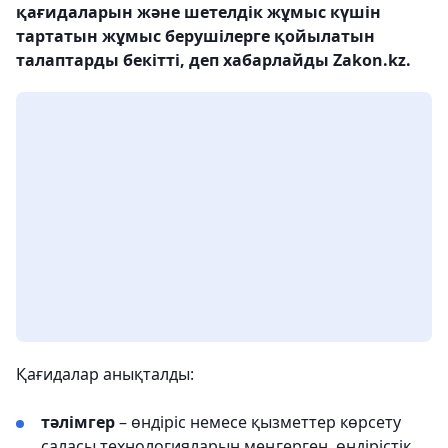
қағидаларын және шетелдік жұмыс күшін
тартатын жұмыс берушілерге қойылатын
талаптарды бекітті, деп хабарлайды Zakon.kz.
Қағидалар анықталды:
тәлімгер
– өндіріс немесе қызметтер көрсету
саласы технологияларын меңгерген, өндірістік