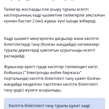
Тәлімгер жоспарды іске асыру туралы есепті
кәсіпорынның кадр қызметіне тәлімгерлік аяқталған
күннен бастап 2 (екі) жұмыс күні ішінде жібереді.
Кадр қызметі меңгерілген дағдылар және кәсіптік
біліктіліктерді тану (болған жаңдайда) нәтижелері
туралы деректерді қамтитын қорытынды есепті
ресімдейді.
Жұмыскер ерікті түрде кәсіптер тізіліміндегі кәсіп
бойынша ("Электронды еңбек биржасы"
порталында) кәсіптік біліктілікті тану қажет болған
жағдайда көзделген тәртіппен кәсіптік біліктілікті
тану үрдісі жүзеге асырылады.
Кәсіптік біліктілікті тану туралы құжат кадр