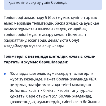
қызметіне сақтау үшін беріледі.
Тәлімгерді алмастыру 5 (бес) жұмыс күнінен артық
емес мерзімде тәлімгердің басқа жұмысқа ауысқан
немесе жұмыстан шыққан кезден, сондай-ақ
тәлімгерлікті жүзеге асыру мүмкін болмаған
(сырқаттану, іссапарда, демалыста болу)
жағдайларда жүзеге асырылады.
Тәлімгерлік кезеңінде шетелдік жұмыс күшін
тартатын жұмыс берушілерден:
Жоспарда шетелдік жұмыскердің тәлімгерлік
жүргізу кезеңінде, қажет болған жағдайда ҰБЖ
цифрлық платформасында тиісті мамандық
бойынша кәсіптік біліктіліктерін тану туралы
құжатты бере отырып (ол болған жағдайда),
қазақстандық жұмыскердің тиісті кәсіп бойынша