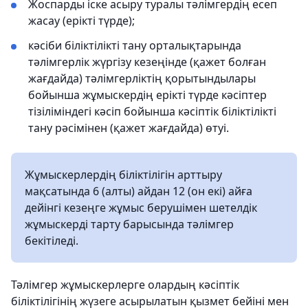
Жоспарды іске асыру туралы тәлімгердің есеп
жасау (ерікті түрде);
кәсіби біліктілікті тану орталықтарында
тәлімгерлік жүргізу кезеңінде (қажет болған
жағдайда) тәлімгерліктің қорытындылары
бойынша жұмыскердің ерікті түрде кәсіптер
тізіліміндегі кәсіп бойынша кәсіптік біліктілікті
тану рәсімінен (қажет жағдайда) өтуі.
Жұмыскерлердің біліктілігін арттыру
мақсатында 6 (алты) айдан 12 (он екі) айға
дейінгі кезеңге жұмыс берушімен шетелдік
жұмыскерді тарту барысында тәлімгер
бекітіледі.
Тәлімгер жұмыскерлерге олардың кәсіптік
біліктілігінің жүзеге асырылатын қызмет бейіні мен