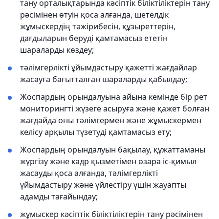
тану орталықтарында кәсіптік біліктіліктерін тану
рәсімінен өтуін қоса алғанда, шетелдік
жұмыскердің тәжірибесін, құзыреттерін,
дағдыларын беруді қамтамасыз ететін
шараларды көздеу;
тәлімгерлікті ұйымдастыру қажетті жағдайлар
жасауға бағытталған шараларды қабылдау;
Жоспардың орындалуына айына кемінде бір рет
мониторингті жүзеге асыруға және қажет болған
жағдайда оны тәлімгермен және жұмыскермен
келісу арқылы түзетуді қамтамасыз ету;
Жоспардың орындалуын бақылау, құжаттаманы
жүргізу және кадр қызметімен өзара іс-қимыл
жасауды қоса алғанда, тәлімгерлікті
ұйымдастыру және үйлестіру үшін жауапты
адамды тағайындау;
жұмыскер кәсіптік біліктіліктерін тану рәсімінен