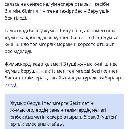
саласына сәйкес келуін ескере отырып, кәсіби
білімін, біліктілігін және тәжірибесін беру үшін
бекітіледі.
Тәлімгерді бекіту жұмыс берушінің актісімен оны
жұмысқа қабылдаған күннен бастап 5 (бес) жұмыс
күні ішінде тәлімгерлік мерзімін көрсете отырып
ресімделеді.
Жұмыскерді кадр қызметі 3 (үш) жұмыс күні ішінде
жұмыс берушінің актісімен тәлімгерді бекіткеннен
бастап тәлімгердің тағайындалуы туралы хабардар
етеді.
Жұмыс беруші тәлімгерге бекітілетін
жұмыскерлердің санын тәлімгердің негізгі
еңбек қызметін ескере отырып, бірақ 3 (үштен)
артық емес анықтайды.