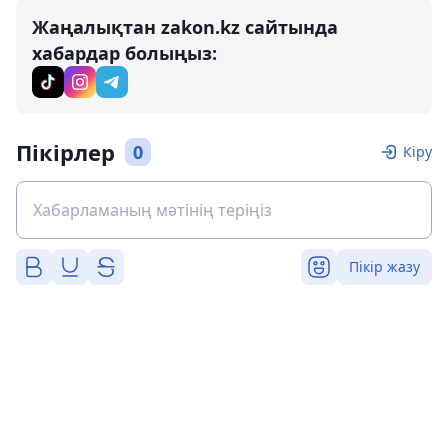
Жаңалықтан zakon.kz сайтында
хабардар болыңыз:
Пікірлер
0
Кіру
Пікір жазу