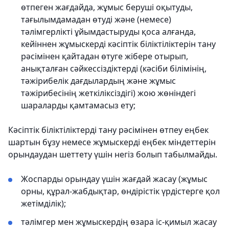
өтпеген жағдайда, жұмыс беруші оқытуды,
тағылымдамадан өтуді және (немесе)
тәлімгерлікті ұйымдастыруды қоса алғанда,
кейіннен жұмыскерді кәсіптік біліктіліктерін тану
рәсімінен қайтадан өтуге жібере отырып,
анықталған сәйкессіздіктерді (кәсіби білімінің,
тәжірибелік дағдылардың және жұмыс
тәжірибесінің жеткіліксіздігі) жою жөніндегі
шараларды қамтамасыз ету;
Кәсіптік біліктіліктерді тану рәсімінен өтпеу еңбек
шартын бұзу немесе жұмыскерді еңбек міндеттерін
орындаудан шеттету үшін негіз болып табылмайды.
Жоспарды орындау үшін жағдай жасау (жұмыс
орны, құрал-жабдықтар, өндірістік үрдістерге қол
жетімділік);
тәлімгер мен жұмыскердің өзара іс-қимыл жасау