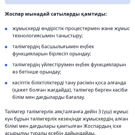
Жоспар мынадай сатыларды қамтиды:
жұмыскерді өндірістік процестермен және жұмыс
технологиясымен таныстыру;
тәлімгердің басшылығымен еңбек
функцияларын бірлесіп орындау;
тәлімгердің үйлестіруімен еңбек функцияларын
өз бетінше орындау;
кәсіптік біліктіліктерді тану рәсімін қоса алғанда
(қажет болған жағдайда), тәлімгер берген кәсіби
білім мен дағдыларды бағалау.
Тәлімгер тәлімгерлік аяқталғанға дейін 3 (үш) жұмыс
күн бұрын тәлімгерлік кезеңінде жұмыскердің алған
білімі мен дағдылары қамтылған Жоспардың іске
асырылуы туралы есебін дайындайды.