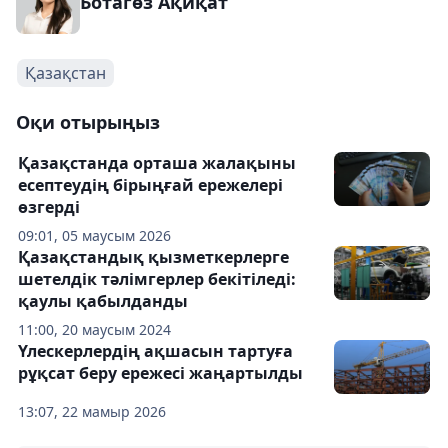
Ботагөз Ақиқат
Қазақстан
Оқи отырыңыз
Қазақстанда орташа жалақыны
есептеудің бірыңғай ережелері
өзгерді
09:01, 05 маусым 2026
Қазақстандық қызметкерлерге
шетелдік тәлімгерлер бекітіледі:
қаулы қабылданды
11:00, 20 маусым 2024
Үлескерлердің ақшасын тартуға
рұқсат беру ережесі жаңартылды
13:07, 22 мамыр 2026