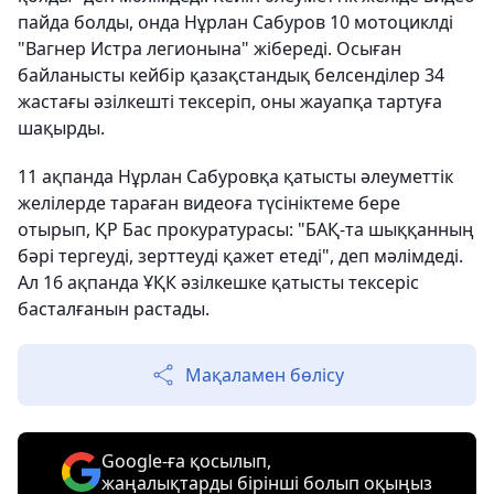
пайда болды, онда Нұрлан Сабуров 10 мотоциклді
"Вагнер Истра легионына" жібереді. Осыған
байланысты кейбір қазақстандық белсенділер 34
жастағы әзілкешті тексеріп, оны жауапқа тартуға
шақырды.
11 ақпанда Нұрлан Сабуровқа қатысты әлеуметтік
желілерде тараған видеоға түсініктеме бере
отырып, ҚР Бас прокуратурасы: "БАҚ-та шыққанның
бәрі тергеуді, зерттеуді қажет етеді", деп мәлімдеді.
Ал 16 ақпанда ҰҚК әзілкешке қатысты тексеріс
басталғанын растады.
Мақаламен бөлісу
Google-ға қосылып,
жаңалықтарды бірінші болып оқыңыз