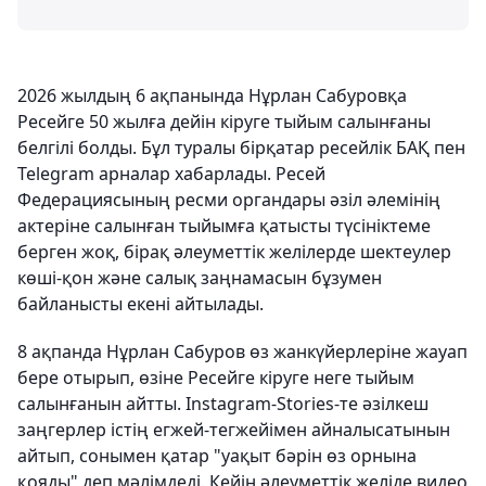
2026 жылдың 6 ақпанында Нұрлан Сабуровқа
Ресейге 50 жылға дейін кіруге тыйым салынғаны
белгілі болды. Бұл туралы бірқатар ресейлік БАҚ пен
Telegram арналар хабарлады. Ресей
Федерациясының ресми органдары әзіл әлемінің
актеріне салынған тыйымға қатысты түсініктеме
берген жоқ, бірақ әлеуметтік желілерде шектеулер
көші-қон және салық заңнамасын бұзумен
байланысты екені айтылады.
8 ақпанда Нұрлан Сабуров өз жанкүйерлеріне жауап
бере отырып, өзіне Ресейге кіруге неге тыйым
салынғанын айтты. Instagram-Stories-те әзілкеш
заңгерлер істің егжей-тегжейімен айналысатынын
айтып, сонымен қатар "уақыт бәрін өз орнына
қояды" деп мәлімдеді. Кейін әлеуметтік желіде видео