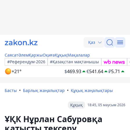
Қаз
Саясат
Әлем
Қаржы
Оқиға
Құқық
Мақалалар
#Референдум-2026
#Қазақстан мақтанышы
+21°
$
469.93
€
541.64
₽
5.71
Басты
Барлық жаңалықтар
Құқық жаңалықтары
Құқық
18:45, 05 маусым 2026
ҰҚК Нұрлан Сабуровқа
қатысты тексеру