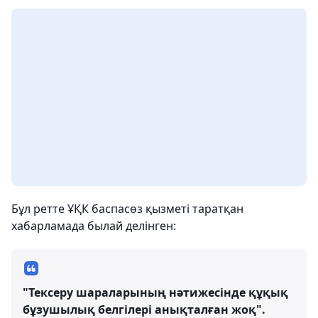
Бұл ретте ҰҚК баспасөз қызметі таратқан
хабарламада былай делінген:
"Тексеру шараларының нәтижесінде құқық
бұзушылық белгілері анықталған жоқ".