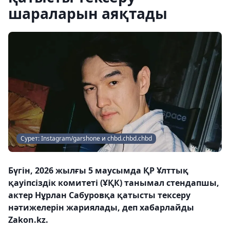
шараларын аяқтады
Сурет: Instagram/garshone и chbd.chbd.chbd
Бүгін, 2026 жылғы 5 маусымда ҚР Ұлттық
қауіпсіздік комитеті (ҰҚК) танымал стендапшы,
актер Нұрлан Сабуровқа қатысты тексеру
нәтижелерін жариялады, деп хабарлайды
Zakon.kz.