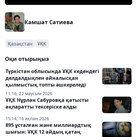
Камшат Сатиева
Қазақстан
ҰҚК
Оқи отырыңыз
Түркістан облысында ҰҚК кедендегі
делдалдықпен айналысқан
қылмыстық топты әшкереледі
11:16, 22 маусым 2026
ҰҚК Нұрлан Сабуровқа қатысты
ақпаратты тексеріске алды
15:14, 16 ақпан 2026
895 ұсталған және миллиардтық
шығын: ҰҚК 12 айдың қатаң