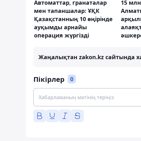
Автоматтар, гранаталар
15 млн
мен тапаншалар: ҰҚК
Алмат
Қазақстанның 10 өңірінде
арқылы
ауқымды арнайы
алаяқ
операция жүргізді
әшкер
Жаңалықтан zakon.kz сайтында х
Пікірлер
0