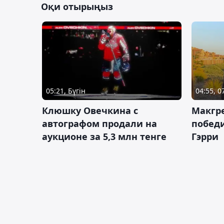
Оқи отырыңыз
05:21, Бүгін
04:55, 
Клюшку Овечкина с
Макгре
автографом продали на
победи
аукционе за 5,3 млн тенге
Гэрри