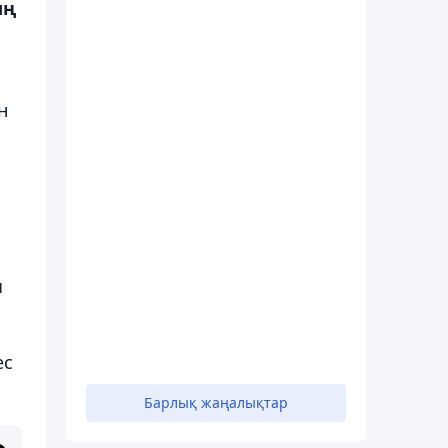
ың
н
ы
ес
Барлық жаңалықтар