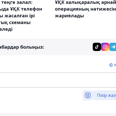
 теңге залал:
ҰҚК халықаралық арна
ыда ҰҚК телефон
операцияның нәтижесін
 жасалған ірі
жариялады
тық схеманы
еледі
абардар болыңыз:
Пікір жаз