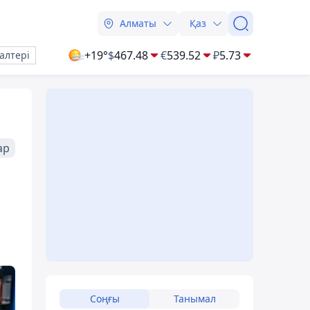
Алматы
Қаз
+19°
$
467.48
€
539.52
₽
5.73
алтері
ар
ы
Соңғы
Танымал