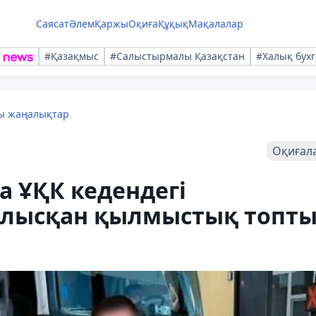
Саясат
Әлем
Қаржы
Оқиға
Құқық
Мақалалар
#Қазақмыс
#Салыстырмалы Қазақстан
#Халық бухг
лы жаңалықтар
Оқиғал
а ҰҚК кедендегі
алысқан қылмыстық топт