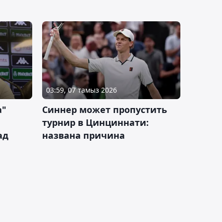
03:59, 07 тамыз 2026
а"
Синнер может пропустить
турнир в Цинциннати:
ад
названа причина