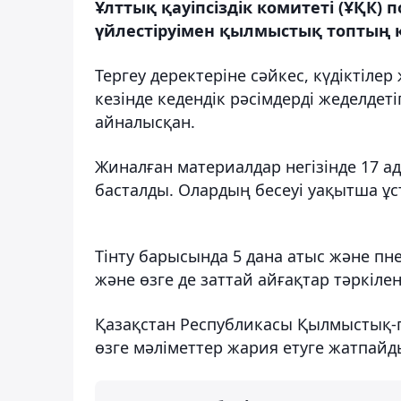
Ұлттық қауіпсіздік комитеті (ҰҚК)
үйлестіруімен қылмыстық топтың қ
Тергеу деректеріне сәйкес, күдіктілер
кезінде кедендік рәсімдерді жеделдет
айналысқан.
Жиналған материалдар негізінде 17 ад
басталды. Олардың бесеуі уақытша ұс
Тінту барысында 5 дана атыс және пн
және өзге де заттай айғақтар тәркілен
Қазақстан Республикасы Қылмыстық-пр
өзге мәліметтер жария етуге жатпайд