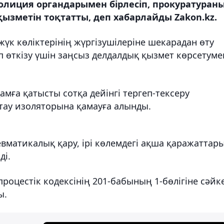
 полиция органдарымен бірлесіп, прокуратуран
ызметін тоқтатты, деп хабарлайды Zakon.kz.
 жүк көліктерінің жүргізушілеріне шекарадан өту
іп өткізу үшін заңсыз делдалдық қызмет көрсетуме
амға қатысты сотқа дейінгі тергеп-тексеру
тау изоляторына қамауға алынды.
евматикалық қару, ірі көлемдегі ақша қаражаттар
ді.
оцестік кодексінің 201-бабының 1-бөлігіне сәйк
ы.