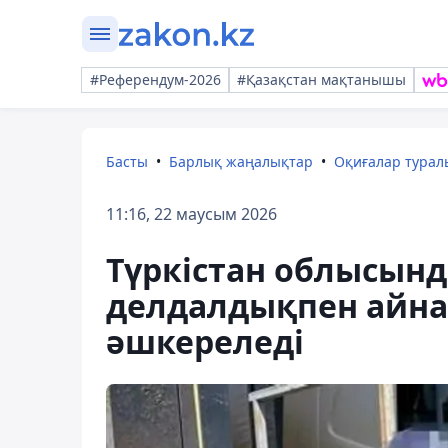
#Референдум-2026
#Қазақстан мақтанышы
Басты
Барлық жаңалықтар
Оқиғалар тура
11:16, 22 маусым 2026
Түркістан облысынд
делдалдықпен айн
әшкереледі