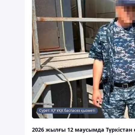
Сурет: ҚР ҰҚК баспасөз қызметі
2026 жылғы 12 маусымда Түркіста