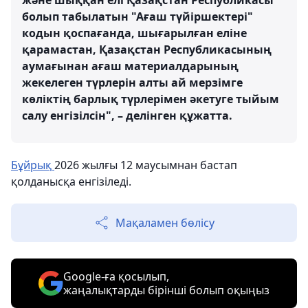
және шыққан елі Қазақстан Республикасы
болып табылатын "Ағаш түйіршектері"
кодын қоспағанда, шығарылған еліне
қарамастан, Қазақстан Республикасының
аумағынан ағаш материалдарының
жекелеген түрлерін алты ай мерзімге
көліктің барлық түрлерімен әкетуге тыйым
салу енгізілсін", – делінген құжатта.
Бұйрық
2026 жылғы 12 маусымнан бастап
қолданысқа енгізіледі.
Мақаламен бөлісу
Google-ға қосылып,
жаңалықтарды бірінші болып оқыңыз