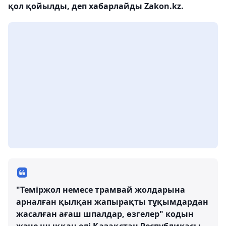
қол қойылды, деп хабарлайды Zakon.kz.
"Теміржол немесе трамвай жолдарына
арналған қылқан жапырақты тұқымдардан
жасалған ағаш шпалдар, өзгелер" кодын