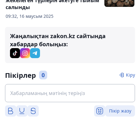
жекелеген түрлерін әкетуге тыйым
салынды
09:32, 16 маусым 2025
Жаңалықтан zakon.kz сайтында
хабардар болыңыз:
Пікірлер
0
Кіру
Пікір жазу