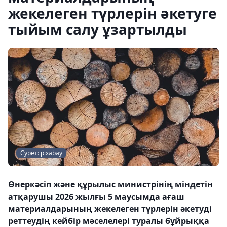
жекелеген түрлерін әкетуге
тыйым салу ұзартылды
Сурет: pixabay
Өнеркәсіп және құрылыс министрінің міндетін
атқарушы 2026 жылғы 5 маусымда ағаш
материалдарының жекелеген түрлерін әкетуді
реттеудің кейбір мәселелері туралы бұйрыққа