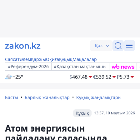
Қаз
Саясат
Әлем
Қаржы
Оқиға
Құқық
Мақалалар
#Референдум-2026
#Қазақстан мақтанышы
+25°
$
467.48
€
539.52
₽
5.73
Басты
Барлық жаңалықтар
Құқық жаңалықтары
Құқық
13:37, 10 маусым 2026
Атом энергиясын
пайдалану саласында