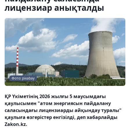
лицензиар анықталды
Фото: pixabay
ҚР Үкіметінің 2026 жылғы 5 маусымдағы
қаулысымен "атом энергиясын пайдалану
саласындағы лицензиарды айқындау туралы"
қаулыға өзгерістер енгізілді, деп хабарлайды
Zakon.kz.