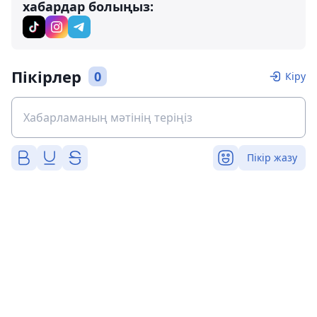
хабардар болыңыз:
Пікірлер
0
Кіру
Пікір жазу