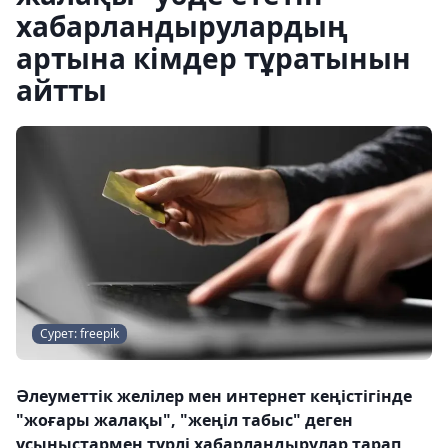
хабарландырулардың
артына кімдер тұратынын
айтты
Сурет: freepik
Әлеуметтік желілер мен интернет кеңістігінде
"жоғары жалақы", "жеңіл табыс" деген
ұсыныстармен түрлі хабарландырулар тарап