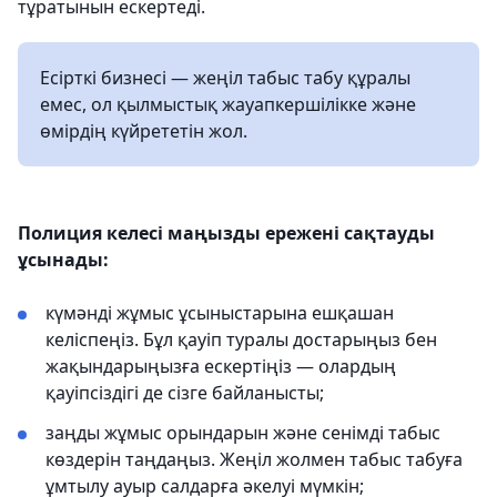
тұратынын ескертеді.
Есірткі бизнесі — жеңіл табыс табу құралы
емес, ол қылмыстық жауапкершілікке және
өмірдің күйрететін жол.
Полиция келесі маңызды ережені сақтауды
ұсынады:
күмәнді жұмыс ұсыныстарына ешқашан
келіспеңіз. Бұл қауіп туралы достарыңыз бен
жақындарыңызға ескертіңіз — олардың
қауіпсіздігі де сізге байланысты;
заңды жұмыс орындарын және сенімді табыс
көздерін таңдаңыз. Жеңіл жолмен табыс табуға
ұмтылу ауыр салдарға әкелуі мүмкін;