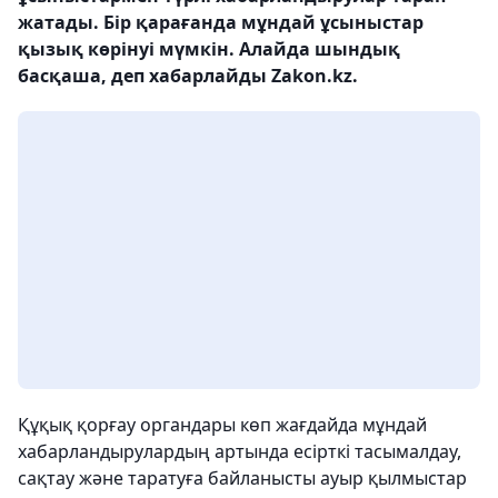
жатады. Бір қарағанда мұндай ұсыныстар
қызық көрінуі мүмкін. Алайда шындық
басқаша, деп хабарлайды Zakon.kz.
Құқық қорғау органдары көп жағдайда мұндай
хабарландырулардың артында есірткі тасымалдау,
сақтау және таратуға байланысты ауыр қылмыстар