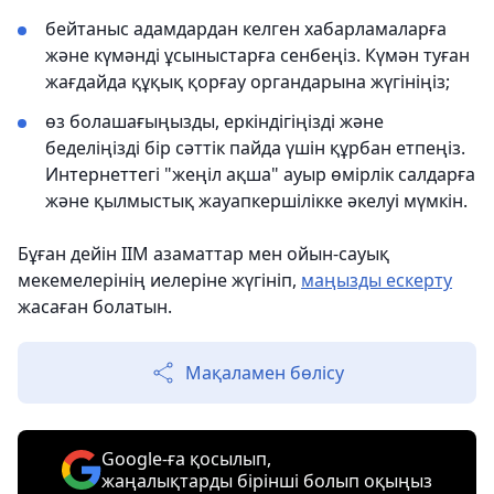
бейтаныс адамдардан келген хабарламаларға
және күмәнді ұсыныстарға сенбеңіз. Күмән туған
жағдайда құқық қорғау органдарына жүгініңіз;
өз болашағыңызды, еркіндігіңізді және
беделіңізді бір сәттік пайда үшін құрбан етпеңіз.
Интернеттегі "жеңіл ақша" ауыр өмірлік салдарға
және қылмыстық жауапкершілікке әкелуі мүмкін.
Бұған дейін ІІМ азаматтар мен ойын-сауық
мекемелерінің иелеріне жүгініп,
маңызды ескерту
жасаған болатын.
Мақаламен бөлісу
Google-ға қосылып,
жаңалықтарды бірінші болып оқыңыз