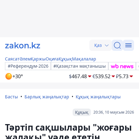
Қаз
Саясат
Әлем
Қаржы
Оқиға
Құқық
Мақалалар
#Референдум-2026
#Қазақстан мақтанышы
+30°
$
467.48
€
539.52
₽
5.73
Басты
Барлық жаңалықтар
Құқық жаңалықтары
Құқық
20:36, 10 маусым 2026
Тәртіп сақшылары "жоғары
жалақы" уәде ететін