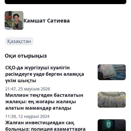
Камшат Сатиева
Қазақстан
Оқи отырыңыз
СҚО-да жүргізуші куәлігін
рәсімдеуге уәде берген алаяққа
үкім шықты
21:47, 25 маусым 2026
Миллион теңгеден басталатын
жалақы: ең жоғары жалақы
алатын мамандар аталды
11:39, 12 наурыз 2024
Жалған инвестициядан сақ
болыңыз: полиция азаматтарға