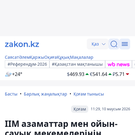
Қаз
Саясат
Әлем
Қаржы
Оқиға
Құқық
Мақалалар
#Референдум-2026
#Қазақстан мақтанышы
+24°
$
469.93
€
541.64
₽
5.71
Басты
Барлық жаңалықтар
Қоғам тынысы
Қоғам
11:29, 10 маусым 2026
ІІМ азаматтар мен ойын-
сауық мекемелерінің