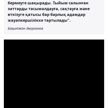
бермеуге шақырады. Тыйым салынған
заттарды тасымалдауға, сақтауға және
өткізуге қатысы бар барлық адамдар
жауапкершілікке тартылады".
Бақытжан Әмірханов