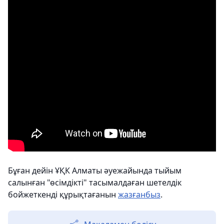
Бұған дейін ҰҚК Алматы әуежайында тыйым
салынған "өсімдікті" тасымалдаған шетелдік
бойжеткенді құрықтағанын
жазғанбыз
.