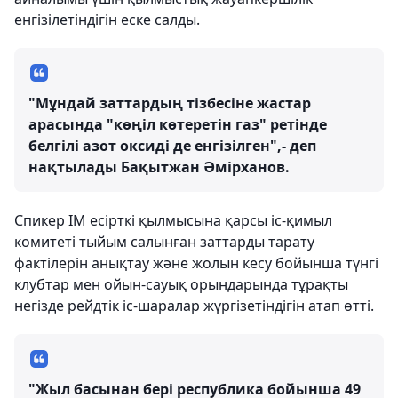
енгізілетіндігін еске салды.
"Мұндай заттардың тізбесіне жастар
арасында "көңіл көтеретін газ" ретінде
белгілі азот оксиді де енгізілген",- деп
нақтылады Бақытжан Әмірханов.
Спикер ІМ есірткі қылмысына қарсы іс-қимыл
комитеті тыйым салынған заттарды тарату
фактілерін анықтау және жолын кесу бойынша түнгі
клубтар мен ойын-сауық орындарында тұрақты
негізде рейдтік іс-шаралар жүргізетіндігін атап өтті.
"Жыл басынан бері республика бойынша 49