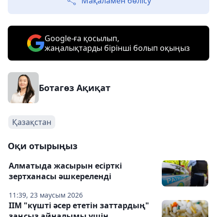
Мақаламен бөлісу
Google-ға қосылып,
жаңалықтарды бірінші болып оқыңыз
Ботагөз Ақиқат
Қазақстан
Оқи отырыңыз
Алматыда жасырын есірткі
зертханасы әшкереленді
11:39, 23 маусым 2026
ІІМ "күшті әсер ететін заттардың"
заңсыз айналымы үшін