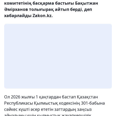
комитетінің басқарма бастығы Бақытжан
Әмірханов толығырақ айтып берді, деп
хабарлайды Zakon.kz.
Ол 2026 жылғы 1 қаңтардан бастап Қазақстан
Республикасы Қылмыстық кодексінің 301-бабына
сәйкес күшті әсер ететін заттардың заңсыз
айналымы үшін қылмыстық жауапкершілік