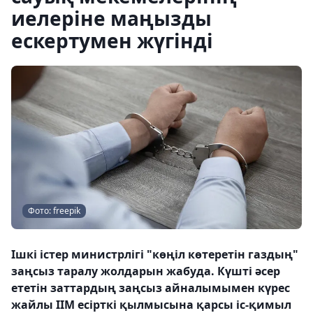
иелеріне маңызды
ескертумен жүгінді
Фото: freepik
Ішкі істер министрлігі "көңіл көтеретін газдың"
заңсыз таралу жолдарын жабуда. Күшті әсер
ететін заттардың заңсыз айналымымен күрес
жайлы ІІМ есірткі қылмысына қарсы іс-қимыл