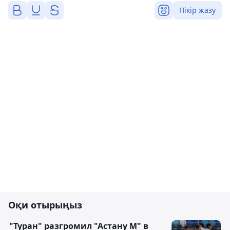
Пікір жазу
Оқи отырыңыз
"Туран" разгромил "Астану М" в