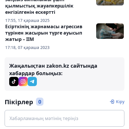
қылмыстық жауапкершілік
енгізілгенін ескертті
17:55, 17 қараша 2025
Есірткінің жарнамасы агрессив
түрінен жасырын түрге ауысып
жатыр – ІІМ
17:18, 07 қараша 2023
Жаңалықтан zakon.kz сайтында
хабардар болыңыз:
Пікірлер
0
Кіру