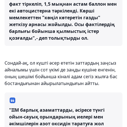
факт тіркеліп, 1,5 мыңнан астам баллон мен
екі автоцистерна тәркіленді. Көрші
мемлекеттен "көңіл көтеретін газды"
жеткізу арнасы жойылды. Осы фактілердің
барлығы бойынша қылмыстық істер
қозғалды",- деп толықтырды ол.
Сондай-ақ, ол күшті әсер ететін заттардың заңсыз
айналымы үшін сот үкімі де заңды күшіне енгенін,
оның шешімі бойынша кінәлі адам сегіз жылға бас
бостандығынан айырылатындығын айтты.
"ІІМ барлық азаматтарды, әсіресе түнгі
ойын-сауық орындарының иелері мен
әкімшілерін азот оксидін таратуға жол