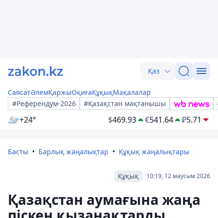
Қаз
Саясат
Әлем
Қаржы
Оқиға
Құқық
Мақалалар
#Референдум-2026
#Қазақстан мақтанышы
+24°
$
469.93
€
541.64
₽
5.71
Басты
Барлық жаңалықтар
Құқық жаңалықтары
Құқық
10:19, 12 маусым 2026
Қазақстан аумағына жаңа
піскен қызанақтарды