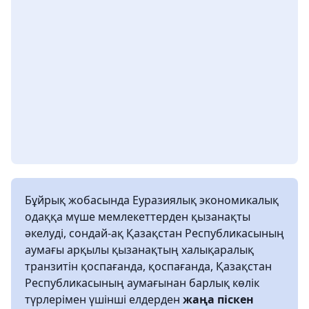
Бұйрық жобасында Еуразиялық экономикалық
одаққа мүше мемлекеттерден қызанақты
әкелуді, сондай-ақ Қазақстан Республикасының
аумағы арқылы қызанақтың халықаралық
транзитін қоспағанда, қоспағанда, Қазақстан
Республикасының аумағынан барлық көлік
түрлерімен үшінші елдерден
жаңа піскен