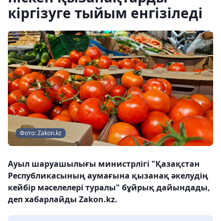
кіргізуге тыйым енгізіледі
Фото: Zakon.kz
Ауыл шаруашылығы министрлігі "Қазақстан
Республикасының аумағына қызанақ әкелудің
кейбір мәселелері туралы" бұйрық дайындады,
деп хабарлайды Zakon.kz.