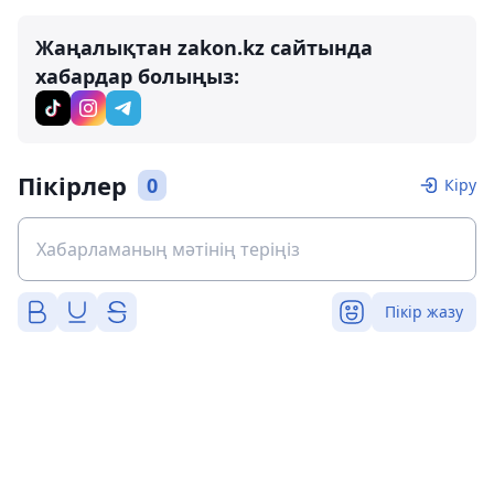
Жаңалықтан zakon.kz сайтында
хабардар болыңыз:
Пікірлер
0
Кіру
Пікір жазу