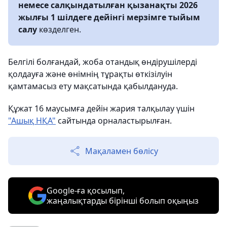
немесе салқындатылған қызанақты 2026
жылғы 1 шілдеге дейінгі мерзімге
тыйым
салу
көзделген.
Белгілі болғандай, жоба отандық өндірушілерді
қолдауға және өнімнің тұрақты өткізілуін
қамтамасыз ету мақсатында қабылдануда.
Құжат 16 маусымға дейін жария талқылау үшін
"Ашық НҚА"
сайтында орналастырылған.
Мақаламен бөлісу
Google-ға қосылып,
жаңалықтарды бірінші болып оқыңыз