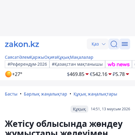
Қаз
Саясат
Әлем
Қаржы
Оқиға
Құқық
Мақалалар
#Референдум-2026
#Қазақстан мақтанышы
+27°
$
469.85
€
542.16
₽
5.78
Басты
Барлық жаңалықтар
Құқық жаңалықтары
Құқық
14:51, 13 маусым 2026
Жетісу облысында жөндеу
жұмыстары желеуімен