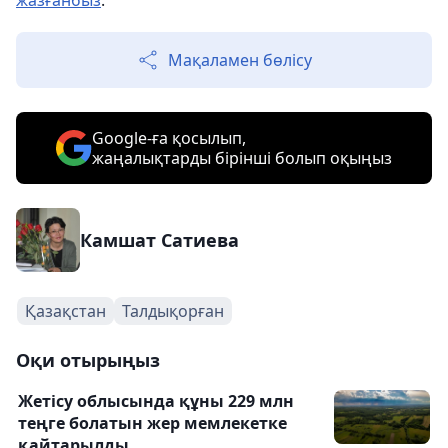
жазғанбыз
.
Мақаламен бөлісу
Google-ға қосылып,
жаңалықтарды бірінші болып оқыңыз
Камшат Сатиева
Қазақстан
Талдықорған
Оқи отырыңыз
Жетісу облысында құны 229 млн
теңге болатын жер мемлекетке
қайтарылды