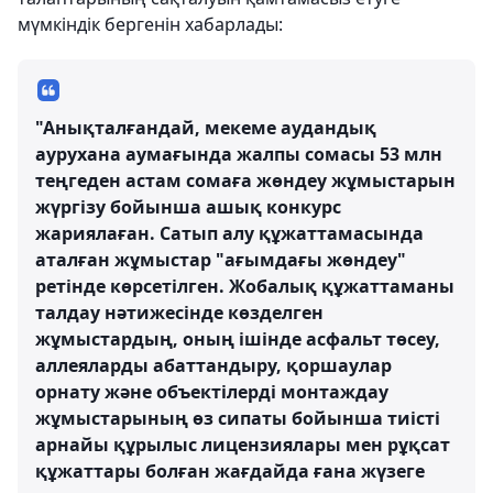
мүмкіндік бергенін хабарлады:
"Анықталғандай, мекеме аудандық
аурухана аумағында жалпы сомасы 53 млн
теңгеден астам сомаға жөндеу жұмыстарын
жүргізу бойынша ашық конкурс
жариялаған. Сатып алу құжаттамасында
аталған жұмыстар "ағымдағы жөндеу"
ретінде көрсетілген. Жобалық құжаттаманы
талдау нәтижесінде көзделген
жұмыстардың, оның ішінде асфальт төсеу,
аллеяларды абаттандыру, қоршаулар
орнату және объектілерді монтаждау
жұмыстарының өз сипаты бойынша тиісті
арнайы құрылыс лицензиялары мен рұқсат
құжаттары болған жағдайда ғана жүзеге