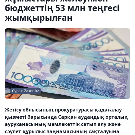
бюджеттің 53 млн теңгесі
жымқырылған
Сурет: Zakon.kz
Жетісу облысының прокуратурасы қадағалау
қызметі барысында Сарқан аудандық орталық
ауруханасының мемлекеттік сатып алу және
сәулет-құрылыс заңнамасының сақталуына