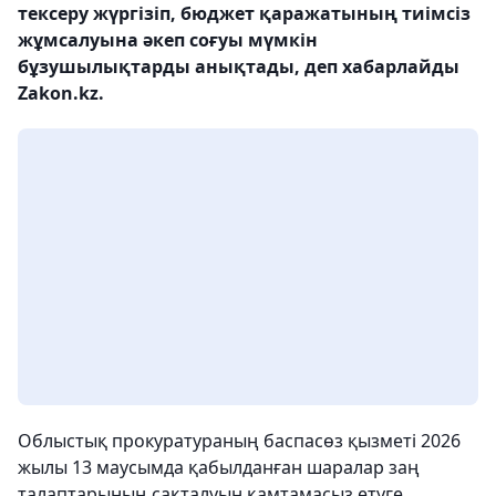
тексеру жүргізіп, бюджет қаражатының тиімсіз
жұмсалуына әкеп соғуы мүмкін
бұзушылықтарды анықтады, деп хабарлайды
Zakon.kz.
Облыстық прокуратураның баспасөз қызметі 2026
жылы 13 маусымда қабылданған шаралар заң
талаптарының сақталуын қамтамасыз етуге