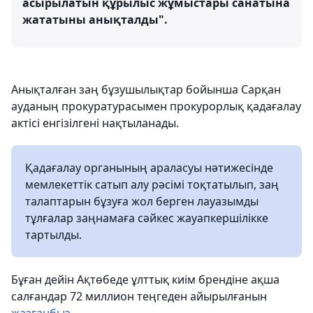
асырылатын құрылыс жұмыстары санатына
жататыны анықталды".
Анықталған заң бұзушылықтар бойынша Сарқан
ауданың прокуратурасымен прокурорлық қадағалау
актісі енгізілгені нақтыланады.
Қадағалау органының араласуы нәтижесінде
мемлекеттік сатып алу рәсімі тоқтатылып, заң
талаптарын бұзуға жол берген лауазымды
тұлғалар заңнамаға сәйкес жауапкершілікке
тартылды.
Бұған дейін Ақтөбеде ұлттық киім брендіне ақша
салғандар 72 миллион теңгеден айырылғанын