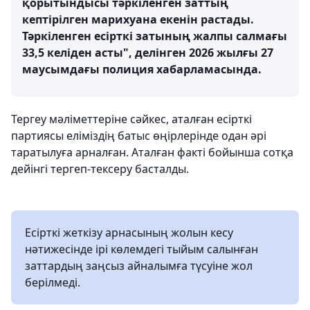
қорытындысы тәркіленген заттың
кептірілген марихуана екенін растады.
Тәркіленген есірткі затының жалпы салмағы
33,5 келіден асты", делінген 2026 жылғы 27
маусымдағы полиция хабарламасында.
Тергеу мәліметтеріне сәйкес, аталған есірткі
партиясы еліміздің батыс өңірлерінде одан әрі
таратылуға арналған. Аталған факті бойынша сотқа
дейінгі тергеп-тексеру басталды.
Есірткі жеткізу арнасының жолын кесу
нәтижесінде ірі көлемдегі тыйым салынған
заттардың заңсыз айналымға түсуіне жол
берілмеді.