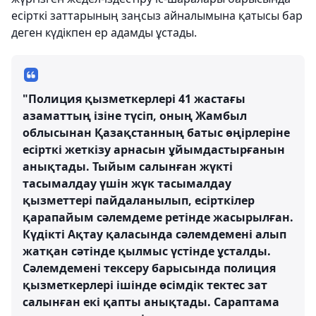
есірткі заттарының заңсыз айналымына қатысы бар
деген күдікпен ер адамды ұстады.
"Полиция қызметкерлері 41 жастағы
азаматтың ізіне түсіп, оның Жамбыл
облысынан Қазақстанның батыс өңірлеріне
есірткі жеткізу арнасын ұйымдастырғанын
анықтады. Тыйым салынған жүкті
тасымалдау үшін жүк тасымалдау
қызметтері пайдаланылып, есірткілер
қарапайым сәлемдеме ретінде жасырылған.
Күдікті Ақтау қаласында сәлемдемені алып
жатқан сәтінде қылмыс үстінде ұсталды.
Сәлемдемені тексеру барысында полиция
қызметкерлері ішінде өсімдік тектес зат
салынған екі қапты анықтады. Сараптама