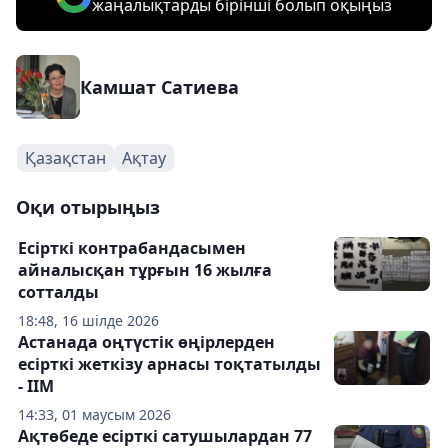
жаңалықтарды бірінші болып оқыңыз
Камшат Сатиева
Қазақстан
Ақтау
Оқи отырыңыз
Есірткі контрабандасымен
айналысқан тұрғын 16 жылға
сотталды
18:48, 16 шілде 2026
Астанада оңтүстік өңірлерден
есірткі жеткізу арнасы тоқтатылды
- ІІМ
14:33, 01 маусым 2026
Ақтөбеде есірткі сатушылардан 77