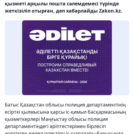
қызметі арқылы пошта сәлемдемесі түрінде
жеткізіліп отырған, деп хабарлайды Zakon.kz.
Батыс Қазақстан облысы полиция департаментінің
есірткі қылмысына қарсы іс-қимыл басқармасының
қызметкерлері Маңғыстау облысы полиция
департаментіндегі әріптестерімен бірлесіп
жүргізген жедел-іздестіру іс-шаралары барысында