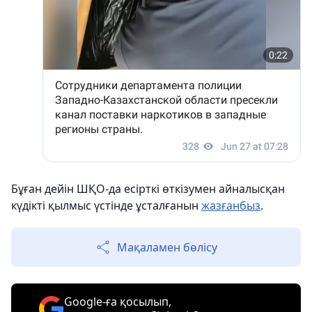
Бұған дейін ШҚО-да есірткі өткізумен айналысқан
күдікті қылмыс үстінде ұсталғанын
жазғанбыз
.
Мақаламен бөлісу
Google-ға қосылып,