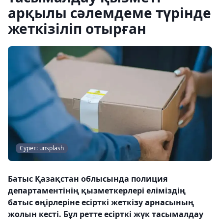
арқылы сәлемдеме түрінде
жеткізіліп отырған
Сурет: unsplash
Батыс Қазақстан облысында полиция
департаментінің қызметкерлері еліміздің
батыс өңірлеріне есірткі жеткізу арнасының
жолын кесті. Бұл ретте есірткі жүк тасымалдау