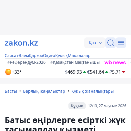
Қаз
Саясат
Әлем
Қаржы
Оқиға
Құқық
Мақалалар
#Референдум-2026
#Қазақстан мақтанышы
+33°
$
469.93
€
541.64
₽
5.71
Басты
Барлық жаңалықтар
Құқық жаңалықтары
Құқық
12:13, 27 маусым 2026
Батыс өңірлерге есірткі жүк
тасымалдау қызметі