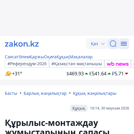
Қаз
Саясат
Әлем
Қаржы
Оқиға
Құқық
Мақалалар
#Референдум-2026
#Қазақстан мақтанышы
+31°
$
469.93
€
541.64
₽
5.71
Басты
Барлық жаңалықтар
Құқық жаңалықтары
Құқық
16:14, 30 маусым 2026
Құрылыс-монтаждау
жұмыстарының сапасы