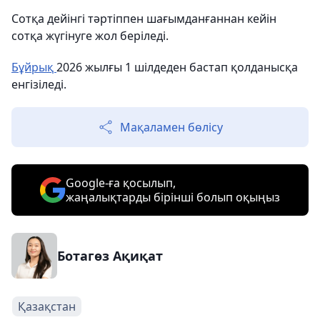
Сотқа дейінгі тәртіппен шағымданғаннан кейін
сотқа жүгінуге жол беріледі.
Бұйрық
2026 жылғы 1 шілдеден бастап қолданысқа
енгізіледі.
Мақаламен бөлісу
Google-ға қосылып,
жаңалықтарды бірінші болып оқыңыз
Ботагөз Ақиқат
Қазақстан