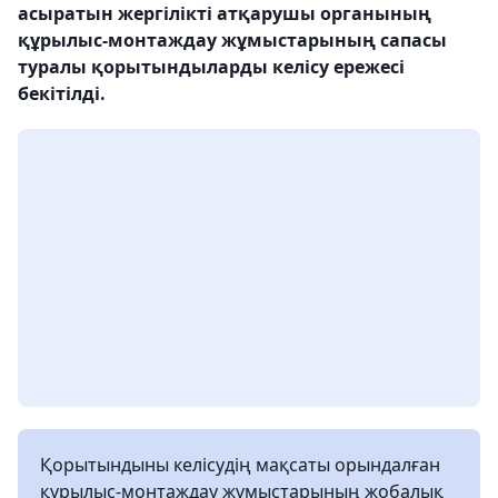
асыратын жергілікті атқарушы органының
құрылыс-монтаждау жұмыстарының сапасы
туралы қорытындыларды келісу ережесі
бекітілді.
Қорытындыны келісудің мақсаты орындалған
құрылыс-монтаждау жұмыстарының жобалық