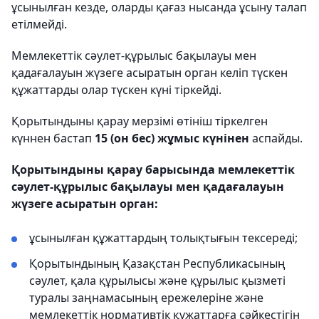
ұсынылған кезде, оларды қағаз нысанда ұсыну талап
етілмейді.
Мемлекеттік сәулет-құрылыс бақылауы мен
қадағалауын жүзеге асыратын орган келіп түскен
құжаттарды олар түскен күні тіркейді.
Қорытындыны қарау мерзімі өтініш тіркелген
күннен бастап
15 (он бес) жұмыс күнінен
аспайды.
Қорытындыны қарау барысында мемлекеттік
сәулет-құрылыс бақылауы мен қадағалауын
жүзеге асыратын орган:
ұсынылған құжаттардың толықтығын тексереді;
Қорытындының Қазақстан Республикасының
сәулет, қала құрылысы және құрылыс қызметі
туралы заңнамасының ережелеріне және
мемлекеттік нормативтік құжаттарға сәйкестігін