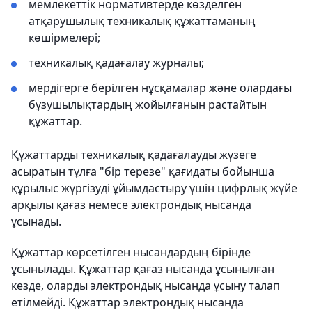
мемлекеттік нормативтерде көзделген
атқарушылық техникалық құжаттаманың
көшірмелері;
техникалық қадағалау журналы;
мердігерге берілген нұсқамалар және олардағы
бұзушылықтардың жойылғанын растайтын
құжаттар.
Құжаттарды техникалық қадағалауды жүзеге
асыратын тұлға "бір терезе" қағидаты бойынша
құрылыс жүргізуді ұйымдастыру үшін цифрлық жүйе
арқылы қағаз немесе электрондық нысанда
ұсынады.
Құжаттар көрсетілген нысандардың бірінде
ұсынылады. Құжаттар қағаз нысанда ұсынылған
кезде, оларды электрондық нысанда ұсыну талап
етілмейді. Құжаттар электрондық нысанда