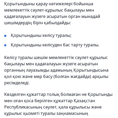
Қорытындыны қарау нәтижелері бойынша
мемлекеттік сәулет-құрылыс бақылауы мен
қадағалауын жүзеге асыратын орган мынадай
шешімдердің бірін қабылдайды:
Қорытындыны келісу туралы;
Қорытындыны келісуден бас тарту туралы.
Келісу туралы шешім мемлекеттік сәулет-құрылыс
бақылауы мен қадағалауын жүзеге асыратын
органның лауазымды адамының Қорытындысына
қол қою және мөр басу (болған жағдайда) арқылы
ресімделеді.
Көзделген құжаттар толық болмаған не Қорытынды
мен оған қоса берілген құжаттар Қазақстан
Республикасының сәулет, қала құрылысы және
құрылыс қызметі туралы заңнамасының