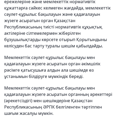
ережелеріне және мемлекеттік нормативтік
құжаттарға сәйкес келмеген жағдайда, мемлекеттік
сәулет-құрылыс бақылауын және қадағалауын
жүзеге асыратын орган Қазақстан
Республикасының тиісті нормативтік құқықтық
актілеріне сілтемелермен жіберілген
бұзушылықтарды көрсете отырып Қорытындыны
келісуден бас тарту туралы шешім қабылдайды.
Мемлекеттік сәулет-құрылыс бақылауы мен
қадағалауын жүзеге асыратын орган әкімшілік
рәсімге қатысушыға алдын ала шешімде өз
ұстанымын білдіруге мүмкіндік береді.
Мемлекеттік сәулет-құрылыс бақылауы мен
қадағалауын жүзеге асыратын органның әрекеттері
(әрекетсіздігі) мен шешімдеріне Қазақстан
Республикасының ӘРПК белгіленген тәртіппен
шағым жасалуы мүмкін.