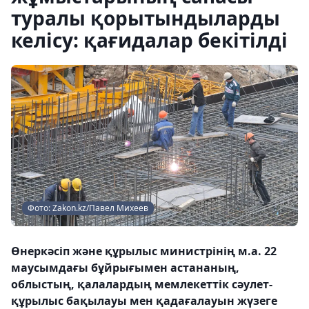
туралы қорытындыларды
келісу: қағидалар бекітілді
Фото: Zakon.kz/Павел Михеев
Өнеркәсіп және құрылыс министрінің м.а. 22
маусымдағы бұйрығымен астананың,
облыстың, қалалардың мемлекеттік сәулет-
құрылыс бақылауы мен қадағалауын жүзеге