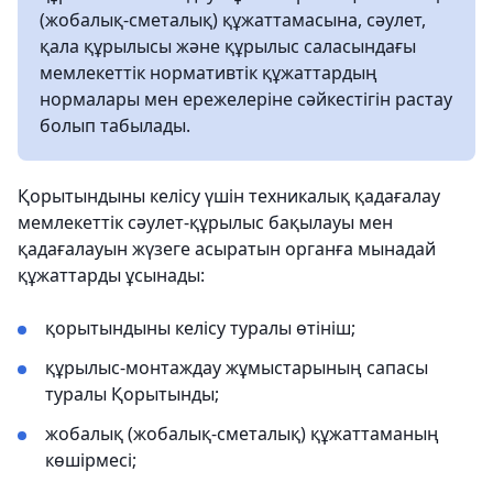
(жобалық-сметалық) құжаттамасына, сәулет,
қала құрылысы және құрылыс саласындағы
мемлекеттік нормативтік құжаттардың
нормалары мен ережелеріне сәйкестігін растау
болып табылады.
Қорытындыны келісу үшін техникалық қадағалау
мемлекеттік сәулет-құрылыс бақылауы мен
қадағалауын жүзеге асыратын органға мынадай
құжаттарды ұсынады:
қорытындыны келісу туралы өтініш;
құрылыс-монтаждау жұмыстарының сапасы
туралы Қорытынды;
жобалық (жобалық-сметалық) құжаттаманың
көшірмесі;