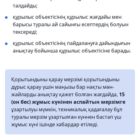
талдайды;
құрылыс объектісінің құрылыс жағдайы мен
барысы туралы ай сайынғы есептердің болуын
тексереді;
құрылыс объектісінің пайдалануға дайындығын
анықтау бойынша құрылыс объектісіне барады.
Қорытындыны қарау мерзімі қорытындыны
дұрыс қарау үшін маңызы бар нақты мән-
жайларды анықтау қажет болған жағдайда,
15
(он бес) жұмыс күнінен аспайтын мерзімге
ұзартылуы мүмкін, техникалық қадағалау бұл
туралы мерзім ұзартылған күннен бастап үш
жұмыс күні ішінде хабардар етіледі.