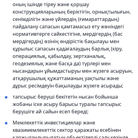
оның iшiнде тiреу және қоршау
конструкцияларының берiктiгін, орнықтылығын,
сенiмдiлiгiн және үйлердің (ғимараттардың)
пайдалану сапасын қамтамасыз ету жөнiндегi
нормативтерге сәйкестiгiне, мердiгердiң (бас
мердiгердiң) өзiнің өндiрiстiк бақылауы мен
құрылыс сапасын қадағалаудың барлық (кiру,
операциялық, қабылдау, зертханалық,
геодезиялық және басқа да) түрлерi мен
нысандарын ұйымдастыруы мен жүзеге асыруын,
атқарушылық құжаттаманың уақтылы және
дұрыс ресiмдеуiн бақылауды жүзеге асырады;
тапсырыс беруші бекітетін нысан бойынша
жобаны іске асыру барысы туралы тапсырыс
берушіге ай сайын есеп береді;
Мемлекеттік инвестициялар және
квазимемлекеттік сектор қаражаты есебінен
қаржыландырылатын объектілерді салу кезінде