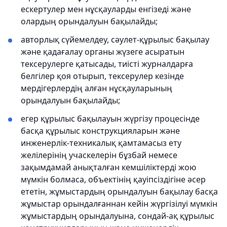
ескертулер мен нұсқауларды енгізеді және
олардың орындалуын бақылайды;
авторлық сүйемелдеу, сәулет-құрылыс бақылау
және қадағалау органы жүзеге асыратын
тексерулерге қатысады, тиісті журналдарға
белгілер қоя отырып, тексерулер кезінде
мердігерлердің алған нұсқауларының
орындалуын бақылайды;
егер құрылыс бақылауын жүргізу процесінде
басқа құрылыс конструкцияларын және
инженерлік-техникалық қамтамасыз ету
желілерінің учаскелерін бұзбай немесе
зақымдамай анықталған кемшіліктерді жою
мүмкін болмаса, объектінің қауіпсіздігіне әсер
ететін, жұмыстардың орындалуын бақылау басқа
жұмыстар орындалғаннан кейін жүргізілуі мүмкін
жұмыстардың орындалуына, сондай-ақ құрылыс