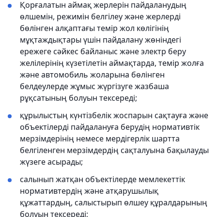
Қорғалатын аймақ жерлерін пайдаланудың
өлшемін, режимін белгілеу және жерлерді
бөлінген алқаптағы темір жол көлігінің
мұқтаждықтары үшін пайдалану жөніндегі
ережеге сәйкес байланыс және электр беру
желілерінің күзетілетін аймақтарда, темір жолға
және автомобиль жоларына бөлінген
белдеулерде жұмыс жүргізуге жазбаша
рұқсатының болуын тексереді;
құрылыстың күнтізбелік жоспарын сақтауға және
объектілерді пайдалануға берудің нормативтік
мерзімдерінің немесе мердігерлік шартта
белгіленген мерзімдердің сақталуына бақылауды
жүзеге асырады;
салынып жатқан объектілерде мемлекеттік
нормативтердің және атқарушылық
құжаттардың, салыстырып өлшеу құралдарының
болуын тексереді;