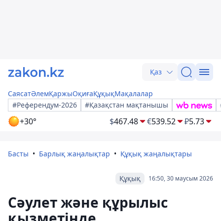
Қаз
Саясат
Әлем
Қаржы
Оқиға
Құқық
Мақалалар
#Референдум-2026
#Қазақстан мақтанышы
+30°
$
467.48
€
539.52
₽
5.73
Басты
Барлық жаңалықтар
Құқық жаңалықтары
Құқық
16:50, 30 маусым 2026
Сәулет және құрылыс
қызметінде