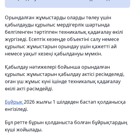
Орындалған жұмыстарды оларды төлеу үшін
қабылдауды құрылыс мердігерлік шартында
белгіленген тәртіппен техникалық қадағалау өкілі
жүргізеді. Есептік кезеңде объектіні салу немесе
құрылыс жұмыстарын орындау үшін қажетті ай
немесе уақыт кезеңі қабылдануы мүмкін.
Қабылдау нәтижелері бойынша орындалған
құрылыс жұмыстарын қабылдау актісі ресімделеді,
оған үш жұмыс күні ішінде техникалық қадағалау
өкілі акті рәсімдейді.
Бұйрық
2026 жылғы 1 шілдеден бастап қолданысқа
енгізіледі.
Бұл ретте бұрын қолданыста болған бұйрықтардың
күші жойылады.