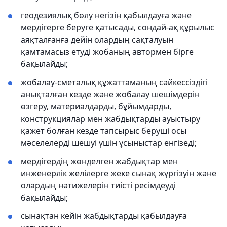
геодезиялық бөлу негізін қабылдауға және
мердігерге беруге қатысады, сондай-ақ құрылыс
аяқталғанға дейін олардың сақталуын
қамтамасыз етуді жобаның автормен бірге
бақылайды;
жобалау-сметалық құжаттаманың сәйкессіздігі
анықталған кезде және жобалау шешімдерін
өзгеру, материалдарды, бұйымдарды,
конструкциялар мен жабдықтарды ауыстыру
қажет болған кезде тапсырыс беруші осы
мәселелерді шешуі үшін ұсыныстар енгізеді;
мердігердің жөнделген жабдықтар мен
инженерлік желілерге жеке сынақ жүргізуін және
олардың нәтижелерін тиісті ресімдеуді
бақылайды;
сынақтан кейін жабдықтарды қабылдауға