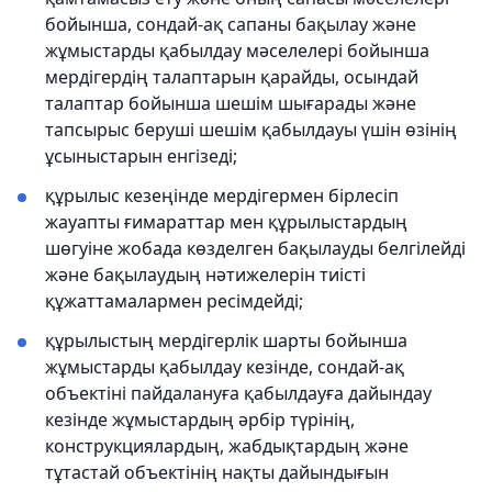
бойынша, сондай-ақ сапаны бақылау және
жұмыстарды қабылдау мәселелері бойынша
мердігердің талаптарын қарайды, осындай
талаптар бойынша шешім шығарады және
тапсырыс беруші шешім қабылдауы үшін өзінің
ұсыныстарын енгізеді;
құрылыс кезеңінде мердігермен бірлесіп
жауапты ғимараттар мен құрылыстардың
шөгуіне жобада көзделген бақылауды белгілейді
және бақылаудың нәтижелерін тиісті
құжаттамалармен ресімдейді;
құрылыстың мердігерлік шарты бойынша
жұмыстарды қабылдау кезінде, сондай-ақ
объектіні пайдалануға қабылдауға дайындау
кезінде жұмыстардың әрбір түрінің,
конструкциялардың, жабдықтардың және
тұтастай объектінің нақты дайындығын