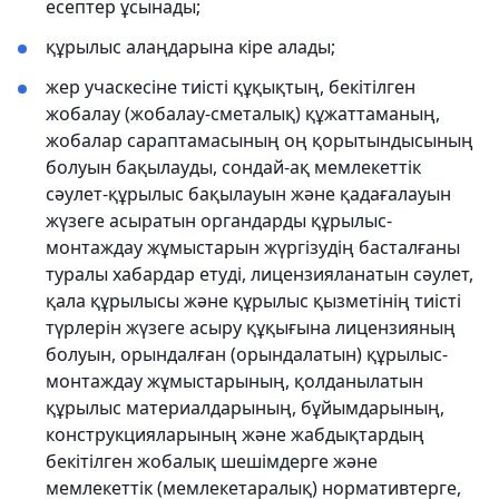
есептер ұсынады;
құрылыс алаңдарына кiре алады;
жер учаскесіне тиісті құқықтың, бекiтiлген
жобалау (жобалау-сметалық) құжаттаманың,
жобалар сараптамасының оң қорытындысының
болуын бақылауды, сондай-ақ мемлекеттік
сәулет-құрылыс бақылауын және қадағалауын
жүзеге асыратын органдарды құрылыс-
монтаждау жұмыстарын жүргізудің басталғаны
туралы хабардар етуді, лицензияланатын сәулет,
қала құрылысы және құрылыс қызметiнiң тиiстi
түрлерiн жүзеге асыру құқығына лицензияның
болуын, орындалған (орындалатын) құрылыс-
монтаждау жұмыстарының, қолданылатын
құрылыс материалдарының, бұйымдарының,
конструкцияларының және жабдықтардың
бекiтiлген жобалық шешiмдерге және
мемлекеттiк (мемлекетаралық) нормативтерге,