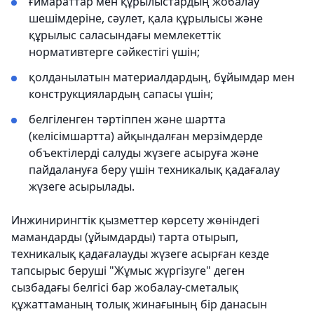
ғимараттар мен құрылыстардың жобалау
шешімдеріне, сәулет, қала құрылысы және
құрылыс саласындағы мемлекеттік
нормативтерге сәйкестігі үшін;
қолданылатын материалдардың, бұйымдар мен
конструкциялардың сапасы үшін;
белгіленген тәртіппен және шартта
(келісімшартта) айқындалған мерзімдерде
объектілерді салуды жүзеге асыруға және
пайдалануға беру үшін техникалық қадағалау
жүзеге асырылады.
Инжинирингтік қызметтер көрсету жөніндегі
мамандарды (ұйымдарды) тарта отырып,
техникалық қадағалауды жүзеге асырған кезде
тапсырыс беруші "Жұмыс жүргізуге" деген
сызбадағы белгісі бар жобалау-сметалық
құжаттаманың толық жинағының бір данасын