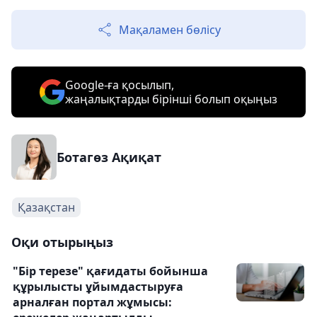
Мақаламен бөлісу
Google-ға қосылып,
жаңалықтарды бірінші болып оқыңыз
Ботагөз Ақиқат
Қазақстан
Оқи отырыңыз
"Бір терезе" қағидаты бойынша
құрылысты ұйымдастыруға
арналған портал жұмысы: