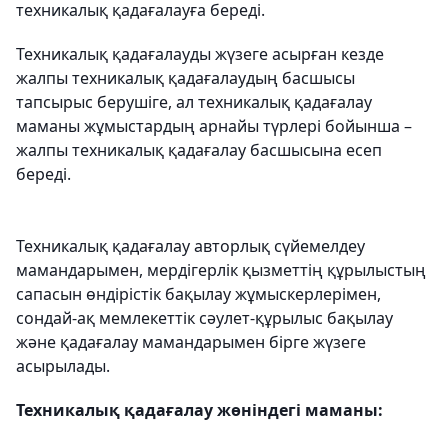
техникалық қадағалауға береді.
Техникалық қадағалауды жүзеге асырған кезде
жалпы техникалық қадағалаудың басшысы
тапсырыс берушіге, ал техникалық қадағалау
маманы жұмыстардың арнайы түрлері бойынша –
жалпы техникалық қадағалау басшысына есеп
береді.
Техникалық қадағалау авторлық сүйемелдеу
мамандарымен, мердігерлік қызметтің құрылыстың
сапасын өндірістік бақылау жұмыскерлерімен,
сондай-ақ мемлекеттік сәулет-құрылыс бақылау
және қадағалау мамандарымен бірге жүзеге
асырылады.
Техникалық қадағалау жөніндегі маманы: