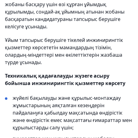
жобаны басқару үшін өзі құрған ұйымдық
құрылымды, сондай-ақ ұйымның атынан жобаны
басқаратын кандидатураны тапсырыс берушіге
келісуге ұсынады.
Ұйым тапсырыс берушіге тікелей инжинирингтік
қызметтер көрсететін мамандардың тізімін,
олардың-міндеттері мен өкілеттіктерін жазбаша
түрде ұсынады.
Техникалық қадағалауды жүзеге асыру
бойынша инжинирингтік қызметтер көрсету
жүйелі бақылауды және құрылыс-монтаждау
жұмыстарының аяқталған кезеңдерін
пайдалануға қабылдау мақсатында өндірістік
және өндірістік емес мақсаттағы ғимараттар мен
құрылыстарды салу үшін;