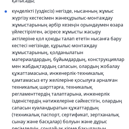
қатысады;
күнделікті (үздіксіз) негізде, нысанның жұмыс
жүргізу кестесімен жәнеқұрылыс-монтаждау
жұмыстарының әрбір кезеңін орындаумен өзара
үйлестірілген, әсіресе жұмысты жасыру
актілеріне қол қоюды талап ететін нысанға бару
кестесі негізінде, құрылыс-монтаждау
жұмыстарының, қолданылатын
материалдардың, бұйымдардың, конструкциялар
мен жабдықтардың сапасын, олардың жобалау
құжаттамасына, инженерлік-техникалық
қамтамасыз ету желілеріне қосылуға арналған
техникалық шарттарға, техникалық
регламенттердің талаптарына, инженерлік
ізденістердің нәтижелеріне сәйкестігін, олардың
сапасын куәландыратын құжаттардың
(техникалық паспорт, сертификат, зертханалық
сынау және басқалар) болуын және дұрыс
ресімделуін, сондай-ақ кірме бақылаудың