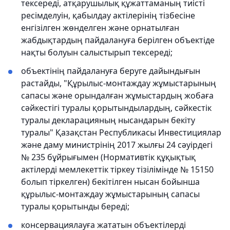
тексереді, атқарушылық құжаттаманың тиісті
ресімделуін, қабылдау актілерінің тізбесіне
енгізілген жөнделген және орнатылған
жабдықтардың пайдалануға берілген объектіде
нақты болуын салыстырып тексереді;
объектінің пайдалануға беруге дайындығын
растайды, "Құрылыс-монтаждау жұмыстарының
сапасы және орындалған жұмыстардың жобаға
сәйкестігі туралы қорытындылардың, сәйкестік
туралы декларацияның нысандарын бекіту
туралы" Қазақстан Республикасы Инвестициялар
және даму министрінің 2017 жылғы 24 сәуірдегі
№ 235 бұйрығымен (Нормативтік құқықтық
актілерді мемлекеттік тіркеу тізілімінде № 15150
болып тіркелген) бекітілген нысан бойынша
құрылыс-монтаждау жұмыстарының сапасы
туралы қорытынды береді;
консервациялауға жататын объектілерді