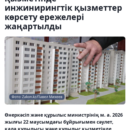
инжинирингтік қызметтер
көрсету ережелері
жаңартылды
Фото: Zakon.kz/Павел Михеев
Өнеркәсіп және құрылыс министрінің м. а. 2026
жылғы 22 маусымдағы бұйрығымен сәулет,
қала құрылысы және құрылыс қызметінде