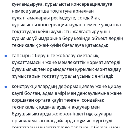
куәландыруға, құрылысты консервациялауға
немесе уақытша тоқтатуға арналған
құжаттамаларды ресімдеуге, сондай-ақ
құрылысты консервациялаудан немесе уақытша
тоқтатудан кейін жұмысты жалғастыру үшін
құрылыс ұйымдарына беру кезінде объектілердің
техникалық жай-күйін бағалауға қатысады;
тапсырыс берушіге жобалау-сметалық
құжаттамасын және мемлекеттік нормативтерді
бұзушылықпен орындалған құрылыс-монтаждау
жұмыстарын тоқтату туралы ұсыныс енгізеді;
конструкциялардың деформациялау және қирау
қаупі болған, адам өмiрi мен денсаулығына және
қоршаған ортаға қауiп төнген, сондай-ақ
техникалық қадағалаудың ақаулар мен
бұзушылықтарды жою жөніндегі нұсқаулары
орындалмаған жағдайларда жұмыс жүргізуді
тоқтатады (міндетті түрде тапсырыс беруші мен