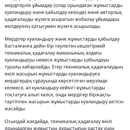
мердігерлік ұйымдар (олар орындаған жұмыстарды
куәландыру және қабылдау кезінде) және авторлық
қадағалауды жүзеге асыратын жобалау ұйымдары
өкілдерінің қатысумен жүзеге асырылады.
Мердігер куәландыру және жұмыстарды қабылдау
басталғанға дейін бір тәуліктен кешіктірмей
техникалық қадағалау маманының алдағы
куәландыруы немесе жұмыстарды қабылдауы
туралы хабарлайды. Егер техникалық қадағалаудың
өкілі жасырын жұмыстарды куәландыруға
мердігердің сұрауында көрсетілген мерзімде
келмесе, ал куәландыру кейінгі жұмыстарды
тоқтатуға алып келсе, онда мердігер біржақты
тәртіппен жасырын жұмыстарды куәландыру актісін
жасайды.
Осындай жағдайда, техникалық қадағалау өкілі
орындалған жұмыстың дұрыстығын растау үшін