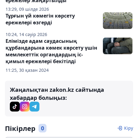
ережелер жаңартылды
13:29, 09 шілде 2026
Тұрғын үй көмегін көрсету
ережелері өзгерді
10:24, 14 сәуір 2026
Елімізде адам саудасының
құрбандарына көмек көрсету үшін
мемлекеттік органдардың іс-
қимыл ережелері бекітілді
11:25, 30 қазан 2024
Жаңалықтан zakon.kz сайтында
хабардар болыңыз:
Пікірлер
0
Кіру