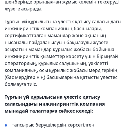
шеңберінде орындалған жұмыс көлемін тексеруді
жүзеге асырады.
Тұрғын үй құрылысына үлестік қатысу саласындағы
инжинирингтік компанияның басшылары,
сертификатталған мамандар және ақшаның
нысаналы пайдаланылуын бақылауды жүзеге
асыратын мамандар құрылыс жобасы бойынша
инжинирингтік қызметтер көрсету үшін Бірыңғай
оператордың, құрылыс салушының, уәкілетті
компанияның, осы құрылыс жобасы мердігерінің
(бас мердігерінің) басшыларына қатысты үлестес
болмауға тиіс.
Тұрғын үй құрылысына үлестік қатысу
саласындағы инжинирингтік компания
мынадай талаптарға сәйкес келеді:
тапсырыс берушілердің көрсетілген