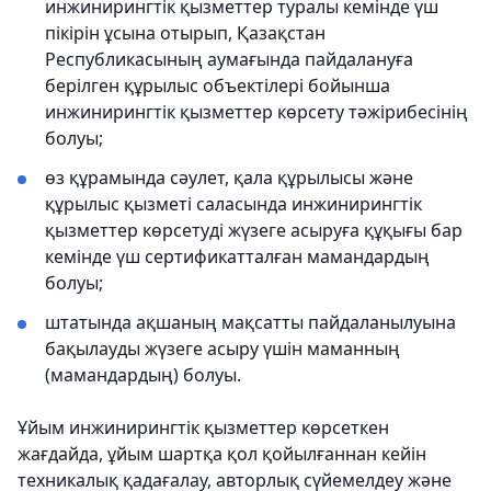
инжинирингтік қызметтер туралы кемінде үш
пікірін ұсына отырып, Қазақстан
Республикасының аумағында пайдалануға
берілген құрылыс объектілері бойынша
инжинирингтік қызметтер көрсету тәжірибесінің
болуы;
өз құрамында сәулет, қала құрылысы және
құрылыс қызметі саласында инжинирингтік
қызметтер көрсетуді жүзеге асыруға құқығы бар
кемінде үш сертификатталған мамандардың
болуы;
штатында ақшаның мақсатты пайдаланылуына
бақылауды жүзеге асыру үшін маманның
(мамандардың) болуы.
Ұйым инжинирингтік қызметтер көрсеткен
жағдайда, ұйым шартқа қол қойылғаннан кейін
техникалық қадағалау, авторлық сүйемелдеу және