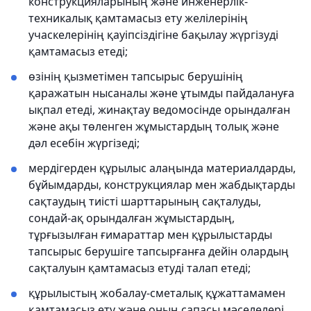
конструкцияларының және инженерлік-
техникалық қамтамасыз ету желілерінің
учаскелерінің қауіпсіздігіне бақылау жүргізуді
қамтамасыз етеді;
өзінің қызметімен тапсырыс берушінің
қаражатын нысаналы және ұтымды пайдалануға
ықпал етеді, жинақтау ведомосінде орындалған
және ақы төленген жұмыстардың толық және
дәл есебін жүргізеді;
мердігерден құрылыс алаңында материалдарды,
бұйымдарды, конструкциялар мен жабдықтарды
сақтаудың тиісті шарттарының сақталуды,
сондай-ақ орындалған жұмыстардың,
тұрғызылған ғимараттар мен құрылыстарды
тапсырыс берушіге тапсырғанға дейін олардың
сақталуын қамтамасыз етуді талап етеді;
құрылыстың жобалау-сметалық құжаттамамен
қамтамасыз ету және оның сапасы мәселелері