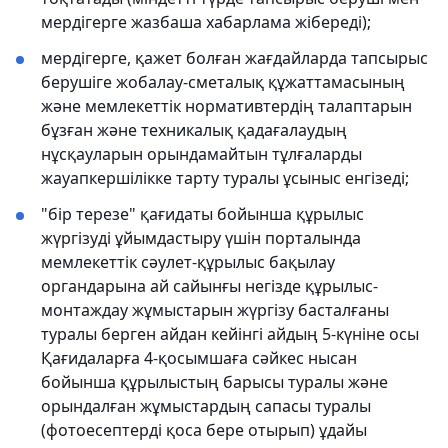
мердігерге жазбаша хабарлама жібереді);
мердігерге, қажет болған жағдайларда тапсырыс
берушіге жобалау-сметалық құжаттамасының
және мемлекеттік нормативтердің талаптарын
бұзған және техникалық қадағалаудың
нұсқауларын орындамайтын тұлғаларды
жауапкершілікке тарту туралы ұсыныс енгізеді;
"бір терезе" қағидаты бойынша құрылыс
жүргізуді ұйымдастыру үшін порталында
мемлекеттік сәулет-құрылыс бақылау
органдарына ай сайынғы негізде құрылыс-
монтаждау жұмыстарын жүргізу басталғаны
туралы берген айдан кейінгі айдың 5-күніне осы
Қағидаларға 4-қосымшаға сәйкес нысан
бойынша құрылыстың барысы туралы және
орындалған жұмыстардың сапасы туралы
(фотоесептерді қоса бере отырып) ұдайы