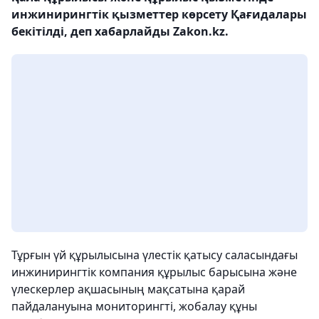
инжинирингтік қызметтер көрсету Қағидалары
бекітілді, деп хабарлайды Zakon.kz.
Тұрғын үй құрылысына үлестік қатысу саласындағы
инжинирингтік компания құрылыс барысына және
үлескерлер ақшасының мақсатына қарай
пайдалануына мониторингті, жобалау құны