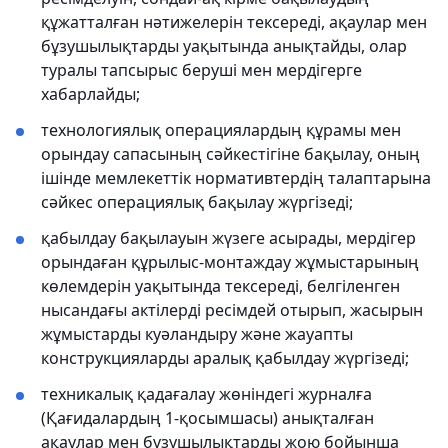
құжатталған нәтижелерін тексереді, ақаулар мен
бұзушылықтарды уақытында анықтайды, олар
туралы тапсырыс беруші мен мердігерге
хабарлайды;
технологиялық операциялардың құрамы мен
орындау сапасының сәйкестігіне бақылау, оның
ішінде мемлекеттік нормативтердің талаптарына
сәйкес операциялық бақылау жүргізеді;
қабылдау бақылауын жүзеге асырады, мердігер
орындаған құрылыс-монтаждау жұмыстарының
көлемдерін уақытында тексереді, белгіленген
нысандағы актілерді ресімдей отырып, жасырын
жұмыстарды куәландыру және жауапты
конструкцияларды аралық қабылдау жүргізеді;
техникалық қадағалау жөніндегі журналға
(Қағидалардың 1-қосымшасы) анықталған
ақаулар мен бұзушылықтарды жою бойынша