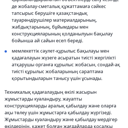
де жобалау-сметалық құжаттамаға сәйкес
тапсырыс берушіге қазақстандық
тауарөндірушілер материалдарының,
жабдықтарының, бұйымдары мен
конструкцияларының қолданылуын бақылау
бойынша ай сайын есеп береді.
мемлекеттік сәулет-құрылыс бақылауы мен
қадағалауын жүзеге асыратын тиісті жергілікті
атқарушы органға құрылыс жобасын, сондай-ақ
тиісті құрылыс жобаларының сараптама
қорытындыларын танысу үшін ұсынады.
Техникалық қадағалаудың өкілі жасырын
жұмыстарды куәландыру, жауапты
конструкцияларды аралық қабылдау және оларға
ақы төлеу үшін жұмыстарға қабылдау жүргізеді.
Жұмыстарды куәландыру және қабылдау мердігер
өкілдерінің, қажет болған жағдайларда қосалқы