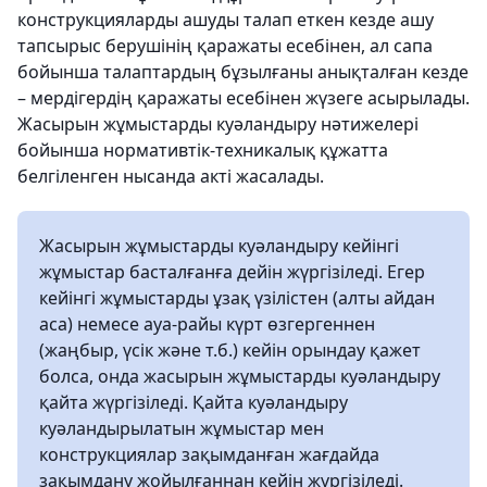
конструкцияларды ашуды талап еткен кезде ашу
тапсырыс берушінің қаражаты есебінен, ал сапа
бойынша талаптардың бұзылғаны анықталған кезде
– мердігердің қаражаты есебінен жүзеге асырылады.
Жасырын жұмыстарды куәландыру нәтижелері
бойынша нормативтік-техникалық құжатта
белгіленген нысанда акті жасалады.
Жасырын жұмыстарды куәландыру кейінгі
жұмыстар басталғанға дейін жүргізіледі. Егер
кейінгі жұмыстарды ұзақ үзілістен (алты айдан
аса) немесе ауа-райы күрт өзгергеннен
(жаңбыр, үсік және т.б.) кейін орындау қажет
болса, онда жасырын жұмыстарды куәландыру
қайта жүргізіледі. Қайта куәландыру
куәландырылатын жұмыстар мен
конструкциялар зақымданған жағдайда
зақымдану жойылғаннан кейін жүргізіледі.