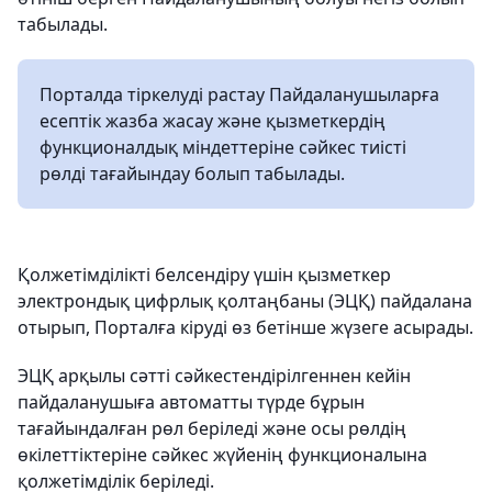
табылады.
Порталда тіркелуді растау Пайдаланушыларға
есептік жазба жасау және қызметкердің
функционалдық міндеттеріне сәйкес тиісті
рөлді тағайындау болып табылады.
Қолжетімділікті белсендіру үшін қызметкер
электрондық цифрлық қолтаңбаны (ЭЦҚ) пайдалана
отырып, Порталға кіруді өз бетінше жүзеге асырады.
ЭЦҚ арқылы сәтті сәйкестендірілгеннен кейін
пайдаланушыға автоматты түрде бұрын
тағайындалған рөл беріледі және осы рөлдің
өкілеттіктеріне сәйкес жүйенің функционалына
қолжетімділік беріледі.