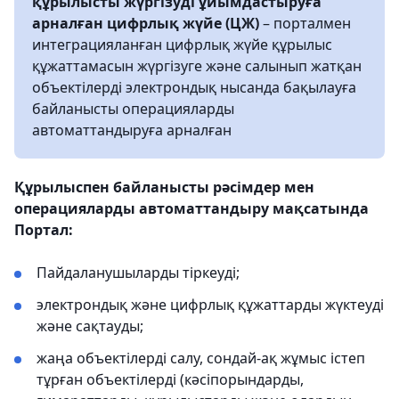
құрылысты жүргізуді ұйымдастыруға
арналған цифрлық жүйе (ЦЖ)
– порталмен
интеграцияланған цифрлық жүйе құрылыс
құжаттамасын жүргізуге және салынып жатқан
объектілерді электрондық нысанда бақылауға
байланысты операцияларды
автоматтандыруға арналған
Құрылыспен байланысты рәсімдер мен
операцияларды автоматтандыру мақсатында
Портал:
Пайдаланушыларды тіркеуді;
электрондық және цифрлық құжаттарды жүктеуді
және сақтауды;
жаңа объектілерді салу, сондай-ақ жұмыс істеп
тұрған объектілерді (кәсіпорындарды,