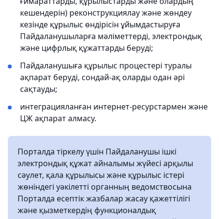
ғимараттарды, құрылыстарды және олардың
кешендерін) реконструкциялау және жөндеу
кезінде құрылыс өндірісін ұйымдастыруға
Пайдаланушыларға мәліметтерді, электрондық
және цифрлық құжаттарды беруді;
Пайдаланушыға құрылыс процестері туралы
ақпарат беруді, сондай-ақ оларды одан әрі
сақтауды;
интеграцияланған интернет-ресурстармен және
ЦЖ ақпарат алмасу.
Порталда тіркелу үшін Пайдаланушы ішкі
электрондық құжат айналымы жүйесі арқылы
сәулет, қала құрылысы және құрылыс істері
жөніндегі уәкілетті органның ведомствосына
Порталда есептік жазбалар жасау қажеттілігі
және қызметкердің функционалдық