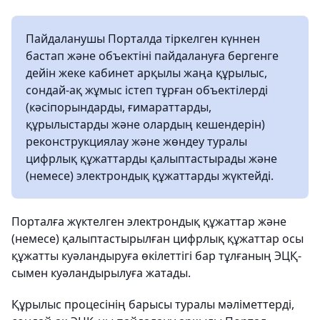
Пайдаланушы Порталда тіркелген күннен
бастап және объектіні пайдалануға бергенге
дейін жеке кабинет арқылы жаңа құрылыс,
сондай-ақ жұмыс істеп тұрған объектілерді
(кәсіпорындарды, ғимараттарды,
құрылыстарды және олардың кешендерін)
реконструкциялау және жөндеу туралы
цифрлық құжаттарды қалыптастырады және
(немесе) электрондық құжаттарды жүктейді.
Порталға жүктелген электрондық құжаттар және
(немесе) қалыптастырылған цифрлық құжаттар осы
құжатты куәландыруға өкілеттігі бар тұлғаның ЭЦҚ-
сымен куәландырылуға жатады.
Құрылыс процесінің барысы туралы мәліметтерді,