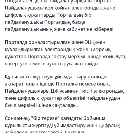
сондай-ақ ЭЦҚ-ны пайдалану арқылы Портал
Пайдаланушысы қол қойған электрондық және
цифрлық құжаттарды Порталдың бір
пайдаланушысы Порталдың басқа
пайдаланушысының жеке кабинетіне жібереді.
Порталда орналастырылған және ЭЦҚ-мен
куәландырылған электрондық және цифрлық
құжаттар Порталда сақтау мерзімі ішінде жойылуға,
өзгертуге немесе ауыстыруға жатпайды.
Құрылысты жүргізуді ұйымдастыру жөніндегі
ақпарат, оның ішінде Порталға немесе оның
Пайдаланушылары ЦЖ ұсынған тиісті электрондық
және цифрлық құжаттар объектіні пайдаланудың
бүкіл мерзімі ішінде сақталады.
Сондай-ақ, "бір терезе" қағидаты бойынша
құрылысты жүргізуді ұйымдастыру үшін цифрлық
жүйелерді жүргізу тәртібі бекітілді.