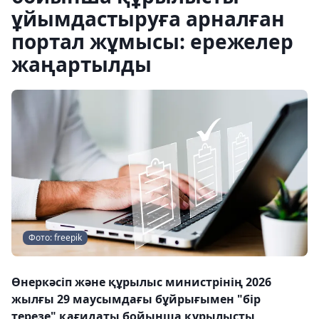
ұйымдастыруға арналған
портал жұмысы: ережелер
жаңартылды
Фото: freepik
Өнеркәсіп және құрылыс министрінің 2026
жылғы 29 маусымдағы бұйрығымен "бір
терезе" қағидаты бойынша құрылысты