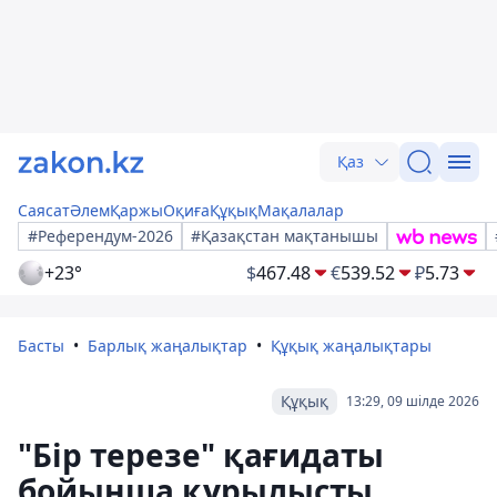
Қаз
Саясат
Әлем
Қаржы
Оқиға
Құқық
Мақалалар
#Референдум-2026
#Қазақстан мақтанышы
+23°
$
467.48
€
539.52
₽
5.73
Басты
Барлық жаңалықтар
Құқық жаңалықтары
Құқық
13:29, 09 шілде 2026
"Бір терезе" қағидаты
бойынша құрылысты