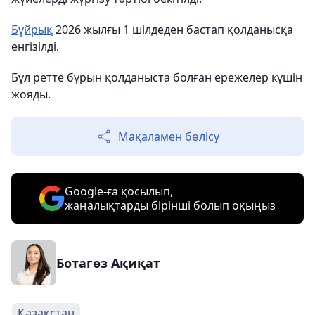
Бұйрық
2026 жылғы 1 шілдеден бастап қолданысқа
енгізілді.
Бұл ретте бұрын қолданыста болған ережелер күшін
жояды.
Мақаламен бөлісу
Google-ға қосылып,
жаңалықтарды бірінші болып оқыңыз
Ботагөз Ақиқат
Қазақстан