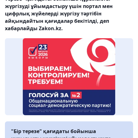
жүргізуді ұйымдастыру үшін портал мен
цифрлық жүйелерді жүргізу тәртібін
айқындайтын қағидалар бекітілді, деп
хабарлайды Zakon.kz.
"Бір терезе" қағидаты бойынша