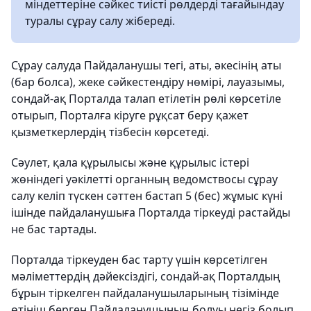
міндеттеріне сәйкес тиісті рөлдерді тағайындау
туралы сұрау салу жібереді.
Сұрау салуда Пайдаланушы тегі, аты, әкесінің аты
(бар болса), жеке сәйкестендіру нөмірі, лауазымы,
сондай-ақ Порталда талап етілетін рөлі көрсетіле
отырып, Порталға кіруге рұқсат беру қажет
қызметкерлердің тізбесін көрсетеді.
Сәулет, қала құрылысы және құрылыс істері
жөніндегі уәкілетті органның ведомствосы сұрау
салу келіп түскен сәттен бастап 5 (бес) жұмыс күні
ішінде пайдаланушыға Порталда тіркеуді растайды
не бас тартады.
Порталда тіркеуден бас тарту үшін көрсетілген
мәліметтердің дәйексіздігі, сондай-ақ Порталдың
бұрын тіркелген пайдаланушыларының тізімінде
өтініш берген Пайдаланушының болуы негіз болып