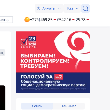
Алматы
Қаз
+27°
$
469.85
€
542.16
₽
5.78
алтері
ық
Соңғы
Танымал