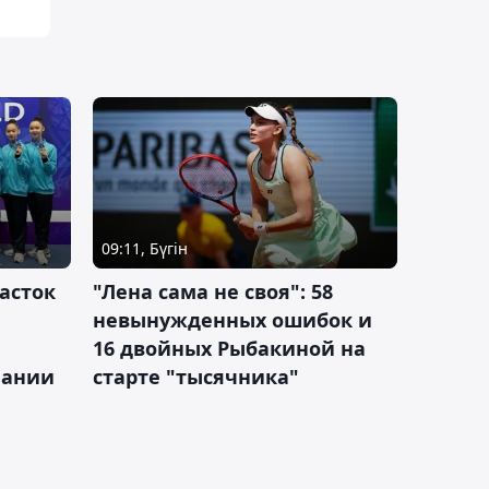
09:11, Бүгін
асток
"Лена сама не своя": 58
невынужденных ошибок и
16 двойных Рыбакиной на
мании
старте "тысячника"