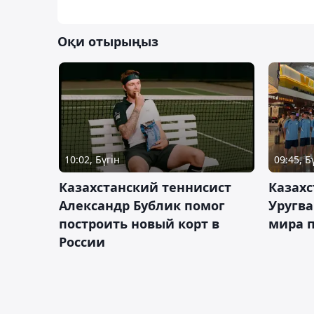
Оқи отырыңыз
10:02, Бүгін
09:45, Б
Казахстанский теннисист
Казахс
Александр Бублик помог
Уругв
построить новый корт в
мира п
России