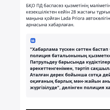
БҚО ПД баспасөз қызметінің мәліметін
кезекшіліктен кейін 28 жастағы тұрғ
маңына қойған Lada Priora автокөлігі
арнасына хабарлаған.
"Хабарлама түскен сәттен бастап
полиция батальонының қызметкерл
Патрульдеу барысында күдіктілер
әрекеттенгенімен, тәртіп сақшыла
Аталған дерек бойынша сотқа дейі
оқиғаның барлық мән-жайын анық
жүргізілуде", делінген полиция 