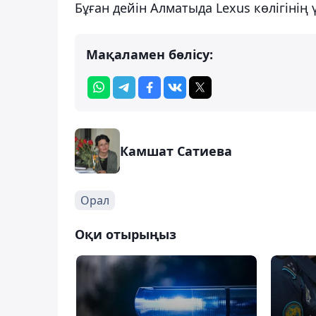
Бұған дейін Алматыда Lexus көлігінің
Мақаламен бөлісу:
Камшат Сатиева
Орал
Оқи отырыңыз