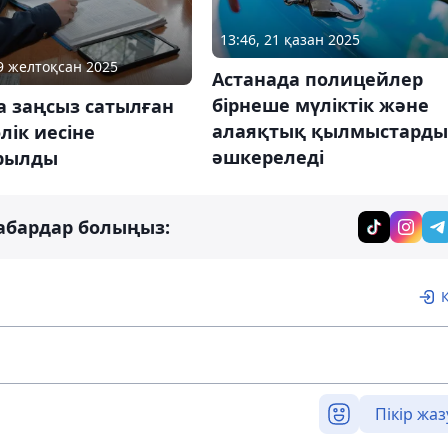
13:46, 21 қазан 2025
19 желтоқсан 2025
Астанада полицейлер
бірнеше мүліктік және
а заңсыз сатылған
алаяқтық қылмыстарды
лік иесіне
әшкереледі
рылды
абардар болыңыз:
Пікір жаз