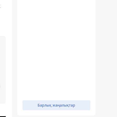
к
і
Барлық жаңалықтар