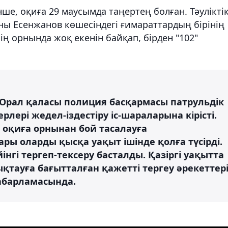
ше, оқиға 29 маусымда таңертең болған. Тәулікті
ыны Есенжанов көшесіндегі ғимараттардың бірінің
нің орнында жоқ екенін байқап, бірден "102"
 Орал қаласы полиция басқармасы патрульдік
ері жедел-іздестіру іс-шараларына кірісті.
 оқиға орнынан бой тасалауға
ры оларды қысқа уақыт ішінде қолға түсірді.
нгі тергеп-тексеру басталды. Қазіргі уақытта
тауға бағытталған қажетті тергеу әрекеттер
хабарламасында.