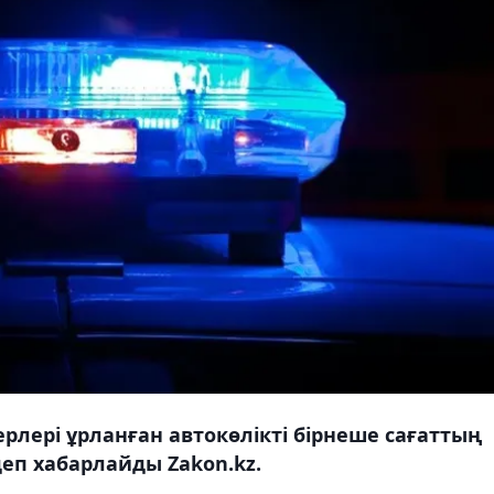
лері ұрланған автокөлікті бірнеше сағаттың
 деп хабарлайды Zakon.kz.