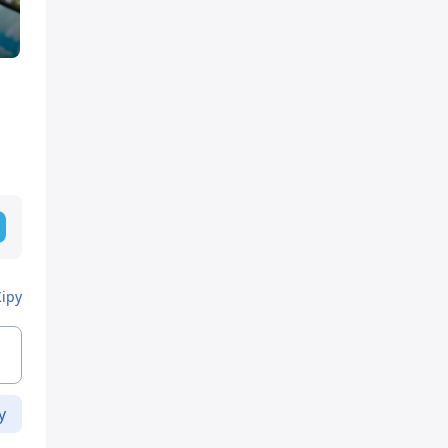
Кіру
у