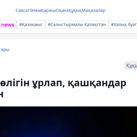
Саясат
Әлем
Қаржы
Оқиға
Құқық
Мақалалар
#Қазақмыс
#Салыстырмалы Қазақстан
#Халық бухг
тары
Құқ
көлігін ұрлап, қашқандар
н