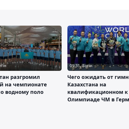
үгін
09:31, Бүгін
тан разгромил
Чего ожидать от гимн
ай на чемпионате
Казахстана на
о водному поло
квалификационном к
Олимпиаде ЧМ в Гер