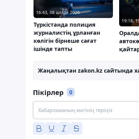
16:43, 08 шілде 2026
19:18, 
Түркістанда полиция
журналистің ұрланған
Оралд
көлігін бірнеше сағат
автокө
ішінде тапты
қайта
Жаңалықтан zakon.kz сайтында х
Пікірлер
0