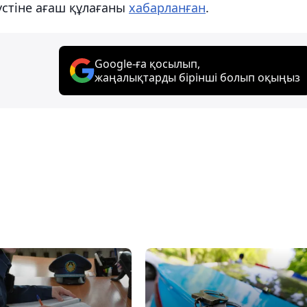
 үстіне ағаш құлағаны
хабарланған
.
Google-ға қосылып,
жаңалықтарды бірінші болып оқыңыз