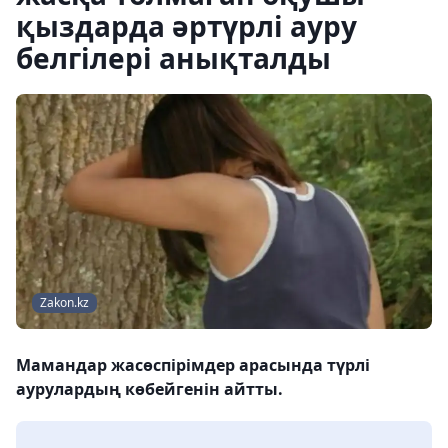
қыздарда әртүрлі ауру
белгілері анықталды
Zakon.kz
Мамандар жасөспірімдер арасында түрлі
аурулардың көбейгенін айтты.