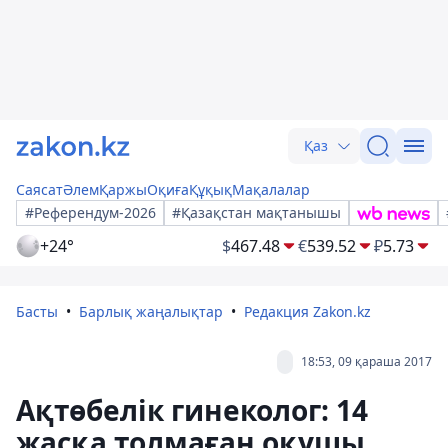
Қаз
Саясат
Әлем
Қаржы
Оқиға
Құқық
Мақалалар
#Референдум-2026
#Қазақстан мақтанышы
+24°
$
467.48
€
539.52
₽
5.73
Басты
Барлық жаңалықтар
Редакция Zakon.kz
18:53, 09 қараша 2017
Ақтөбелік гинеколог: 14
жасқа толмаған оқушы