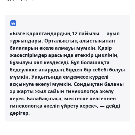
«Бізге қаралғандардың 12 пайызы — ауыл
тұрғындары. Орталықтың алыстығынан
балаларын әкеле алмауы мүмкін. Қазір
жасөспірімдер арасында етеккір циклінің
бұзылуы көп кездеседі. Бұл болашақта
бедеулікке апарудың бірден бір себебі болуы
мүмкін. Уақытында емдемесе күрделі
асқынуға әкелуі мүмкін. Сондықтан баланы
әр жарты жыл сайын гинекологқа әкелу
керек. Балабақшаға, мектепке келгеннен
гинекологқа әкеліп үйрету керек», — дейді
дәрігер.