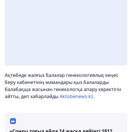
Ақтөбеде жалғыз балалар гинекологиялық кеңес
беру кабинетінің мамандары қыз балаларды
балабақша жасынан гинекологқа апару керектігін
айтты, деп хабарлайды
Aktobenews.kz
.
«Соңғы тоғыз айда 14 жасқа дейінгі 1812