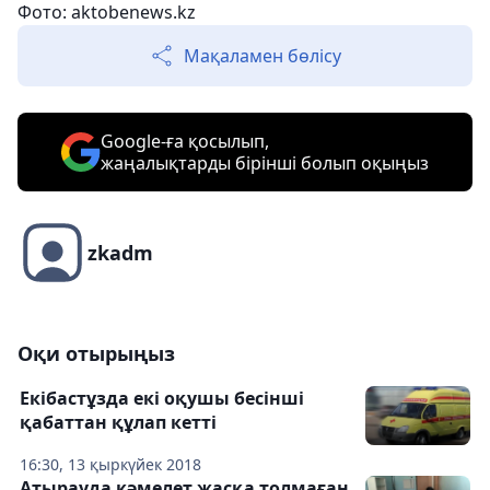
Фото: aktobenews.kz
Мақаламен бөлісу
Google-ға қосылып,
жаңалықтарды бірінші болып оқыңыз
zkadm
Оқи отырыңыз
Екібастұзда екі оқушы бесінші
қабаттан құлап кетті
16:30, 13 қыркүйек 2018
Атырауда кәмелет жасқа толмаған