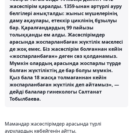
жасөспірім қаралды. 1359-ынан әртүрлі ауру
белгілері анықталды: жыныс мүшелерінің
даму ақаулары, етеккір циклінің бұзылуы
бар. Қаралғандардың 99 пайызы
толыққанды ем алды. Жасөспірімдер
арасында жоспарланбаған жүктілік мәселесі
де жоқ емес. Біз жасөспірім болғаннан кейін
«жоспарланбаған» деген сөз қолданамыз.
Мүмкін олардың арасында жоспарлы түрде
болған жүктіліктің де бар болуы мүмкін.
Қыз бала 18 жасқа толмағаннан кейін
жоспарланбаған жүктілік деп айтамыз», —
дейді балалар гинекологы Салтанат
Тобылбаева.
Мамандар жасөспірімдер арасында түрлі
аурулардың көбейгенін айтты.