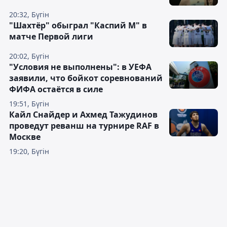
20:32, Бүгін
"Шахтёр" обыграл "Каспий М" в
матче Первой лиги
20:02, Бүгін
"Условия не выполнены": в УЕФА
заявили, что бойкот соревнований
ФИФА остаётся в силе
19:51, Бүгін
Кайл Снайдер и Ахмед Тажудинов
проведут реванш на турнире RAF в
Москве
19:20, Бүгін