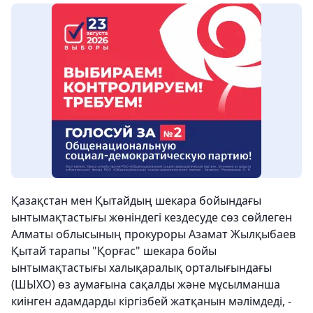
Қазақстан мен Қытайдың шекара бойындағы
ынтымақтастығы жөніндегі кездесуде сөз сөйлеген
Алматы облысының прокуроры Азамат Жылқыбаев
Қытай тарапы "Қорғас" шекара бойы
ынтымақтастығы халықаралық орталығындағы
(ШЫХО) өз аумағына сақалды және мұсылманша
киінген адамдарды кіргізбей жатқанын мәлімдеді, -