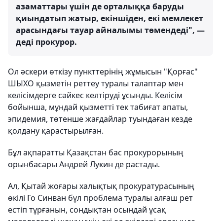
азаматтары үшін де орталыққа баруды
қиындатып жатыр, екіншіден, екі мемлекет
арасындағы тауар айналымы төмендеді", —
деді прокурор.
Ол әскери өткізу пункттерінің жұмысын "Қорғас"
ШЫХО қызметін реттеу туралы талаптар мен
келісімдерге сәйкес келтіруді ұсынды. Келісім
бойынша, мұндай қызметті тек табиғат апаты,
эпидемия, төтенше жағдайлар туындаған кезде
қолдану қарастырылған.
Бұл ақпаратты Қазақстан бас прокурорының
орынбасары Андрей Лукин де растады.
Ал, Қытай жоғары халықтық прокуратурасының
өкілі Го Синван бұл проблема туралы алғаш рет
естіп тұрғанын, сондықтан осындай ұсақ