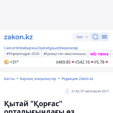
Қаз
Саясат
Әлем
Қаржы
Оқиға
Құқық
Мақалалар
#Референдум-2026
#Қазақстан мақтанышы
+31°
$
469.85
€
542.16
₽
5.78
Басты
Барлық жаңалықтар
Редакция Zakon.kz
21:42, 07 желтоқсан 2017
Қытай "Қорғас"
орталығындағы өз