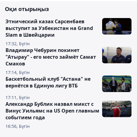
Оқи отырыңыз
Этнический казах Сарсенбаев
выступит за Узбекистан на Grand
Slam в Швейцарии
17:32, Бүгін
Владимир Чебурин покинет
"Атырау" - его место займёт Самат
Смаков
17:14, Бүгін
Баскетбольный клуб "Астана" не
вернётся в Единую лигу ВТБ
17:11, Бүгін
Александр Бублик назвал микст с
Винус Уильямс на US Open главным
событием года
16:56, Бүгін