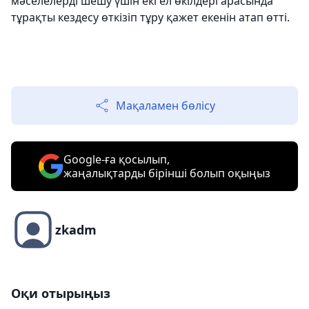
мәселелерді шешу үшін екі ел өкілдері арасында
тұрақты кездесу өткізіп тұру қажет екенін атап өтті.
Мақаламен бөлісу
Google-ға қосылып,
жаңалықтарды бірінші болып оқыңыз
zkadm
Оқи отырыңыз