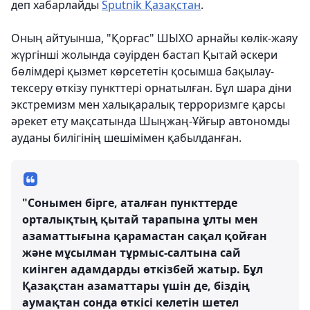
деп хабарлайды
Sputnik Қазақстан
.
Оның айтуынша, "Қорғас" ШЫХО арнайы көлік-жаяу
жүргінші жолында сәуірден бастап Қытай әскери
бөлімдері қызмет көрсететін қосымша бақылау-
тексеру өткізу пункттері орнатылған. Бұл шара діни
экстремизм мен халықаралық терроризмге қарсы
әрекет ету мақсатында Шыңжаң-Ұйғыр автономды
ауданы билігінің шешімімен қабылданған.
"Сонымен бірге, аталған пункттерде
орталықтың қытай тарапына ұлты мен
азаматтығына қарамастан сақал қойған
және мұсылман тұрмыс-салтына сай
киінген адамдарды өткізбей жатыр. Бұл
Қазақстан азаматтары үшін де, біздің
аумақтан сонда өткісі келетін шетел