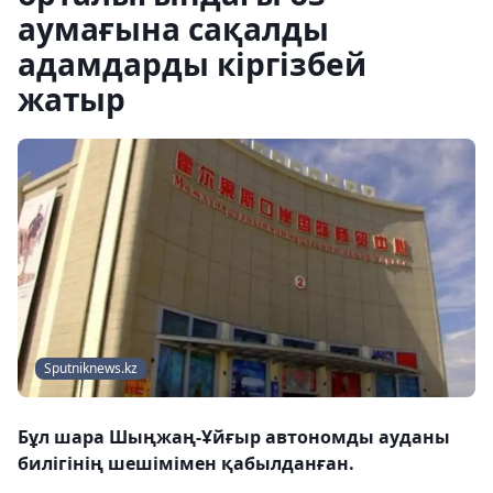
аумағына сақалды
адамдарды кіргізбей
жатыр
Sputniknews.kz
Бұл шара Шыңжаң-Ұйғыр автономды ауданы
билігінің шешімімен қабылданған.