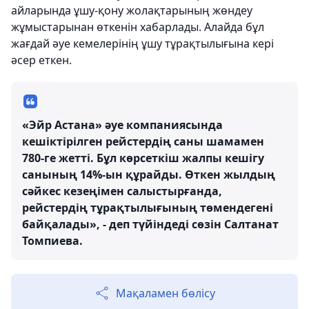
айларында ұшу-қону жолақтарының жөндеу
жұмыстарынан өткенін хабарлады. Алайда бұл
жағдай әуе кемелерінің ұшу тұрақтылығына кері
әсер еткен.
«Эйр Астана» әуе компаниясында
кешіктірілген рейстердің саны шамамен
780-ге жетті. Бұл көрсеткіш жалпы кешігу
санының 14%-ын құрайды. Өткен жылдың
сәйкес кезеңімен салыстырғанда,
рейстердің тұрақтылығының төмендегені
байқалады», - деп түйіндеді сөзін Салтанат
Томпиева.
Мақаламен бөлісу