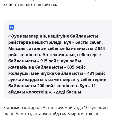
себепті кешігетінін айтты.
«Әуе кемелерінің кешігуіне байланысты
рейстерде кешіктіріледі. Бұл – басты себеп.
Мысалы, аталған себепке байланысты 2 844
рейс кешіккен. Ал техникалық себептерге
байланысты – 915 рейс, ауа райы
жағдайына байланысты – 635 рейс,
жолаушы мен жүкке байланысты – 431 рейс,
әуежайлардағы қызмет көрсету себептеріне
байланысты 200 рейс кешіккен. Бұл – 11
айдағы көрсеткіш», - деді басшы.
Сонымен қатар ол Астана әуежайында 10 күн бойы
және Алматыдағы әуежайда мамыр-желтоқсан