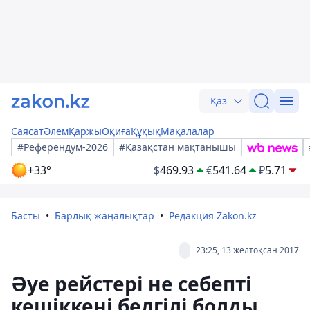
Қаз
Саясат
Әлем
Қаржы
Оқиға
Құқық
Мақалалар
#Референдум-2026
#Қазақстан мақтанышы
+33°
$
469.93
€
541.64
₽
5.71
Басты
Барлық жаңалықтар
Редакция Zakon.kz
23:25, 13 желтоқсан 2017
Әуе рейстері не себепті
кешіккені белгілі болды