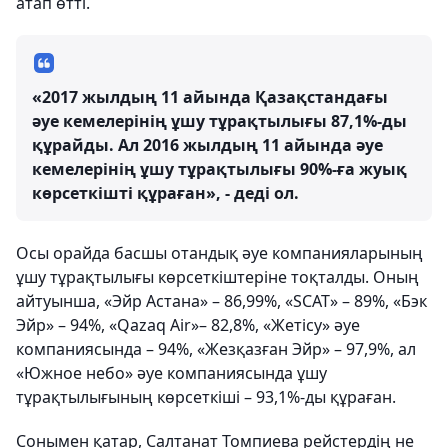
атап өтті.
«2017 жылдың 11 айында Қазақстандағы
әуе кемелерінің ұшу тұрақтылығы 87,1%-ды
құрайды. Ал 2016 жылдың 11 айында әуе
кемелерінің ұшу тұрақтылығы 90%-ға жуық
көрсеткішті құраған», - деді ол.
Осы орайда басшы отандық әуе компанияларының
ұшу тұрақтылығы көрсеткіштеріне тоқталды. Оның
айтуынша, «Эйр Астана» – 86,99%, «SCAT» – 89%, «Бэк
Эйр» – 94%, «Qazaq Air»– 82,8%, «Жетісу» әуе
компаниясында – 94%, «Жезқазған Эйр» – 97,9%, ал
«Южное небо» әуе компаниясында ұшу
тұрақтылығының көрсеткіші – 93,1%-ды құраған.
Сонымен қатар, Салтанат Томпиева рейстердің не