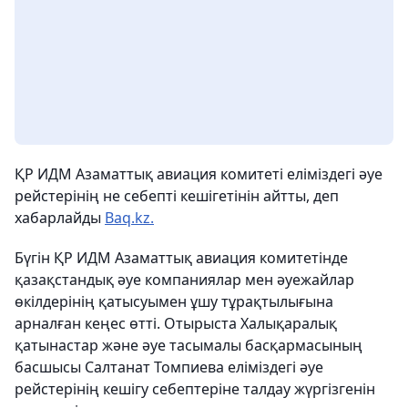
ҚР ИДМ Азаматтық авиация комитеті еліміздегі әуе
рейстерінің не себепті кешігетінін айтты, деп
хабарлайды
Baq.kz.
Бүгін ҚР ИДМ Азаматтық авиация комитетінде
қазақстандық әуе компаниялар мен әуежайлар
өкілдерінің қатысуымен ұшу тұрақтылығына
арналған кеңес өтті. Отырыста Халықаралық
қатынастар және әуе тасымалы басқармасының
басшысы Салтанат Томпиева еліміздегі әуе
рейстерінің кешігу себептеріне талдау жүргізгенін