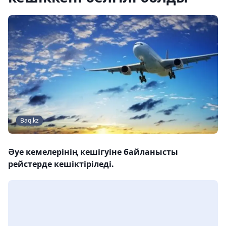
Baq.kz
Әуе кемелерінің кешігуіне байланысты
рейстерде кешіктіріледі.