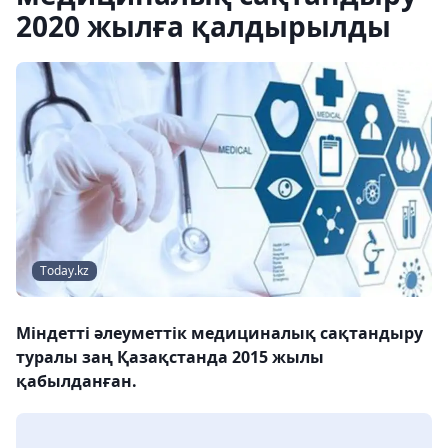
2020 жылға қалдырылды
Тoday.kz
Міндетті әлеуметтік медициналық сақтандыру
туралы заң Қазақстанда 2015 жылы
қабылданған.