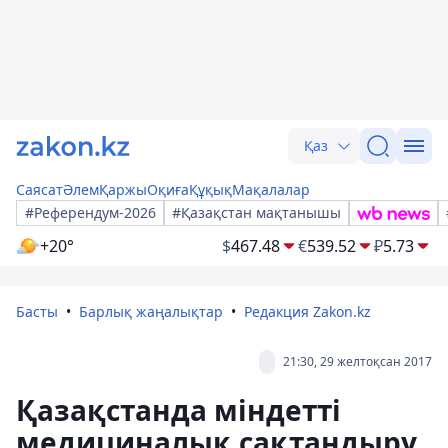
Қаз
Саясат
Әлем
Қаржы
Оқиға
Құқық
Мақалалар
#Референдум-2026
#Қазақстан мақтанышы
+20°
$
467.48
€
539.52
₽
5.73
Басты
Барлық жаңалықтар
Редакция Zakon.kz
21:30, 29 желтоқсан 2017
Қазақстанда міндетті
медициналық сақтандыру