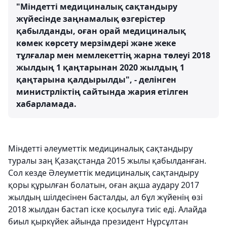
"Міндетті медициналық сақтандыру
жүйесінде заңнамалық өзгерістер
қабылданды, оған орай медициналық
көмек көрсету мерзімдері және жеке
тұлғалар мен мемлекеттің жарна төлеуі 2018
жылдың 1 қаңтарынан 2020 жылдың 1
қаңтарына қалдырылды", - делінген
министрліктің сайтында жария етілген
хабарламада.
Міндетті әлеуметтік медициналық сақтандыру
туралы заң Қазақстанда 2015 жылы қабылданған.
Сол кезде Әлеуметтік медициналық сақтандыру
қоры құрылған болатын, оған ақша аудару 2017
жылдың шілдесінен басталды, ал бұл жүйенің өзі
2018 жылдан бастап іске қосылуға тиіс еді. Алайда
биыл қыркүйек айында президент Нұрсұлтан