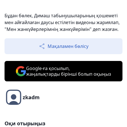
Бұдан бөлек, Димаш табынушыларының қошеметі
мен айғайлаған даусы естілетін видеоны жариялап,
"Мен жанкүйерлерімнің жанкүйерімін" деп жазған.
Мақаламен бөлісу
Google-ға қосылып,
жаңалықтарды бірінші болып оқыңыз
zkadm
Оқи отырыңыз