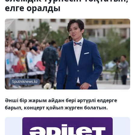
елге оралды
Sputniknews.kz
Әнші бір жарым айдан бері әртүрлі елдерге
барып, концерт қойып жүрген болатын.