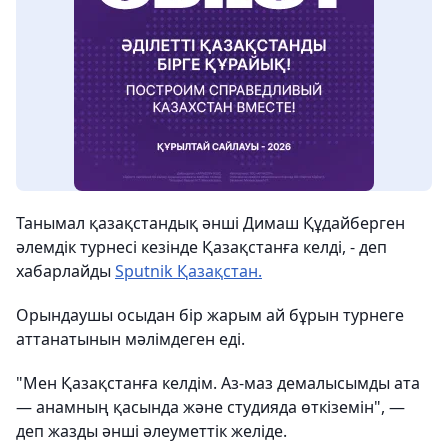
Танымал қазақстандық әнші Димаш Құдайберген
әлемдік турнесі кезінде Қазақстанға келді, - деп
хабарлайды
Sputnik Қазақстан.
Орындаушы осыдан бір жарым ай бұрын турнеге
аттанатынын мәлімдеген еді.
"Мен Қазақстанға келдім. Аз-маз демалысымды ата
— анамның қасында жəне студияда өткіземін", —
деп жазды әнші әлеуметтік желіде.