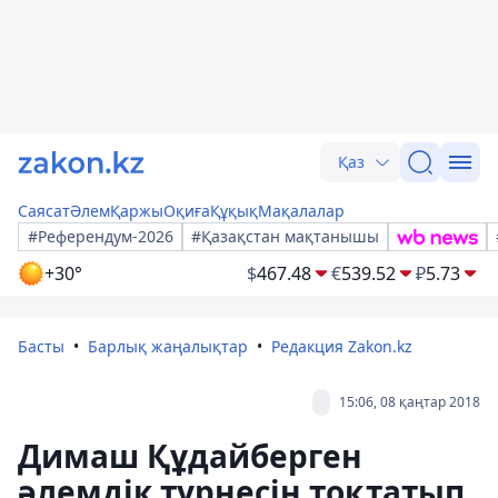
Қаз
Саясат
Әлем
Қаржы
Оқиға
Құқық
Мақалалар
#Референдум-2026
#Қазақстан мақтанышы
+30°
$
467.48
€
539.52
₽
5.73
Басты
Барлық жаңалықтар
Редакция Zakon.kz
15:06, 08 қаңтар 2018
Димаш Құдайберген
әлемдік турнесін тоқтатып,