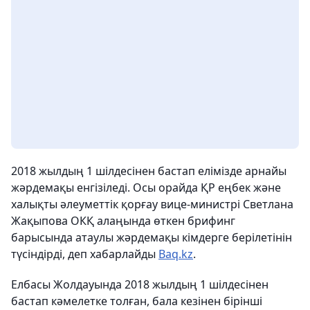
2018 жылдың 1 шілдесінен бастап елімізде арнайы
жәрдемақы енгізіледі. Осы орайда ҚР еңбек және
xалықты әлеуметтік қорғау вице-министрі Светлана
Жақыпова ОКҚ алаңында өткен брифинг
барысында атаулы жәрдемақы кімдерге берілетінін
түсіндірді, деп xабарлайды
Baq.kz
.
Елбасы Жолдауында 2018 жылдың 1 шілдесінен
бастап кәмелетке толған, бала кезінен бірінші