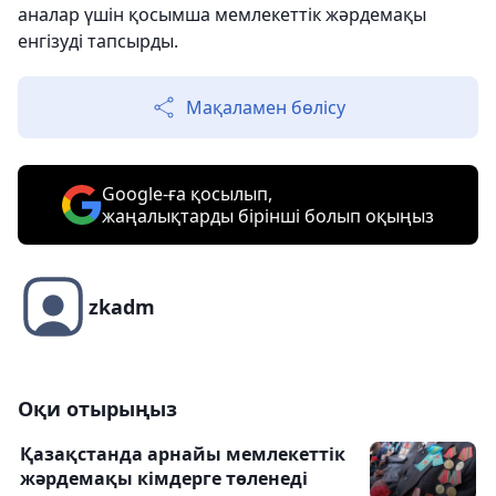
аналар үшін қосымша мемлекеттік жәрдемақы
енгізуді тапсырды.
Мақаламен бөлісу
Google-ға қосылып,
жаңалықтарды бірінші болып оқыңыз
zkadm
Оқи отырыңыз
Қазақстанда арнайы мемлекеттік
жәрдемақы кімдерге төленеді