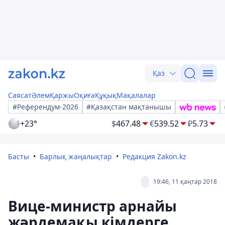
Қаз
Саясат
Әлем
Қаржы
Оқиға
Құқық
Мақалалар
#Референдум-2026
#Қазақстан мақтанышы
+23°
$
467.48
€
539.52
₽
5.73
Басты
Барлық жаңалықтар
Редакция Zakon.kz
19:46, 11 қаңтар 2018
Вице-министр арнайы
жәрдемақы кімдерге