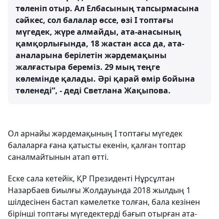
төленіп отыр. Ал Елбасының тапсырмасына
сәйкес, сол балалар өссе, өзі І топтағы
мүгедек, жүре алмайды, ата-анасының
қамқорлығында, 18 жастан асса да, ата-
аналарына берілетін жәрдемақыны
жалғастыра береміз. 29 мың теңге
көлемінде қалады. Әрі қарай өмір бойына
төленеді”, - деді Светлана Жақыпова.
Ол арнайы жәрдемақының І топтағы мүгедек
балаларға ғана қатысты екенін, қалған топтар
саналмайтынын атап өтті.
Еске сала кетейік, ҚР Президенті Нұрсұлтан
Назарбаев биылғы Жолдауында 2018 жылдың 1
шілдесінен бастап кәмелетке толған, бала кезінен
бірінші топтағы мүгедектерді бағып отырған ата-