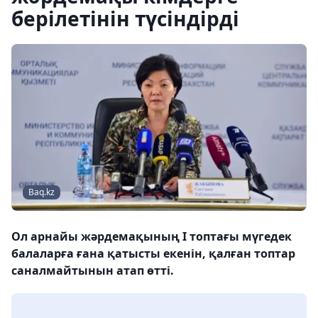
берілетінін түсіндірді
Baq.kz
Ол арнайы жәрдемақының І топтағы мүгедек
балаларға ғана қатысты екенін, қалған топтар
саналмайтынын атап өтті.