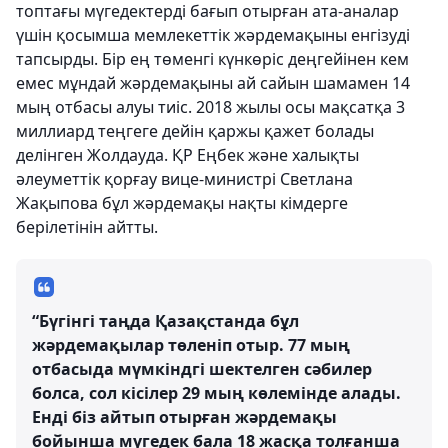
топтағы мүгедектерді бағып отырған ата-аналар
үшін қосымша мемлекеттік жәрдемақыны енгізуді
тапсырды. Бір ең төменгі күнкөріс деңгейінен кем
емес мұндай жәрдемақыны ай сайын шамамен 14
мың отбасы алуы тиіс. 2018 жылы осы мақсатқа 3
миллиард теңгеге дейін қаржы қажет болады
делінген Жолдауда. ҚР Еңбек және xалықты
әлеуметтік қорғау вице-министрі Светлана
Жақыпова бұл жәрдемақы нақты кімдерге
берілетінін айтты.
“Бүгінгі таңда Қазақстанда бұл
жәрдемақылар төленіп отыр. 77 мың
отбасыда мүмкіндгі шектелген сәбилер
болса, сол кісілер 29 мың көлемінде алады.
Енді біз айтып отырған жәрдемақы
бойынша мүгедек бала 18 жасқа толғанша