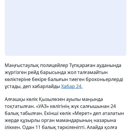
Маңғыстаулық полицейлер Түпқараған ауданында
жүргізген рейд барысында жол талғамайтын
көліктеріне бекіре балығын тиеген броконьерлерді
ұстады, деп хабарлайды
Хабар 24.
Алғашқы көлік Қызылөзен ауылы маңында
тоқтатылған. «УАЗ» көлігінің жүк салғышынан 24
балық табылған. Екінші көлік «Мерет» деп аталатын
жерде құзырлы орган мамандарының назарына
іліккен. Одан 11 балық тәркіленіпті. Алайда қолға