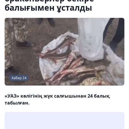
балығымен ұсталды
Хабар 24
«УАЗ» көлігінің жүк салғышынан 24 балық
табылған.