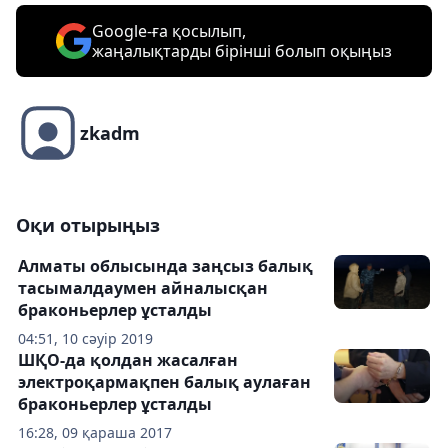
Google-ға қосылып,
жаңалықтарды бірінші болып оқыңыз
zkadm
Оқи отырыңыз
Алматы облысында заңсыз балық
тасымалдаумен айналысқан
браконьерлер ұсталды
04:51, 10 сәуір 2019
ШҚО-да қолдан жасалған
электроқармақпен балық аулаған
браконьерлер ұсталды
16:28, 09 қараша 2017