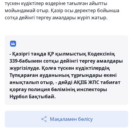
түскен күдіктілер өздеріне тағылған айыпты
мойындамай отыр. Қазір осы деректер бойынша
сотқа дейінгі тергеу амалдары жүріп жатыр.
- Қазіргі таңда ҚР қылмыстық Кодексінің
339-бабымен сотқы дейінгі тергеу амалдары
жүргізілуде. Қолға түскен күдіктілердің
Түпқараған ауданының тұрғындары екені
анықталып отыр, - дейді АҚІІБ ЖПС табиғат
қорғау полиция бөлімінің инспекторы
Нұрбол Бақтыбай.
Мақаламен бөлісу