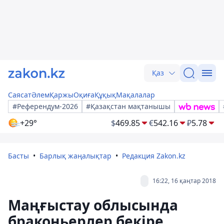
Қаз
Саясат
Әлем
Қаржы
Оқиға
Құқық
Мақалалар
#Референдум-2026
#Қазақстан мақтанышы
+29°
$
469.85
€
542.16
₽
5.78
Басты
Барлық жаңалықтар
Редакция Zakon.kz
16:22, 16 қаңтар 2018
Маңғыстау облысында
браконьерлер бекіре